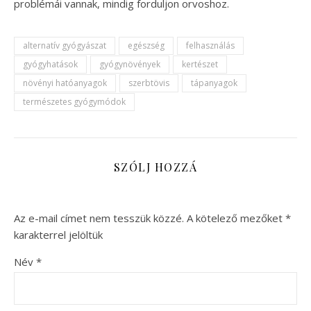
problémái vannak, mindig forduljon orvoshoz.
alternatív gyógyászat
egészség
felhasználás
gyógyhatások
gyógynövények
kertészet
növényi hatóanyagok
szerbtövis
tápanyagok
természetes gyógymódok
SZÓLJ HOZZÁ
Az e-mail címet nem tesszük közzé.
A kötelező mezőket
*
karakterrel jelöltük
Név
*