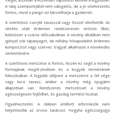
A talaj szempontjából nem válogatós, de a jó vízelvezetés
fontos, mivel a pangó víz károsíthatja a gyökereit.
A szerbtövis cserjék tavasszal vagy ősszel ültethetők. Az
ültetés után érdemes rendszeresen öntözni őket,
különösen a száraz időszakokban. A növény általában nem
igényel sok tápanyagot, de néhány hónaponként érdemes
komposztot vagy szerves trágyát alkalmazni a növekedés
serkentésére.
A szerbtövis metszése is fontos, hiszen ez segít a növény
formájának megőrzésében és a bogyók termésének
fokozásában. A legjobb időpont a metszésre a tél vége
vagy kora tavasz, amikor a növény még nyugalmi
állapotban van. Rendszeres metszéssel a növény
egészségesen fejlődhet, és gazdag termést hozhat.
Figyelmeztetés: A cikkben említett információk nem
helyettesítik az orvosi tanácsot. Hogyha egészségügyi