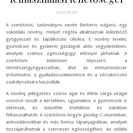
2024.09.20.
A szerbtövis, tudományos nevén Berberis vulgaris, egy
sokoldalú növény, melyet régóta alkalmaznak különböző
gyógyászati és táplálkozási célokra. E növény levelei,
gyümölcsei és gyökerei gazdagok aktív vegyületekben,
amelyek számos egészségügyi előnnyel járhatnak. A
szerbtövis különösen népszerű a
természetgyógyászatban, ahol az immunrendszer
erősítésére, a gyulladáscsökkentésre és a vércukorszint
szabályozására használják.
A növény jellegzetes szúrós ágai és élénk sárga virágai
vonzóvá teszik a kertekben, ugyanakkor a gyümölcsök is
ízletesek, és különféle ételekben és italokban
felhasználhatók. A szerbtövis bogyói gazdag C-vitaminban,
antioxidánsokban és más fontos tápanyagokban, amelyek
hozzájárulhatnak a szervezet egészségéhez. Az utóbbi