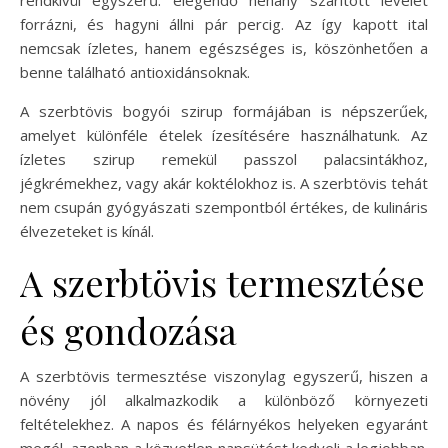
forrázni, és hagyni állni pár percig. Az így kapott ital
nemcsak ízletes, hanem egészséges is, köszönhetően a
benne található antioxidánsoknak.
A szerbtövis bogyói szirup formájában is népszerűek,
amelyet különféle ételek ízesítésére használhatunk. Az
ízletes szirup remekül passzol palacsintákhoz,
jégkrémekhez, vagy akár koktélokhoz is. A szerbtövis tehát
nem csupán gyógyászati szempontból értékes, de kulináris
élvezeteket is kínál.
A szerbtövis termesztése
és gondozása
A szerbtövis termesztése viszonylag egyszerű, hiszen a
növény jól alkalmazkodik a különböző környezeti
feltételekhez. A napos és félárnyékos helyeken egyaránt
megél, azonban a közvetlen napsütést kedveli a legjobban.