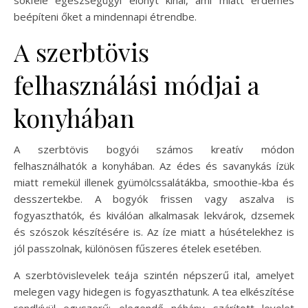
beépíteni őket a mindennapi étrendbe.
A szerbtövis
felhasználási módjai a
konyhában
A szerbtövis bogyói számos kreatív módon
felhasználhatók a konyhában. Az édes és savanykás ízük
miatt remekül illenek gyümölcssalátákba, smoothie-kba és
desszertekbe. A bogyók frissen vagy aszalva is
fogyaszthatók, és kiválóan alkalmasak lekvárok, dzsemek
és szószok készítésére is. Az íze miatt a húsételekhez is
jól passzolnak, különösen fűszeres ételek esetében.
A szerbtövislevelek teája szintén népszerű ital, amelyet
melegen vagy hidegen is fogyaszthatunk. A tea elkészítése
rendkívül egyszerű: elegendő néhány szárított levelet