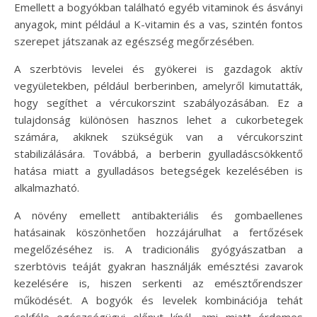
Emellett a bogyókban található egyéb vitaminok és ásványi
anyagok, mint például a K-vitamin és a vas, szintén fontos
szerepet játszanak az egészség megőrzésében.
A szerbtövis levelei és gyökerei is gazdagok aktív
vegyületekben, például berberinben, amelyről kimutatták,
hogy segíthet a vércukorszint szabályozásában. Ez a
tulajdonság különösen hasznos lehet a cukorbetegek
számára, akiknek szükségük van a vércukorszint
stabilizálására. Továbbá, a berberin gyulladáscsökkentő
hatása miatt a gyulladásos betegségek kezelésében is
alkalmazható.
A növény emellett antibakteriális és gombaellenes
hatásainak köszönhetően hozzájárulhat a fertőzések
megelőzéséhez is. A tradicionális gyógyászatban a
szerbtövis teáját gyakran használják emésztési zavarok
kezelésére is, hiszen serkenti az emésztőrendszer
működését. A bogyók és levelek kombinációja tehát
sokféle egészségügyi előnyt kínál, ami miatt érdemes