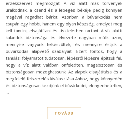
érzékszervet megmozgat. A víz alatt más törvények
uralkodnak, a csend és a lebegés békéje pedig könnyen
magával ragadhat bárkit. Azonban a búvárkodás nem
csupán egy hobbi, hanem egy olyan készség, amelyet meg
kell tanulni, elsajátítani és tiszteletben tartani. A víz alatti
kalandok biztonsága és élvezete nagyban múlik azon,
mennyire vagyunk felkészültek, és mennyire értjük a
búvárkodás alapvető szabályait. Ezért fontos, hogy a
tanulási folyamatot tudatosan, lépésről lépésre építsük fel,
hogy a víz alatt valóban önfeledten, magabiztosan és
biztonságosan mozoghassunk. Az alapok elsajátítása és a
megfelelő felszerelés kiválasztása Ahhoz, hogy könnyedén
és biztonságosan kezdjünk el búvárkodni, elengedhetetlen,
…
TOVÁBB