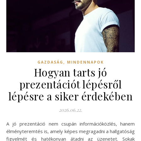
,
GAZDASÁG
MINDENNAPOK
Hogyan tarts jó
prezentációt lépésről
lépésre a siker érdekében
2026.06.22.
A jó prezentáció nem csupán információközlés, hanem
élményteremtés is, amely képes megragadni a hallgatóság
figyelmét és hatékonyan átadni az üzenetet. Sokak