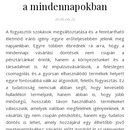
a mindennapokban
2026.06.21.
A fogyasztói szokások megváltoztatása és a fenntartható
életmód iránti igény egyre erőteljesebben jelenik meg
napjainkban. Egyre többen ébrednek rá arra, hogy a
mindennapi vásárlási döntések nem csupán a
pénztárcánkat érintik, hanem a környezetünket és a
társadalmat is. Az impulzusvásárlások, a felesleges
csomagolás és a gyorsan elhasználódó termékek helyett
egyre fontosabbá válik az átgondolt, felelős fogyasztás. Ez
a tudatosság nemcsak abban segít, hogy kevesebb
hulladékot termeljünk, hanem abban is, hogy jobb
minőségű, hosszabb távon használható termékeket
válasszunk, amelyek valóban megfelelnek igényeinknek. A
vásárlás így nem csupán pénzköltés, hanem egy tudatos
döntés is lehet, amely hozzájárul egy élhetőbb jövő
megteremtéséhez. Vásárlás előtt gondold át az igényeidet