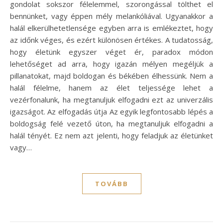
gondolat sokszor félelemmel, szorongással tölthet el
bennünket, vagy éppen mély melankóliával. Ugyanakkor a
halál elkerülhetetlensége egyben arra is emlékeztet, hogy
az időnk véges, és ezért különösen értékes. A tudatosság,
hogy életünk egyszer véget ér, paradox módon
lehetőséget ad arra, hogy igazán mélyen megéljük a
pillanatokat, majd boldogan és békében élhessünk. Nem a
halál félelme, hanem az élet teljessége lehet a
vezérfonalunk, ha megtanuljuk elfogadni ezt az univerzális
igazságot. Az elfogadás útja Az egyik legfontosabb lépés a
boldogság felé vezető úton, ha megtanuljuk elfogadni a
halál tényét. Ez nem azt jelenti, hogy feladjuk az életünket
vagy…
TOVÁBB