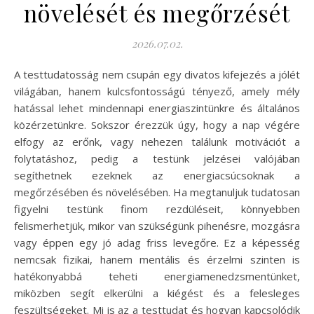
növelését és megőrzését
2026.07.02.
A testtudatosság nem csupán egy divatos kifejezés a jólét
világában, hanem kulcsfontosságú tényező, amely mély
hatással lehet mindennapi energiaszintünkre és általános
közérzetünkre. Sokszor érezzük úgy, hogy a nap végére
elfogy az erőnk, vagy nehezen találunk motivációt a
folytatáshoz, pedig a testünk jelzései valójában
segíthetnek ezeknek az energiacsúcsoknak a
megőrzésében és növelésében. Ha megtanuljuk tudatosan
figyelni testünk finom rezdüléseit, könnyebben
felismerhetjük, mikor van szükségünk pihenésre, mozgásra
vagy éppen egy jó adag friss levegőre. Ez a képesség
nemcsak fizikai, hanem mentális és érzelmi szinten is
hatékonyabbá teheti energiamenedzsmentünket,
miközben segít elkerülni a kiégést és a felesleges
feszültségeket. Mi is az a testtudat és hogyan kapcsolódik