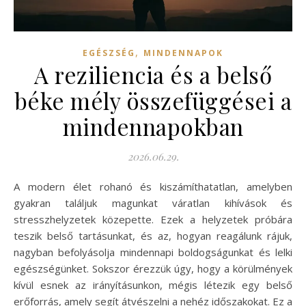
,
EGÉSZSÉG
MINDENNAPOK
A reziliencia és a belső
béke mély összefüggései a
mindennapokban
2026.06.29.
A modern élet rohanó és kiszámíthatatlan, amelyben
gyakran találjuk magunkat váratlan kihívások és
stresszhelyzetek közepette. Ezek a helyzetek próbára
teszik belső tartásunkat, és az, hogyan reagálunk rájuk,
nagyban befolyásolja mindennapi boldogságunkat és lelki
egészségünket. Sokszor érezzük úgy, hogy a körülmények
kívül esnek az irányításunkon, mégis létezik egy belső
erőforrás, amely segít átvészelni a nehéz időszakokat. Ez a