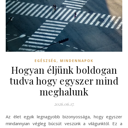
,
EGÉSZSÉG
MINDENNAPOK
Hogyan éljünk boldogan
tudva hogy egyszer mind
meghalunk
2026.06.17.
Az élet egyik legnagyobb bizonyossága, hogy egyszer
mindannyian végleg búcsút veszünk a világunktól. Ez a