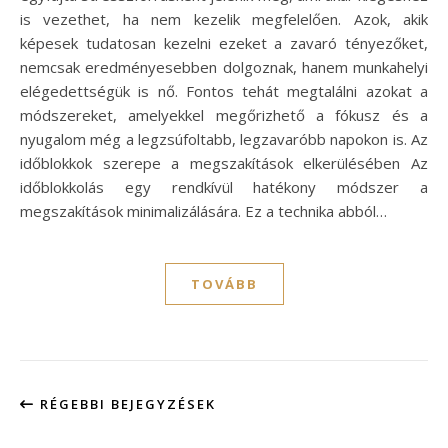
is vezethet, ha nem kezelik megfelelően. Azok, akik
képesek tudatosan kezelni ezeket a zavaró tényezőket,
nemcsak eredményesebben dolgoznak, hanem munkahelyi
elégedettségük is nő. Fontos tehát megtalálni azokat a
módszereket, amelyekkel megőrizhető a fókusz és a
nyugalom még a legzsúfoltabb, legzavaróbb napokon is. Az
időblokkok szerepe a megszakítások elkerülésében Az
időblokkolás egy rendkívül hatékony módszer a
megszakítások minimalizálására. Ez a technika abból…
TOVÁBB
RÉGEBBI BEJEGYZÉSEK