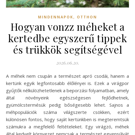
,
MINDENNAPOK
OTTHON
Hogyan vonzz méheket a
kertedbe egyszerű tippek
és trükkök segítségével
2026.06.20.
A méhek nem csupán a természet apró csodái, hanem a
kertünk egyik legfontosabb élőlényei is. Ezek a virágpor
gyűjtők nélkülözhetetlenek a beporzási folyamatban, amely
által növényeink egészségesen fejlődhetnek,
gyümölcstermésük pedig bőségesebb lehet. Sajnos a
méhpopulációk száma világszerte csökken, ezért
különösen fontos, hogy saját kertünkben is megteremtsük
számukra a megfelelő feltételeket. Egy virágzó, méhek
által kedvelt környezet nemcsak a természet egyensúlyát