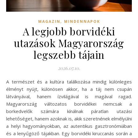
,
MAGAZIN
MINDENNAPOK
A legjobb borvidéki
utazások Magyarország
legszebb tájain
2026.07.10.
A természet és a kultúra találkozása mindig különleges
élményt nyújt, különösen akkor, ha a táj nem csupán
látványával, hanem ízvilágával is magával ragad.
Magyarország változatos borvidékei nemcsak a
borkedvelők számára kínálnak páratlan utazási
lehetőséget, hanem azoknak is, akik szeretnének elmélyülni
a helyi hagyományokban, az autentikus gasztronómiában
és a lenyűgöző tájakban. Egy borvidéki kiruccanás során a