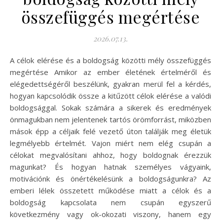
összefüggés megértése
2026.07.13.
A célok elérése és a boldogság közötti mély összefüggés
megértése Amikor az ember életének értelméről és
elégedettségéről beszélünk, gyakran merül fel a kérdés,
hogyan kapcsolódik össze a kitűzött célok elérése a valódi
boldogsággal. Sokak számára a sikerek és eredmények
önmagukban nem jelentenek tartós örömforrást, miközben
mások épp a céljaik felé vezető úton találják meg életük
legmélyebb értelmét. Vajon miért nem elég csupán a
célokat megvalósítani ahhoz, hogy boldognak érezzük
magunkat? És hogyan hatnak személyes vágyaink,
motivációnk és önértékelésünk a boldogságunkra? Az
emberi lélek összetett működése miatt a célok és a
boldogság kapcsolata nem csupán egyszerű
következmény vagy ok-okozati viszony, hanem egy