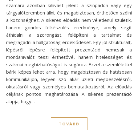
számára azonban kihívást jelent a színpadon vagy egy
tárgyalóteremben állni, és magabiztosan, érthetően szólni
a közönséghez. A sikeres előadás nem véletlenül születik,
hanem gondos felkészülés eredménye, amely segít
áthidalni a szorongást, felépíteni a tartalmat és
megragadni a hallgatóság érdeklődését. Egy jól strukturált,
lépésről lépésre felépített prezentáció nemcsak a
mondanivalót teszi érthetővé, hanem hitelességet és
szakmai megbízhatóságot is sugároz. Ezzel a szemlélettel
bárki képes lehet arra, hogy magabiztosan és hatásosan
kommunikáljon, legyen szó akár üzleti megbeszélésről,
oktatásról vagy személyes bemutatkozásról. Az előadás
céljának pontos meghatározása A sikeres prezentáció
alapja, hogy…
TOVÁBB