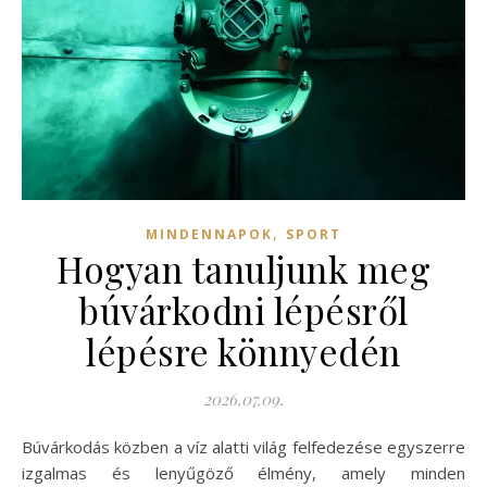
,
MINDENNAPOK
SPORT
Hogyan tanuljunk meg
búvárkodni lépésről
lépésre könnyedén
2026.07.09.
Búvárkodás közben a víz alatti világ felfedezése egyszerre
izgalmas és lenyűgöző élmény, amely minden