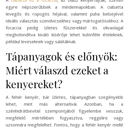
egyre népszerűbbek a mindennapokban. A ciabatta
levegős és ropogós héjával, valamint puha belsejével
ideális választás szendvicsekhez vagy mártogatósokhoz. A
focaccia pedig ízletes fűszerekkel és olívaolajjal
megbolondítva kiváló kísérője lehet különféle ételeknek,
például leveseknek vagy salátáknak.
Tápanyagok és előnyök:
Miért válaszd ezeket a
kenyereket?
A fehér kenyér, bár ízletes, tápanyagban szegényebb
lehet, mint más alternatívái. Azonban, ha a
szénhidrátbevitel szempontjából figyelembe vesszük,
megfelelő mértékben fogyasztva, reggelire vagy
uzsonnára megfelelhet. Fontos, hogy a fehér kenyér mellé