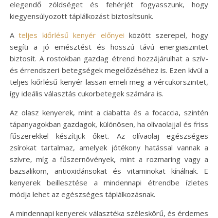
elegendő zöldséget és fehérjét fogyasszunk, hogy
kiegyensúlyozott táplálkozást biztosítsunk.
A
teljes kiőrlésű kenyér előnyei
között szerepel, hogy
segíti a jó emésztést és hosszú távú energiaszintet
biztosít. A rostokban gazdag étrend hozzájárulhat a szív-
és érrendszeri betegségek megelőzéséhez is. Ezen kívül a
teljes kiőrlésű kenyér lassan emeli meg a vércukorszintet,
így ideális választás cukorbetegek számára is.
Az olasz kenyerek, mint a ciabatta és a focaccia, szintén
tápanyagokban gazdagok, különösen, ha olívaolajjal és friss
fűszerekkel készítjük őket. Az olívaolaj egészséges
zsírokat tartalmaz, amelyek jótékony hatással vannak a
szívre, míg a fűszernövények, mint a rozmaring vagy a
bazsalikom, antioxidánsokat és vitaminokat kínálnak. E
kenyerek beillesztése a mindennapi étrendbe ízletes
módja lehet az egészséges táplálkozásnak.
A mindennapi kenyerek választéka széleskörű, és érdemes