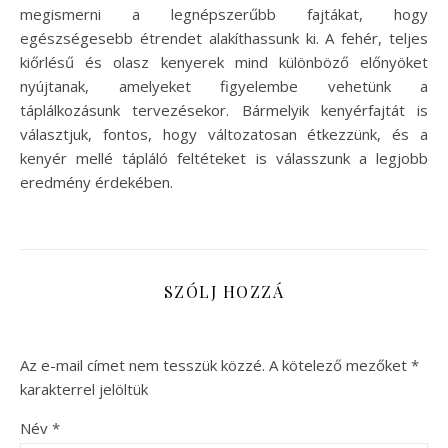
megismerni a legnépszerűbb fajtákat, hogy
egészségesebb étrendet alakíthassunk ki. A fehér, teljes
kiőrlésű és olasz kenyerek mind különböző előnyöket
nyújtanak, amelyeket figyelembe vehetünk a
táplálkozásunk tervezésekor. Bármelyik kenyérfajtát is
választjuk, fontos, hogy változatosan étkezzünk, és a
kenyér mellé tápláló feltéteket is válasszunk a legjobb
eredmény érdekében.
SZÓLJ HOZZÁ
Az e-mail címet nem tesszük közzé.
A kötelező mezőket
*
karakterrel jelöltük
Név
*