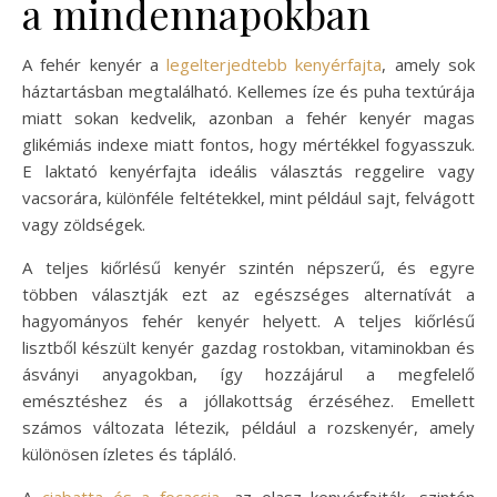
a mindennapokban
A fehér kenyér a
legelterjedtebb kenyérfajta
, amely sok
háztartásban megtalálható. Kellemes íze és puha textúrája
miatt sokan kedvelik, azonban a fehér kenyér magas
glikémiás indexe miatt fontos, hogy mértékkel fogyasszuk.
E laktató kenyérfajta ideális választás reggelire vagy
vacsorára, különféle feltétekkel, mint például sajt, felvágott
vagy zöldségek.
A teljes kiőrlésű kenyér szintén népszerű, és egyre
többen választják ezt az egészséges alternatívát a
hagyományos fehér kenyér helyett. A teljes kiőrlésű
lisztből készült kenyér gazdag rostokban, vitaminokban és
ásványi anyagokban, így hozzájárul a megfelelő
emésztéshez és a jóllakottság érzéséhez. Emellett
számos változata létezik, például a rozskenyér, amely
különösen ízletes és tápláló.
A
ciabatta és a focaccia
, az olasz kenyérfajták, szintén