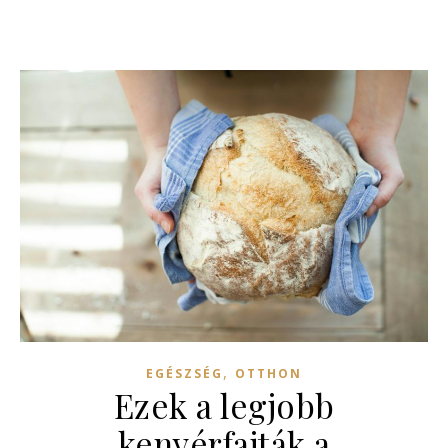
,
EGÉSZSÉG
OTTHON
Ezek a legjobb
kenyérfajták a