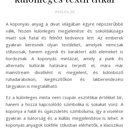
2025.03.30.
A koponyás anyag a divat világában egyre népszerűbbé
válik, hiszen különleges megjelenése és sokoldalúsága
miatt sok fiatal és felnőtt kedvence lett. Az emberek
gyakran keresnek olyan textileket, amelyek nemcsak
stílusosak, hanem egyedi és karaktert adó elemeket is
hordoznak. A koponyás mintázat, amely a punk és
alternatív kultúrák hatására terjedt el, mára már
mainstream divatként is megjelent, és különböző
ruhadarabokon, kiegészítőkön és lakberendezési
tárgyakon is megtalálható.
Ez a különleges minta nem csupán esztétikai értékkel bír,
hanem a hozzá kapcsolódó szimbolika is sokakat vonz. A
koponya a halál és újjászületés szimbóluma, így a viselése
gyakran a bátorság és a kiállás megjelenítése is lehet. A
koponyás anyagok sokféle stílusban elérhetők, a klasszikus