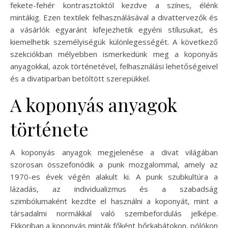
fekete-fehér kontrasztoktól kezdve a színes, élénk
mintákig. Ezen textilek felhasználásával a divattervezők és
a vásárlók egyaránt kifejezhetik egyéni stílusukat, és
kiemelhetik személyiségük különlegességét. A következő
szekciókban mélyebben ismerkedünk meg a koponyás
anyagokkal, azok történetével, felhasználási lehetőségeivel
és a divatiparban betöltött szerepükkel.
A koponyás anyagok
története
A koponyás anyagok megjelenése a divat világában
szorosan összefonódik a punk mozgalommal, amely az
1970-es évek végén alakult ki. A punk szubkultúra a
lázadás, az individualizmus és a szabadság
szimbólumaként kezdte el használni a koponyát, mint a
társadalmi normákkal való szembefordulás jelképe.
Ekkoriban a koponyás minták főként bőrkabátokon, pólókon