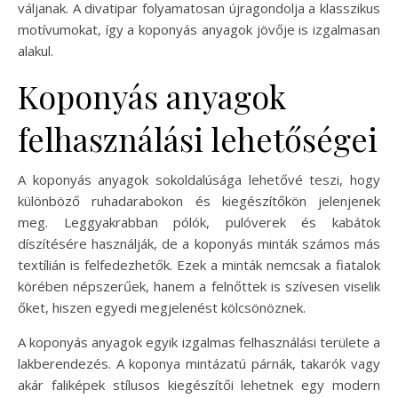
váljanak. A divatipar folyamatosan újragondolja a klasszikus
motívumokat, így a koponyás anyagok jövője is izgalmasan
alakul.
Koponyás anyagok
felhasználási lehetőségei
A koponyás anyagok sokoldalúsága lehetővé teszi, hogy
különböző ruhadarabokon és kiegészítőkön jelenjenek
meg. Leggyakrabban pólók, pulóverek és kabátok
díszítésére használják, de a koponyás minták számos más
textílián is felfedezhetők. Ezek a minták nemcsak a fiatalok
körében népszerűek, hanem a felnőttek is szívesen viselik
őket, hiszen egyedi megjelenést kölcsönöznek.
A koponyás anyagok egyik izgalmas felhasználási területe a
lakberendezés. A koponya mintázatú párnák, takarók vagy
akár faliképek stílusos kiegészítői lehetnek egy modern