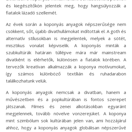
és kiegészítőkön jelentek meg, hogy hangsúlyozzák a
fiatalok lázadó szellemét.
Az évek során a koponyás anyagok népszerűsége nem
csökkent, sőt, újabb divathullámokat indítottak el. A goth és
alternatív stílusokban is megjelentek, melyek a sötét,
misztikus vonalat képviselik. A koponyás minták a
szubkultúrák határain túllépve mára már mainstream
divatként is elérhetők, különösen a fiatalok körében. A
tervezők kreatívan alkalmazzák a koponya motívumokat,
így számos különböző textílián és ruhadarabon
találkozhatunk velük.
A koponyás anyagok nemcsak a divatban, hanem a
művészetben és a popkultúrában is fontos szerepet
játszanak. Filmes és zenei alkotásokban egyaránt
megjelennek, tovább növelve vonzerejüket. A koponya
mint szimbólum sok kultúrában jelen van, ami hozzájárul
ahhoz, hogy a koponyás anyagok globálisan népszerűvé