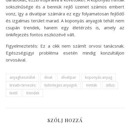
sokszínűsége és a bennük rejlő üzenet számos embert
vonz, így a divatipar számára ez egy folyamatosan fejlődő
és izgalmas terület marad. A koponyás anyagok tehát nem
csupán trendek, hanem egy életérzés is, amely az
önkifejezés fontos eszközévé vált.
Figyelmeztetés: Ez a cikk nem számít orvosi tanácsnak.
Egészségügyi probléma esetén mindig konzultáljon
orvosával.
anyaghasználat
divat
divatipar
koponyás anyag
kreatív tervezés
különleges anyagok
minták
stílus
textil
trendek
SZÓLJ HOZZÁ