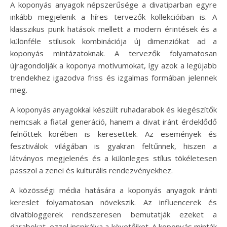
A koponyás anyagok népszerűsége a divatiparban egyre
inkább megjelenik a híres tervezők kollekcióiban is. A
klasszikus punk hatások mellett a modern érintések és a
különféle stílusok kombinációja új dimenziókat ad a
koponyás mintázatoknak. A tervezők folyamatosan
újragondolják a koponya motívumokat, így azok a legújabb
trendekhez igazodva friss és izgalmas formában jelennek
meg.
A koponyás anyagokkal készült ruhadarabok és kiegészítők
nemcsak a fiatal generáció, hanem a divat iránt érdeklődő
felnőttek körében is keresettek. Az események és
fesztiválok világában is gyakran feltűnnek, hiszen a
látványos megjelenés és a különleges stílus tökéletesen
passzol a zenei és kulturális rendezvényekhez.
A közösségi média hatására a koponyás anyagok iránti
kereslet folyamatosan növekszik. Az influencerek és
divatbloggerek rendszeresen bemutatják ezeket a
darabokat, ezzel inspirálva a követőiket. A koponyás minták