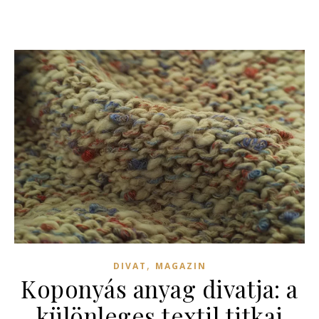
,
DIVAT
MAGAZIN
Koponyás anyag divatja: a
különleges textil titkai