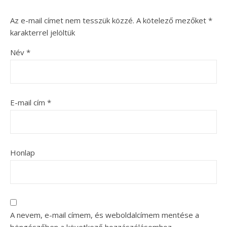
Az e-mail címet nem tesszük közzé.
A kötelező mezőket
*
karakterrel jelöltük
Név
*
E-mail cím
*
Honlap
A nevem, e-mail címem, és weboldalcímem mentése a
böngészőben a következő hozzászólásomhoz.