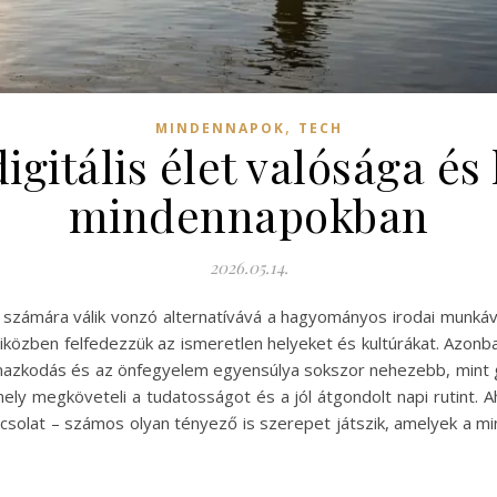
,
MINDENNAPOK
TECH
gitális élet valósága és 
mindennapokban
2026.05.14.
számára válik vonzó alternatívává a hagyományos irodai munkáv
miközben felfedezzük az ismeretlen helyeket és kultúrákat. Azon
lmazkodás és az önfegyelem egyensúlya sokszor nehezebb, mint g
y megköveteli a tudatosságot és a jól átgondolt napi rutint. Ahh
pcsolat – számos olyan tényező is szerepet játszik, amelyek a 