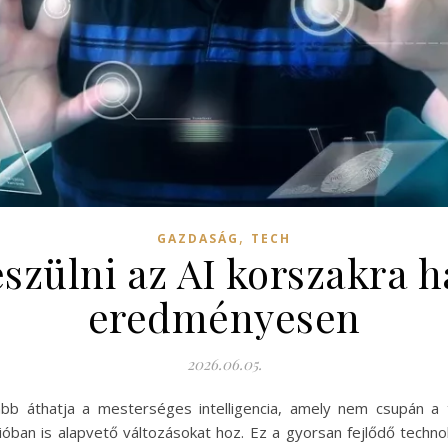
,
GAZDASÁG
TECH
szülni az AI korszakra 
eredményesen
2026.06.05.
ább áthatja a mesterséges intelligencia, amely nem csupán a 
an is alapvető változásokat hoz. Ez a gyorsan fejlődő technol