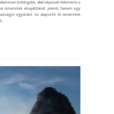
eresen boldogulni, akik képesek felismerni a
ai ismeretek elsajátítását jelenti, hanem egy
lmasságot egyaránt. Az alapvető AI ismeretek
ől…