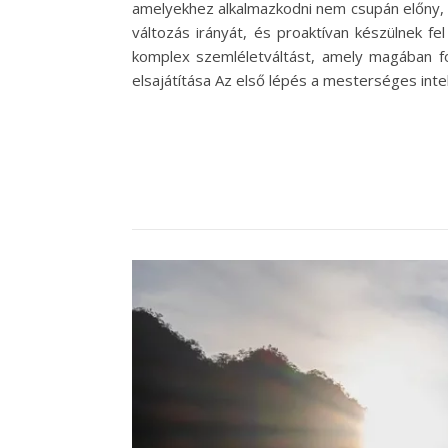
amelyekhez alkalmazkodni nem csupán előny, 
változás irányát, és proaktívan készülnek fe
komplex szemléletváltást, amely magában fog
elsajátítása Az első lépés a mesterséges inte