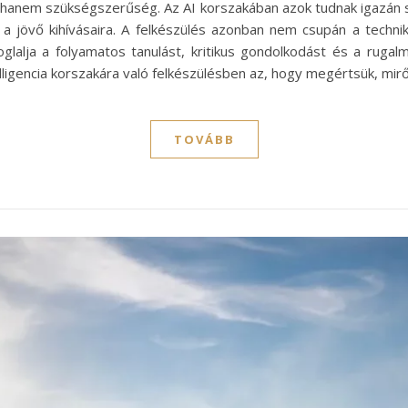
hanem szükségszerűség. Az AI korszakában azok tudnak igazán sik
l a jövő kihívásaira. A felkészülés azonban nem csupán a technik
lalja a folyamatos tanulást, kritikus gondolkodást és a ruga
lligencia korszakára való felkészülésben az, hogy megértsük, mir
TOVÁBB