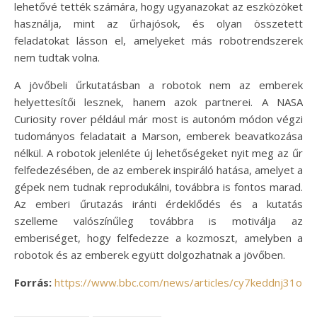
lehetővé tették számára, hogy ugyanazokat az eszközöket
használja, mint az űrhajósok, és olyan összetett
feladatokat lásson el, amelyeket más robotrendszerek
nem tudtak volna.
A jövőbeli űrkutatásban a robotok nem az emberek
helyettesítői lesznek, hanem azok partnerei. A NASA
Curiosity rover például már most is autonóm módon végzi
tudományos feladatait a Marson, emberek beavatkozása
nélkül. A robotok jelenléte új lehetőségeket nyit meg az űr
felfedezésében, de az emberek inspiráló hatása, amelyet a
gépek nem tudnak reprodukálni, továbbra is fontos marad.
Az emberi űrutazás iránti érdeklődés és a kutatás
szelleme valószínűleg továbbra is motiválja az
emberiséget, hogy felfedezze a kozmoszt, amelyben a
robotok és az emberek együtt dolgozhatnak a jövőben.
Forrás:
https://www.bbc.com/news/articles/cy7keddnj31o