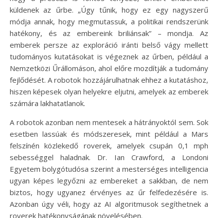
küldenek az űrbe. „Úgy tűnik, hogy ez egy nagyszerű
módja annak, hogy megmutassuk, a politikai rendszerünk
hatékony, és az embereink briliánsak” – mondja. Az
emberek persze az exploráció iránti belső vágy mellett
tudományos kutatásokat is végeznek az űrben, például a
Nemzetközi Űrállomáson, ahol előre mozdítják a tudomány
fejlődését. A robotok hozzájárulhatnak ehhez a kutatáshoz,
hiszen képesek olyan helyekre eljutni, amelyek az emberek
számára lakhatatlanok.
A robotok azonban nem mentesek a hátrányoktól sem. Sok
esetben lassúak és módszeresek, mint például a Mars
felszínén közlekedő roverek, amelyek csupán 0,1 mph
sebességgel haladnak. Dr. Ian Crawford, a Londoni
Egyetem bolygótudósa szerint a mesterséges intelligencia
ugyan képes legyőzni az embereket a sakkban, de nem
biztos, hogy ugyanez érvényes az űr felfedezésére is.
Azonban úgy véli, hogy az AI algoritmusok segíthetnek a
roverek hatékonyságának növelésében.