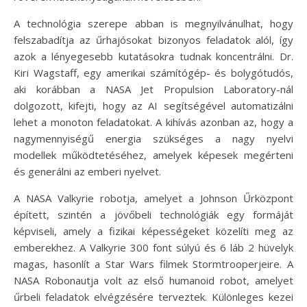
A technológia szerepe abban is megnyilvánulhat, hogy
felszabadítja az űrhajósokat bizonyos feladatok alól, így
azok a lényegesebb kutatásokra tudnak koncentrálni. Dr.
Kiri Wagstaff, egy amerikai számítógép- és bolygótudós,
aki korábban a NASA Jet Propulsion Laboratory-nál
dolgozott, kifejti, hogy az AI segítségével automatizálni
lehet a monoton feladatokat. A kihívás azonban az, hogy a
nagymennyiségű energia szükséges a nagy nyelvi
modellek működtetéséhez, amelyek képesek megérteni
és generálni az emberi nyelvet.
A NASA Valkyrie robotja, amelyet a Johnson Űrközpont
épített, szintén a jövőbeli technológiák egy formáját
képviseli, amely a fizikai képességeket közelíti meg az
emberekhez. A Valkyrie 300 font súlyú és 6 láb 2 hüvelyk
magas, hasonlít a Star Wars filmek Stormtrooperjeire. A
NASA Robonautja volt az első humanoid robot, amelyet
űrbeli feladatok elvégzésére terveztek. Különleges kezei