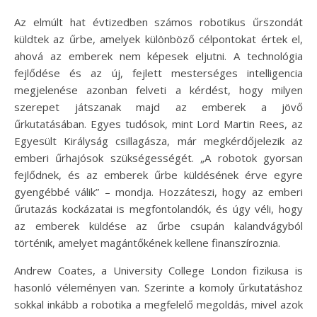
Az elmúlt hat évtizedben számos robotikus űrszondát
küldtek az űrbe, amelyek különböző célpontokat értek el,
ahová az emberek nem képesek eljutni. A technológia
fejlődése és az új, fejlett mesterséges intelligencia
megjelenése azonban felveti a kérdést, hogy milyen
szerepet játszanak majd az emberek a jövő
űrkutatásában. Egyes tudósok, mint Lord Martin Rees, az
Egyesült Királyság csillagásza, már megkérdőjelezik az
emberi űrhajósok szükségességét. „A robotok gyorsan
fejlődnek, és az emberek űrbe küldésének érve egyre
gyengébbé válik” – mondja. Hozzáteszi, hogy az emberi
űrutazás kockázatai is megfontolandók, és úgy véli, hogy
az emberek küldése az űrbe csupán kalandvágyból
történik, amelyet magántőkének kellene finanszíroznia.
Andrew Coates, a University College London fizikusa is
hasonló véleményen van. Szerinte a komoly űrkutatáshoz
sokkal inkább a robotika a megfelelő megoldás, mivel azok