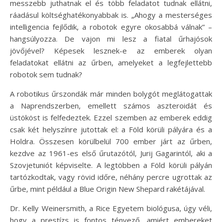
messzebb juthatnak el és több feladatot tudnak ellátni,
ráadásul költséghatékonyabbak is. „Ahogy a mesterséges
intelligencia fejlődik, a robotok egyre okosabbá válnak” –
hangsúlyozza. De vajon mi lesz a fiatal űrhajósok
jövőjével? Képesek lesznek-e az emberek olyan
feladatokat ellátni az űrben, amelyeket a legfejlettebb
robotok sem tudnak?
A robotikus űrszondák már minden bolygót meglátogattak
a Naprendszerben, emellett számos aszteroidát és
üstököst is felfedeztek. Ezzel szemben az emberek eddig
csak két helyszínre jutottak el: a Föld körüli pályára és a
Holdra. Összesen körülbelül 700 ember járt az űrben,
kezdve az 1961-es első űrutazótól, Jurij Gagarintól, aki a
Szovjetuniót képviselte. A legtöbben a Föld körüli pályán
tartózkodtak, vagy rövid időre, néhány percre ugrottak az
űrbe, mint például a Blue Origin New Shepard rakétájával.
Dr. Kelly Weinersmith, a Rice Egyetem biológusa, úgy véli,
hogy a prestízs is fontos tényező, amiért embereket