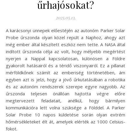
űrhajósokat?
2025.05.13.
A karácsonyi ünnepek előestéjén az autonóm Parker Solar
Probe űrszonda olyan közel repült a Naphoz, ahogy azt
még ember által készített eszköz nem tette. A NASA által
indított űrszonda célja az volt, hogy mélyebb megértést
nyerjen a Nappal kapcsolatosan, különösen a Földre
gyakorolt hatásairól és a téridő viszonyairól. Ez a pillanat
mérföldkőnek számít az emberiség történetében, ám
egyben azt is jelzi, hogy a jövő űrkutatásában a robotika
és az autonóm rendszerek szerepe egyre nagyobb. Az
űrszonda teljesen önállóan hajtotta végre előre
megtervezett feladatait, anélkül, hogy bármilyen
kommunikációra lett volna szüksége a Földdel. A Parker
Solar Probe 10 napos küldetése során olyan extrém
hőmérsékleteket élt át, amelyek elérték az 1000 Celsius-
fokot.