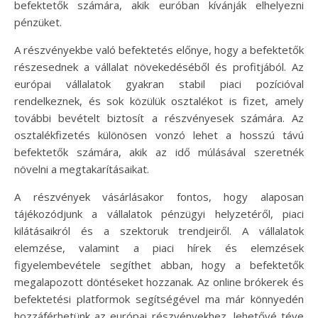
befektetők számára, akik euróban kívánják elhelyezni
pénzüket.
A részvényekbe való befektetés előnye, hogy a befektetők
részesednek a vállalat növekedéséből és profitjából. Az
európai vállalatok gyakran stabil piaci pozícióval
rendelkeznek, és sok közülük osztalékot is fizet, amely
további bevételt biztosít a részvényesek számára. Az
osztalékfizetés különösen vonzó lehet a hosszú távú
befektetők számára, akik az idő múlásával szeretnék
növelni a megtakarításaikat.
A részvények vásárlásakor fontos, hogy alaposan
tájékozódjunk a vállalatok pénzügyi helyzetéről, piaci
kilátásaikról és a szektoruk trendjeiről. A vállalatok
elemzése, valamint a piaci hírek és elemzések
figyelembevétele segíthet abban, hogy a befektetők
megalapozott döntéseket hozzanak. Az online brókerek és
befektetési platformok segítségével ma már könnyedén
hozzáférhetünk az európai részvényekhez, lehetővé téve