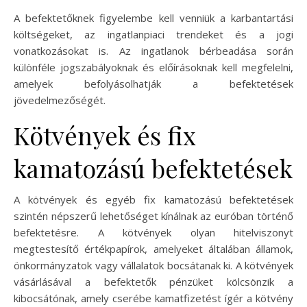
A befektetőknek figyelembe kell venniük a karbantartási
költségeket, az ingatlanpiaci trendeket és a jogi
vonatkozásokat is. Az ingatlanok bérbeadása során
különféle jogszabályoknak és előírásoknak kell megfelelni,
amelyek befolyásolhatják a befektetések
jövedelmezőségét.
Kötvények és fix
kamatozású befektetések
A kötvények és egyéb fix kamatozású befektetések
szintén népszerű lehetőséget kínálnak az euróban történő
befektetésre. A kötvények olyan hitelviszonyt
megtestesítő értékpapírok, amelyeket általában államok,
önkormányzatok vagy vállalatok bocsátanak ki. A kötvények
vásárlásával a befektetők pénzüket kölcsönzik a
kibocsátónak, amely cserébe kamatfizetést ígér a kötvény