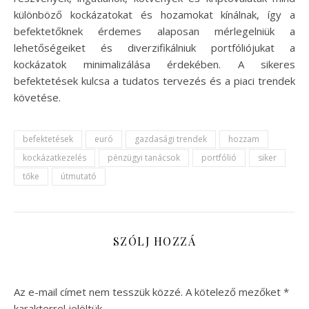
különböző kockázatokat és hozamokat kínálnak, így a
befektetőknek érdemes alaposan mérlegelniük a
lehetőségeiket és diverzifikálniuk portfóliójukat a
kockázatok minimalizálása érdekében. A sikeres
befektetések kulcsa a tudatos tervezés és a piaci trendek
követése.
befektetések
euró
gazdasági trendek
hozzam
kockázatkezelés
pénzügyi tanácsok
portfólió
siker
tőke
útmutató
SZÓLJ HOZZÁ
Az e-mail címet nem tesszük közzé.
A kötelező mezőket
*
karakterrel jelöltük