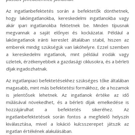
Az ingatlanbefektetés során a befektetők dönthetnek,
hogy lakóingatlanokba, kereskedelmi ingatlanokba vagy
akár ipari ingatlanokba fektetnek be. Minden típusnak
megvannak a saját előnyei és kockázatai. Például a
lakóingatlanok iránti kereslet általában stabil, hiszen az
emberek mindig szükségük van lakóhelyre. Ezzel szemben
a kereskedelmi ingatlanok, mint például irodák vagy
üzletek, érzékenyebbek a gazdasági ciklusokra, és a bérleti
díjak ingadozhatnak.
Az ingatlanpiaci befektetésekhez szükséges tőke általában
magasabb, mint más befektetési formákhoz, de a hozamok
is jelentősek lehetnek. Az ingatlanok értéke az idő
múlásával növekedhet, és a bérleti díjak emelkedése is
hozzájárulhat a befektetés sikeréhez. Az
ingatlanbefektetések során fontos a megfelelő helyszín
kiválasztása, mivel a lokáció kulcsszerepet játszik az
ingatlan értékének alakulásában.