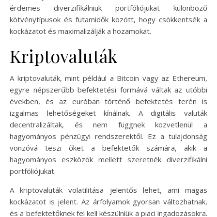
érdemes diverzifikálniuk portfóliójukat különböző
kötvénytípusok és futamidők között, hogy csökkentsék a
kockázatot és maximalizálják a hozamokat.
Kriptovaluták
A kriptovaluták, mint például a Bitcoin vagy az Ethereum,
egyre népszerűbb befektetési formává váltak az utóbbi
években, és az euróban történő befektetés terén is
izgalmas lehetőségeket kínálnak. A digitális valuták
decentralizáltak, és nem függnek közvetlenül a
hagyományos pénzügyi rendszerektől. Ez a tulajdonság
vonzóvá teszi őket a befektetők számára, akik a
hagyományos eszközök mellett szeretnék diverzifikálni
portfóliójukat.
A kriptovaluták volatilitása jelentős lehet, ami magas
kockázatot is jelent. Az árfolyamok gyorsan változhatnak,
és a befektetőknek fel kell készülniük a piaci ingadozásokra.