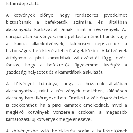
futamideje alatt.
A kötvények előnye, hogy rendszeres jövedelmet
biztosítanak a befektetők számára, és általában
alacsonyabb kockázattal járnak, mint a részvények. Az
európai államkötvények, mint például a német bunds vagy
a francia államkötvények, különösen népszerűek a
biztonságos befektetési lehetőségek között. A kötvények
árfolyama a piaci kamatlábak változásától függ, ezért
fontos, hogy a befektetők figyelemmel kísérjék a
gazdasági helyzetet és a kamatlábak alakulását.
A kötvények hátránya, hogy a hozamok általában
alacsonyabbak, mint a részvények esetében, különösen
alacsony kamatkörnyezetben. Emellett a kötvények értéke
is csökkenthet, ha a piaci kamatok emelkednek, mivel a
meglévő kötvények vonzereje csökken a magasabb
kamatozású új kötvények megjelenésével.
A kötvényekbe való befektetés során a befektetőknek