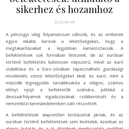
sikerhez és hozamhoz
2025.06.08.
A pénzügyi világ folyamatosan változik, és az emberek
egyre inkább keresik a lehetőségeket, hogy a
megtakarításaikat a legjobban kamatoztassák. A
befektetések sok formában léteznek, de az euróban
történő befektetés különösen népszerű, mivel az euró
stabilitása és a Euro-zónában tapasztalható gazdasági
növekedés vonzó lehetőségeket kínál. Az euró, mint a
második legnagyobb tartalékvaluta a világon, számos
előnyt nyújt a befektetők számára, például a
devizaárfolyamok ingadozásának csökkentését és a
nemzetközi kereskedelemben való részvételt.
A befektetések alapvetően kockázattal járnak, és az
euróban történő befektetések sem kivételek. Azonban az
alapos kutatás és a jó döntések meghozatala segíthet