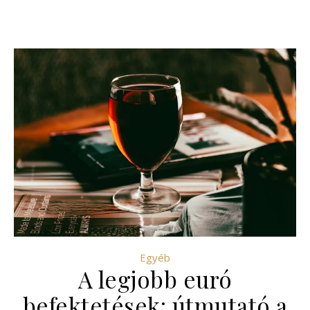
Egyéb
A legjobb euró
befektetések: útmutató a