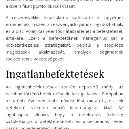
a diverzifikált portfóliók kialakítását.
A részvényekkel kapcsolatos kockázatok is figyelmet
érdemelnek, hiszen a részvényárfolyamok ingadozhatnak,
és a piaci volatilitás jelentős hatással lehet a befektetések
értékére. Ezért a befektetőknek mérlegelniük kell a
kockázatkezelési stratégiáikat, például a stop-loss
megbízások alkalmazását, amelyek segíthetnek
csökkenteni a veszteségeket.
Ingatlanbefektetések
Az ingatlanbefektetések szintén népszerű módja az
euróban történő befektetésnek. Az ingatlanpiac Európában
az utóbbi években stabil növekedést mutatott, és sok
befektető számára vonzó lehetőségeket kínál. Az
ingatlanpiac előnye, hogy a befektetők fizikailag
birtokolhatják a befektetéseiket, és a bérbeadás révén
passzív jövedelemhez juthatnak.