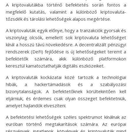
A kriptovalutákba történő befektetés során fontos a
megfelelő kutatás, valamint a különböző kriptovaluta-
tőzsdék és tárolási lehetőségek alapos megértése.
A kriptovaluták egyik előnye, hogy a tranzakciók gyorsak és
viszonylag olcsók, emellett sok kriptovaluta lehetőséget
kínál a hosszú távú növekedésre. A decentralizált pénzügyi
rendszerek (DeFi) fejlődése is új lehetőségeket teremt a
befektetők számára, akik különböző platformokon
keresztül kamatoztathatják digitális eszközeiket.
A kriptovaluták kockázatai közé tartozik a technológiai
hibák, a hackertámadások és a szabályozási
bizonytalanságok. A befektetőknek körültekintően kell
eljárniuk, és érdemes csak olyan összeget befektetniük,
amelyet hajlandók elveszíteni.
A befektetési lehetőségek széles spektrumot kínálnak az
euróban történő megtakarítások számára. Az európai
részvények, ingatlanok, kötvények és kriptovaluták mind