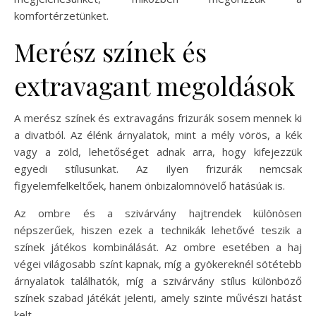
komfortérzetünket.
Merész színek és
extravagant megoldások
A merész színek és extravagáns frizurák sosem mennek ki
a divatból. Az élénk árnyalatok, mint a mély vörös, a kék
vagy a zöld, lehetőséget adnak arra, hogy kifejezzük
egyedi stílusunkat. Az ilyen frizurák nemcsak
figyelemfelkeltőek, hanem önbizalomnövelő hatásúak is.
Az ombre és a szivárvány hajtrendek különösen
népszerűek, hiszen ezek a technikák lehetővé teszik a
színek játékos kombinálását. Az ombre esetében a haj
végei világosabb színt kapnak, míg a gyökereknél sötétebb
árnyalatok találhatók, míg a szivárvány stílus különböző
színek szabad játékát jelenti, amely szinte művészi hatást
kelt.