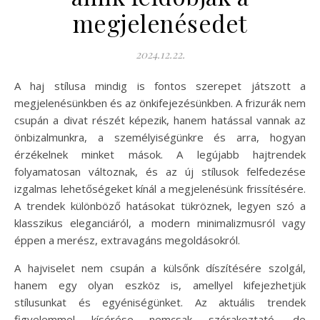
megjelenésedet
2024.12.22.
A haj stílusa mindig is fontos szerepet játszott a
megjelenésünkben és az önkifejezésünkben. A frizurák nem
csupán a divat részét képezik, hanem hatással vannak az
önbizalmunkra, a személyiségünkre és arra, hogyan
érzékelnek minket mások. A legújabb hajtrendek
folyamatosan változnak, és az új stílusok felfedezése
izgalmas lehetőségeket kínál a megjelenésünk frissítésére.
A trendek különböző hatásokat tükröznek, legyen szó a
klasszikus eleganciáról, a modern minimalizmusról vagy
éppen a merész, extravagáns megoldásokról.
A hajviselet nem csupán a külsőnk díszítésére szolgál,
hanem egy olyan eszköz is, amellyel kifejezhetjük
stílusunkat és egyéniségünket. Az aktuális trendek
figyelemmel kísérése nemcsak szórakoztató, de