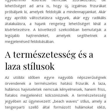
lehetőséget ad arra is, hogy új, izgalmas frizurákat
próbáljunk ki, amelyek feldobják a mindennapjainkat. Akár
egy apróbb változtatásra vágyunk, akár egy radikális
átalakulásra, a hajunk rengeteg lehetőséget kínál a
kísérletezésre. A következő szekciókban bemutatjuk a
legújabb hajtrendeket, amelyek segíthetnek a
megjelenésed feldobásában.
A természetesség és a
laza stílusok
Az utóbbi időben egyre nagyobb népszerűségnek
örvendenek a természetes hatású frizurák. A laza,
hullámos hajviseletek nemcsak kényelmesek, hanem friss,
fiatalos megjelenést kölcsönöznek. A természetesség
jegyében az úgynevezett „beach waves” stílus, amely a
tengerparti szellő által formázott hullámokat idézi,