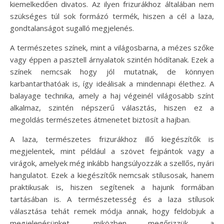
kiemelkedően divatos. Az ilyen frizurákhoz általában nem
szükséges túl sok formázó termék, hiszen a cél a laza,
gondtalanságot sugalló megjelenés.
A természetes színek, mint a világosbarna, a mézes szőke
vagy éppen a pasztell árnyalatok szintén hódítanak. Ezek a
színek nemcsak hogy jól mutatnak, de könnyen
karbantarthatóak is, így ideálisak a mindennapi élethez. A
balayage technika, amely a haj végeinél világosabb színt
alkalmaz, szintén népszerű választás, hiszen ez a
megoldás természetes átmenetet biztosít a hajban.
A laza, természetes frizurákhoz illő kiegészítők is
megjelentek, mint például a szövet fejpántok vagy a
virágok, amelyek még inkább hangsúlyozzák a szellős, nyári
hangulatot. Ezek a kiegészítők nemcsak stílusosak, hanem
praktikusak is, hiszen segítenek a hajunk formában
tartásában is. A természetesség és a laza stílusok
választása tehát remek módja annak, hogy feldobjuk a
megjelenésünket, miközben megőrizzük a