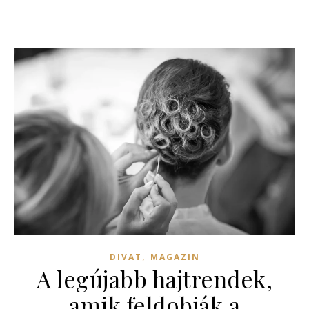
,
DIVAT
MAGAZIN
A legújabb hajtrendek,
amik feldobják a