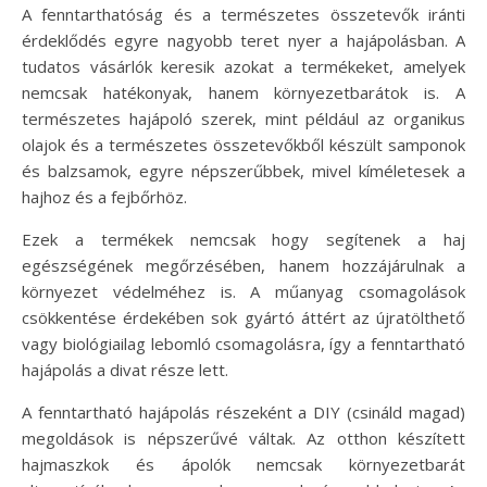
A fenntarthatóság és a természetes összetevők iránti
érdeklődés egyre nagyobb teret nyer a hajápolásban. A
tudatos vásárlók keresik azokat a termékeket, amelyek
nemcsak hatékonyak, hanem környezetbarátok is. A
természetes hajápoló szerek, mint például az organikus
olajok és a természetes összetevőkből készült samponok
és balzsamok, egyre népszerűbbek, mivel kíméletesek a
hajhoz és a fejbőrhöz.
Ezek a termékek nemcsak hogy segítenek a haj
egészségének megőrzésében, hanem hozzájárulnak a
környezet védelméhez is. A műanyag csomagolások
csökkentése érdekében sok gyártó áttért az újratölthető
vagy biológiailag lebomló csomagolásra, így a fenntartható
hajápolás a divat része lett.
A fenntartható hajápolás részeként a DIY (csináld magad)
megoldások is népszerűvé váltak. Az otthon készített
hajmaszkok és ápolók nemcsak környezetbarát