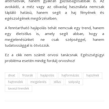
alternatívák, hanem gyakran gazdaságosabbak is. Az
avokádó, a méz vagy az olívaolaj használata nemcsak
tápláló hatású, hanem segít a haj fényének és
egészségének megőrzésében.
A fenntartható hajápolás tehát nemcsak egy trend, hanem
egy életstílus is, amely segít abban, hogy a
megjelenésünket ne csak szépséggel, hanem
tudatossággal is ötvözzük.
Ez a cikk nem számít orvosi tanácsnak. Egészségügyi
probléma esetén mindig fordulj orvoshoz!
divat
frizurák
hajápolás
hajformázás
hajszínek
hajtrendek
megjelenés
stílus
szépség
tavaszi trendek