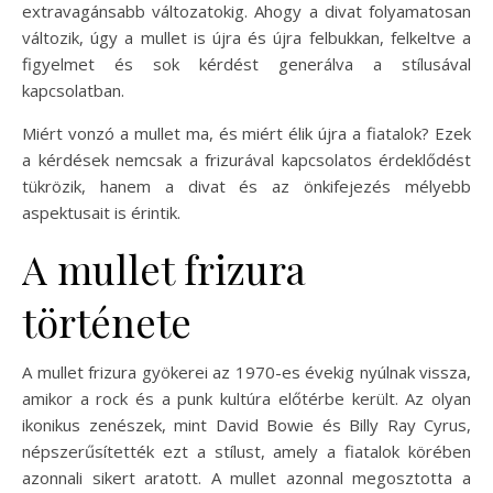
extravagánsabb változatokig. Ahogy a divat folyamatosan
változik, úgy a mullet is újra és újra felbukkan, felkeltve a
figyelmet és sok kérdést generálva a stílusával
kapcsolatban.
Miért vonzó a mullet ma, és miért élik újra a fiatalok? Ezek
a kérdések nemcsak a frizurával kapcsolatos érdeklődést
tükrözik, hanem a divat és az önkifejezés mélyebb
aspektusait is érintik.
A mullet frizura
története
A mullet frizura gyökerei az 1970-es évekig nyúlnak vissza,
amikor a rock és a punk kultúra előtérbe került. Az olyan
ikonikus zenészek, mint David Bowie és Billy Ray Cyrus,
népszerűsítették ezt a stílust, amely a fiatalok körében
azonnali sikert aratott. A mullet azonnal megosztotta a