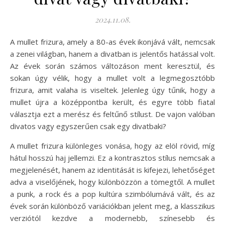
2024.11.08.
A mullet frizura, amely a 80-as évek ikonjává vált, nemcsak
a zenei világban, hanem a divatban is jelentős hatással volt.
Az évek során számos változáson ment keresztül, és
sokan úgy vélik, hogy a mullet volt a legmegosztóbb
frizura, amit valaha is viseltek. Jelenleg úgy tűnik, hogy a
mullet újra a középpontba került, és egyre több fiatal
választja ezt a merész és feltűnő stílust. De vajon valóban
divatos vagy egyszerűen csak egy divatbaki?
A mullet frizura különleges vonása, hogy az elöl rövid, míg
hátul hosszú haj jellemzi. Ez a kontrasztos stílus nemcsak a
megjelenését, hanem az identitását is kifejezi, lehetőséget
adva a viselőjének, hogy különbözzön a tömegtől. A mullet
a punk, a rock és a pop kultúra szimbólumává vált, és az
évek során különböző variációkban jelent meg, a klasszikus
verziótól kezdve a modernebb, színesebb és