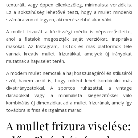
texturált, vagy éppen ellenkezőleg, minimalista verziók is.
Ez a sokszínűség lehetővé teszi, hogy a mullet mindenki
számára vonzó legyen, aki merészebbé akar válni.
A mullet frizurát a közösségi média is népszerűsítette,
ahol a fiatalok megosztják saját verzióikat, inspirálva
másokat. Az Instagram, TikTok és más platformok tele
vannak kreatív mullet frizurákkal, amelyek új irányokat
mutatnak a hajviselet terén.
A modern mullet nemcsak a haj hosszúságáról és stílusáról
szól, hanem arról is, hogy miként lehet kombinálni más
divatirányzatokkal. A sportos ruházattal, a vintage
darabokkal vagy a minimalista kiegészítőkkel való
kombinálás új dimenziókat ad a mullet frizurának, amely így
továbbra is friss és izgalmas marad.
A mullet frizura viselése: