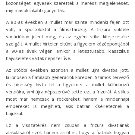
közönséget: egyesek szerették a merész megjelenését,
míg mások inkább gúnyolták.
A 80-as években a mullet már szinte mindenki fején ott
volt, a sportolóktól a filmsztárokig. A frizura sokféle
variációban jelent meg, és az egyéni stílus kifejezésére
szolgált. A mullet hirtelen eltűnt a figyelem középpontjából
a 90-es évek végén, amikor a letisztultabb, klasszikus
hajviseletek váltak népszerűvé.
Az utóbbi években azonban a mullet újra divatba jött,
különösen a fiatalabb generációk körében. Számos tervező
és híresség hívta fel a figyelmet a mullet különböző
verzióira, ami újra népszerűvé tette ezt a frizurát. A stílus
most már nemcsak a rockereket, hanem a mindennapi
embereket is megihleti, akik bátran kísérleteznek a
hajukkal.
Ez a visszatérés nem csupán a frizura divatjának
alakulásáról szól, hanem arról is, hogy a fiatalok hogyan