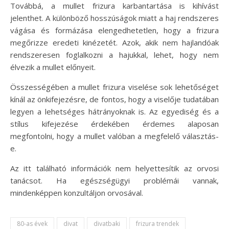
Továbbá, a mullet frizura karbantartása is kihívást
jelenthet. A különböző hosszúságok miatt a haj rendszeres
vágása és formázása elengedhetetlen, hogy a frizura
megőrizze eredeti kinézetét. Azok, akik nem hajlandóak
rendszeresen foglalkozni a hajukkal, lehet, hogy nem
élvezik a mullet előnyeit.
Összességében a mullet frizura viselése sok lehetőséget
kínál az önkifejezésre, de fontos, hogy a viselője tudatában
legyen a lehetséges hátrányoknak is. Az egyediség és a
stílus kifejezése érdekében érdemes alaposan
megfontolni, hogy a mullet valóban a megfelelő választás-
e.
Az itt található információk nem helyettesítik az orvosi
tanácsot. Ha egészségügyi problémái vannak,
mindenképpen konzultáljon orvosával.
80-as évek
divat
divatbaki
frizura trendek