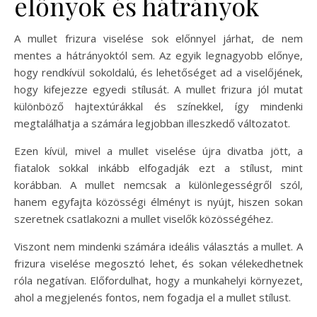
előnyök és hátrányok
A mullet frizura viselése sok előnnyel járhat, de nem
mentes a hátrányoktól sem. Az egyik legnagyobb előnye,
hogy rendkívül sokoldalú, és lehetőséget ad a viselőjének,
hogy kifejezze egyedi stílusát. A mullet frizura jól mutat
különböző hajtextúrákkal és színekkel, így mindenki
megtalálhatja a számára legjobban illeszkedő változatot.
Ezen kívül, mivel a mullet viselése újra divatba jött, a
fiatalok sokkal inkább elfogadják ezt a stílust, mint
korábban. A mullet nemcsak a különlegességről szól,
hanem egyfajta közösségi élményt is nyújt, hiszen sokan
szeretnek csatlakozni a mullet viselők közösségéhez.
Viszont nem mindenki számára ideális választás a mullet. A
frizura viselése megosztó lehet, és sokan vélekedhetnek
róla negatívan. Előfordulhat, hogy a munkahelyi környezet,
ahol a megjelenés fontos, nem fogadja el a mullet stílust.