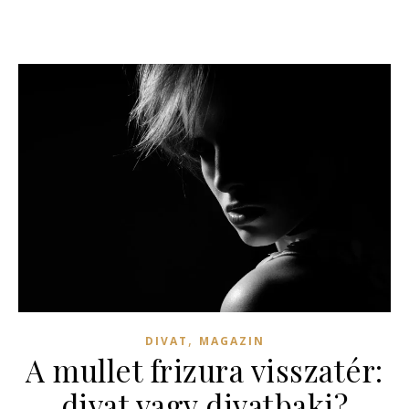
,
DIVAT
MAGAZIN
A mullet frizura visszatér:
divat vagy divatbaki?