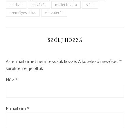
hajdivat
hajvágás
mullet frizura
stílus
személyes stílus
visszatérés
SZÓLJ HOZZÁ
Az e-mail címet nem tesszük közzé.
A kötelező mezőket
*
karakterrel jelöltük
Név
*
E-mail cím
*