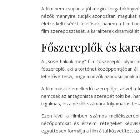
A film nem csupán a jól megírt forgatókönyvév
nézők mennyire tudják azonosítani magukat a 
életre keltéséért felelősek, hanem a film h
film szereposztását, a karakterek dinamikáját 
Főszereplők és kar
A „Sose halunk meg” film főszereplői olyan 
főszereplő, aki a történet középpontjában áll,
lehetővé teszi, hogy a nézők azonosuljanak a k
A film másik kiemelkedő szereplője, akivel a 
nemcsak az antagonista szerepét tölti be, ha
izgalmas, és a nézők számára folyamatos fes
Ezen kívül a filmben számos mellékszereplő
nézőpontokat és érzelmi rétegeket képvisel
együttesen formálja a film által közvetített ü