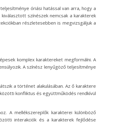
teljesítménye óriási hatással van arra, hogy a
A kiválasztott színészek nemcsak a karakterek
zekciókban részletesebben is megvizsgáljuk a
 képesek komplex karaktereket megformálni. A
gyensúlyozik. A színész lenyűgöző teljesítménye
átszik a történet alakulásában. Az ő karaktere
közötti konfliktus és együttműködés rendkívül
hoz. A mellékszereplők karakterei különböző
zötti interakciók és a karakterek fejlődése