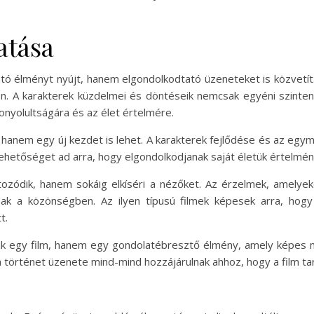
atása
ó élményt nyújt, hanem elgondolkodtató üzeneteket is közvetít.
n. A karakterek küzdelmei és döntéseik nemcsak egyéni szinte
bonyolultságára és az élet értelmére.
, hanem egy új kezdet is lehet. A karakterek fejlődése és az eg
ehetőséget ad arra, hogy elgondolkodjanak saját életük értelmén 
tozódik, hanem sokáig elkíséri a nézőket. Az érzelmek, amelyek
k a közönségben. Az ilyen típusú filmek képesek arra, hogy 
t.
egy film, hanem egy gondolatébresztő élmény, amely képes me
és a történet üzenete mind-mind hozzájárulnak ahhoz, hogy a film t