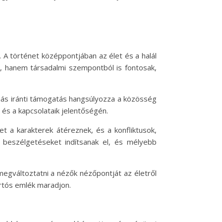
 A történet középpontjában az élet és a halál
n, hanem társadalmi szempontból is fontosak,
ymás iránti támogatás hangsúlyozza a közösség
és a kapcsolataik jelentőségén.
et a karakterek átéreznek, és a konfliktusok,
beszélgetéseket indítsanak el, és mélyebb
gváltoztatni a nézők nézőpontját az életről
artós emlék maradjon.