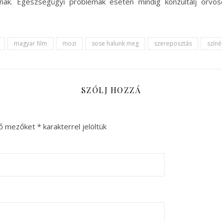
snak. Egészségügyi problémák esetén mindig konzultálj orv
magyar film
mozi
sose halunk meg
szereposztás
színé
SZÓLJ HOZZÁ
ző mezőket
*
karakterrel jelöltük