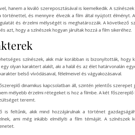
el, hanem a kiváló szereposztásával is kiemelkedik. A színészek 
történettel, és mennyire élvezik a film által nyújtott élményt. 
angulatát és érzelmi mélységét is meghatározzák. A következő s
és azt, hogy a színészek hogyan járultak hozzá a film sikeréhez.
akterek
tehetséges színészek, akik már korábban is bizonyították, hogy
 egy olyan karaktert alakít, aki a halál és az élet határvonalán e
arakter belső vívódásaival, félelmeivel és vágyakozásaival.
főszereplő dinamikus kapcsolatban áll, szintén jelentős szerepet j
nem mélyebb érzelmi rétegeket is hoz a filmbe. A két főszereplő 
zültséget teremt.
 is feltűnik, akik mind hozzájárulnak a történet gazdagságá
nek, ami még inkább elmélyíti a film témáját. A színészek kö
zenetet.