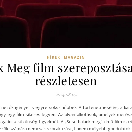
,
HÍREK
MAGAZIN
 Meg film szereposztása
részletesen
2024.08.07.
a nézők igényei is egyre sokszínűbbek. A történetmesélés, a kara
gy egy film sikeres legyen. Az olyan alkotások, amelyek merés
gadni a közönség figyelmét. A „Sose halunk meg” című film is eb
a nézők számára nemcsak szórakozást, hanem mélyebb gondolatokat