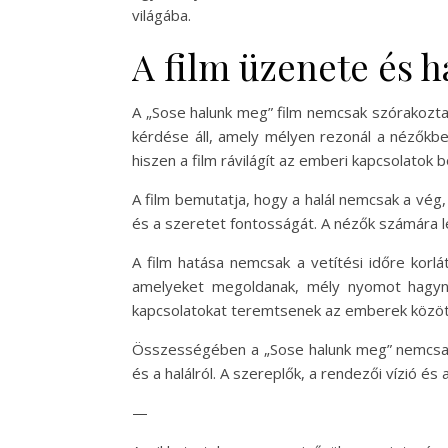
világába.
A film üzenete és h
A „Sose halunk meg” film nemcsak szórakoztat
kérdése áll, amely mélyen rezonál a nézőkbe
hiszen a film rávilágít az emberi kapcsolatok 
A film bemutatja, hogy a halál nemcsak a vég
és a szeretet fontosságát. A nézők számára l
A film hatása nemcsak a vetítési időre korlá
amelyeket megoldanak, mély nyomot hagyna
kapcsolatokat teremtsenek az emberek közöt
Összességében a „Sose halunk meg” nemcsak 
és a halálról. A szereplők, a rendezői vízió 
—