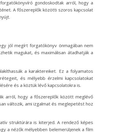
 forgatókönyvíró gondoskodtak arról, hogy a
ténet. A főszereplők közötti szoros kapcsolat
yújt.
gy egy jól megírt forgatókönyv önmagában nem
ezhetik magukat, és maximálisan átadhatják a
akíthassák a karaktereiket. Ez a folyamatos
rétegeit, és mélyebb érzelmi kapcsolatokat
ésére és a köztük lévő kapcsolatokra is.
dik arról, hogy a főszereplők között meglévő
san változik, ami izgalmat és meglepetést hoz
atív struktúrára is kiterjed. A rendező képes
hogy a nézők mélyebben belemerüljenek a film