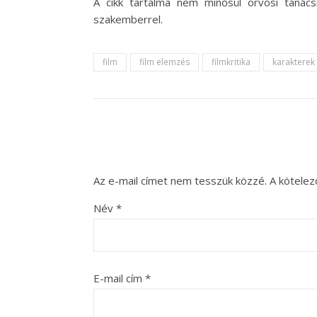
A cikk tartalma nem minősül orvosi tanác
szakemberrel.
film
film elemzés
filmkritika
karakterek
Az e-mail címet nem tesszük közzé.
A kötele
Név
*
E-mail cím
*