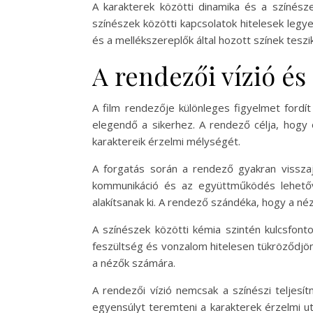
A karakterek közötti dinamika és a színész
színészek közötti kapcsolatok hitelesek legy
és a mellékszereplők által hozott színek teszi
A rendezői vízió és
A film rendezője különleges figyelmet fordí
elegendő a sikerhez. A rendező célja, hogy 
karaktereik érzelmi mélységét.
A forgatás során a rendező gyakran visszaj
kommunikáció és az együttműködés lehetővé
alakítsanak ki. A rendező szándéka, hogy a né
A színészek közötti kémia szintén kulcsfont
feszültség és vonzalom hitelesen tükröződjön
a nézők számára.
A rendezői vízió nemcsak a színészi teljesít
egyensúlyt teremteni a karakterek érzelmi u