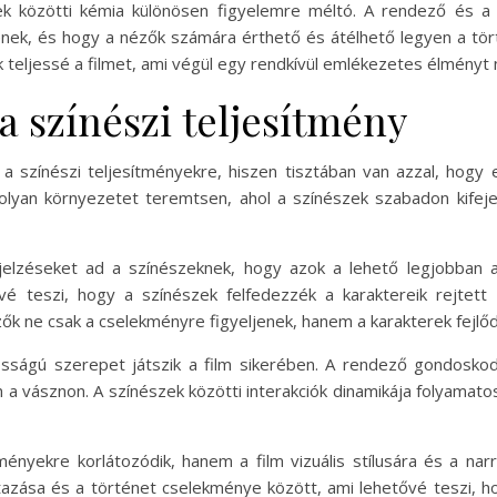
ek közötti kémia különösen figyelemre méltó. A rendező és a
enek, és hogy a nézők számára érthető és átélhető legyen a tör
k teljessé a filmet, ami végül egy rendkívül emlékezetes élményt n
 a színészi teljesítmény
t a színészi teljesítményekre, hiszen tisztában van azzal, ho
olyan környezetet teremtsen, ahol a színészek szabadon kifej
elzéseket ad a színészeknek, hogy azok a lehető legjobban al
 teszi, hogy a színészek felfedezzék a karaktereik rejtett 
zők ne csak a cselekményre figyeljenek, hanem a karakterek fejlőd
osságú szerepet játszik a film sikerében. A rendező gondosko
 a vásznon. A színészek közötti interakciók dinamikája folyamato
ményekre korlátozódik, hanem a film vizuális stílusára és a narr
tazása és a történet cselekménye között, ami lehetővé teszi, 