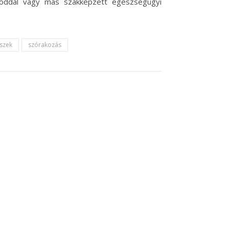
osoddal vagy más szakképzett egészségügyi
szek
szórakozás