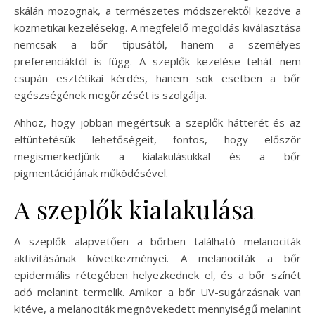
skálán mozognak, a természetes módszerektől kezdve a
kozmetikai kezelésekig. A megfelelő megoldás kiválasztása
nemcsak a bőr típusától, hanem a személyes
preferenciáktól is függ. A szeplők kezelése tehát nem
csupán esztétikai kérdés, hanem sok esetben a bőr
egészségének megőrzését is szolgálja.
Ahhoz, hogy jobban megértsük a szeplők hátterét és az
eltüntetésük lehetőségeit, fontos, hogy először
megismerkedjünk a kialakulásukkal és a bőr
pigmentációjának működésével.
A szeplők kialakulása
A szeplők alapvetően a bőrben található melanociták
aktivitásának következményei. A melanociták a bőr
epidermális rétegében helyezkednek el, és a bőr színét
adó melanint termelik. Amikor a bőr UV-sugárzásnak van
kitéve, a melanociták megnövekedett mennyiségű melanint