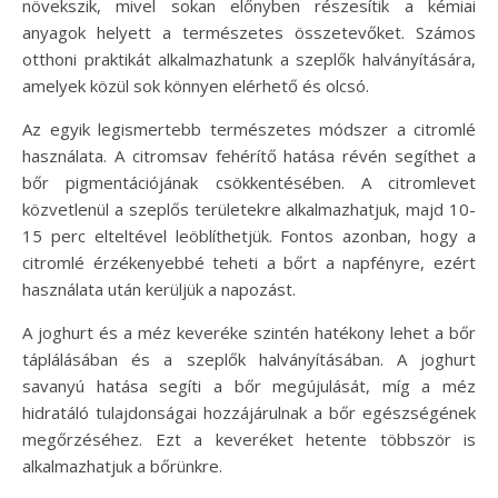
növekszik, mivel sokan előnyben részesítik a kémiai
anyagok helyett a természetes összetevőket. Számos
otthoni praktikát alkalmazhatunk a szeplők halványítására,
amelyek közül sok könnyen elérhető és olcsó.
Az egyik legismertebb természetes módszer a citromlé
használata. A citromsav fehérítő hatása révén segíthet a
bőr pigmentációjának csökkentésében. A citromlevet
közvetlenül a szeplős területekre alkalmazhatjuk, majd 10-
15 perc elteltével leöblíthetjük. Fontos azonban, hogy a
citromlé érzékenyebbé teheti a bőrt a napfényre, ezért
használata után kerüljük a napozást.
A joghurt és a méz keveréke szintén hatékony lehet a bőr
táplálásában és a szeplők halványításában. A joghurt
savanyú hatása segíti a bőr megújulását, míg a méz
hidratáló tulajdonságai hozzájárulnak a bőr egészségének
megőrzéséhez. Ezt a keveréket hetente többször is
alkalmazhatjuk a bőrünkre.