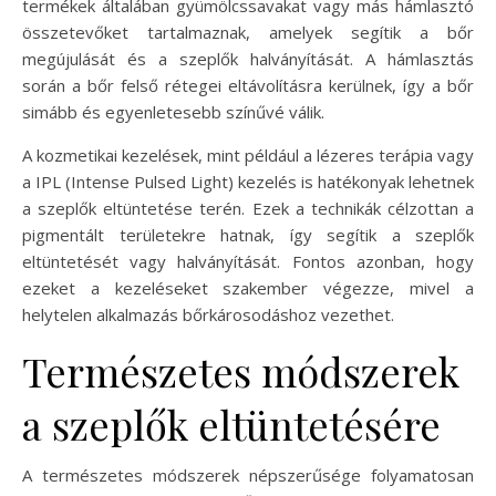
termékek általában gyümölcssavakat vagy más hámlasztó
összetevőket tartalmaznak, amelyek segítik a bőr
megújulását és a szeplők halványítását. A hámlasztás
során a bőr felső rétegei eltávolításra kerülnek, így a bőr
simább és egyenletesebb színűvé válik.
A kozmetikai kezelések, mint például a lézeres terápia vagy
a IPL (Intense Pulsed Light) kezelés is hatékonyak lehetnek
a szeplők eltüntetése terén. Ezek a technikák célzottan a
pigmentált területekre hatnak, így segítik a szeplők
eltüntetését vagy halványítását. Fontos azonban, hogy
ezeket a kezeléseket szakember végezze, mivel a
helytelen alkalmazás bőrkárosodáshoz vezethet.
Természetes módszerek
a szeplők eltüntetésére
A természetes módszerek népszerűsége folyamatosan