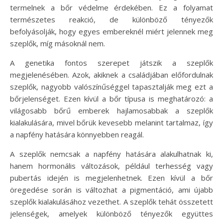
termelnek a bőr védelme érdekében. Ez a folyamat
természetes reakció, de különböző tényezők
befolyásolják, hogy egyes embereknél miért jelennek meg
szeplők, míg másoknál nem.
A genetika fontos szerepet játszik a szeplők
megjelenésében. Azok, akiknek a családjában előfordulnak
szeplők, nagyobb valószínűséggel tapasztalják meg ezt a
bőrjelenséget. Ezen kívül a bőr típusa is meghatározó: a
világosabb bőrű emberek hajlamosabbak a szeplők
kialakulására, mivel bőrük kevesebb melanint tartalmaz, így
a napfény hatására könnyebben reagál.
A szeplők nemcsak a napfény hatására alakulhatnak ki,
hanem hormonális változások, például terhesség vagy
pubertás idején is megjelenhetnek. Ezen kívül a bőr
öregedése során is változhat a pigmentáció, ami újabb
szeplők kialakulásához vezethet. A szeplők tehát összetett
jelenségek, amelyek különböző tényezők együttes