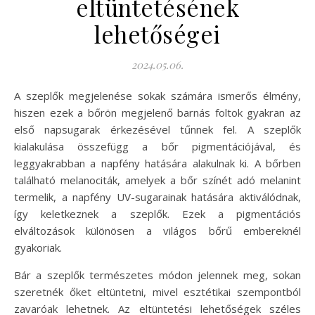
eltüntetésének
lehetőségei
2024.05.06.
A szeplők megjelenése sokak számára ismerős élmény,
hiszen ezek a bőrön megjelenő barnás foltok gyakran az
első napsugarak érkezésével tűnnek fel. A szeplők
kialakulása összefügg a bőr pigmentációjával, és
leggyakrabban a napfény hatására alakulnak ki. A bőrben
található melanociták, amelyek a bőr színét adó melanint
termelik, a napfény UV-sugarainak hatására aktiválódnak,
így keletkeznek a szeplők. Ezek a pigmentációs
elváltozások különösen a világos bőrű embereknél
gyakoriak.
Bár a szeplők természetes módon jelennek meg, sokan
szeretnék őket eltüntetni, mivel esztétikai szempontból
zavaróak lehetnek. Az eltüntetési lehetőségek széles