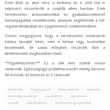
Ezen kívül az aloe vera, a kurkuma és a zöld tea is
népszerű összetevők a szeplők elleni harcban. Ezek
természetes antioxidánsokkal és gyulladáscsökkentő
hatóanyagokkal rendelkeznek, amelyek segíthetnek a bőr
regenerálódásában és a pigmentáció csökkentésében.
Fontos megjegyezni, hogy a természetes módszerek
hatása lassabb lehet, mint a kémiai vagy kozmetikai
kezeléseké, de sokan előnyben részesítik őket a
kíméletesebb megközelítés miatt.
**Figyelmeztetés:** Ez a cikk nem számít orvosi
tanácsnak. Egészségügyi probléma esetén mindig keresse
fel orvosát, és kövesse az ő tanácsait!
bőrápolás
bőrgyógyászat
bőrproblémák
eltüntetés
kozmetikai kezelések
napvédelem
pigmentáció
szeplők
szépségápolás
természetes gyógymódok