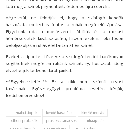
köti meg a színek pigmentjeit, érdemes újra cserélni.
Végezetül, ne feledjük el, hogy a színfogó kendők
használata mellett is fontos a ruhák megfelelő ápolása.
Figyeljünk oda a mosószerek, öblítők és a mosási
hőmérsékletek kiválasztására, hiszen ezek is jelentősen
befolyásolják a ruhák élettartamát és színét.
Ezeket a tippeket követve a színfogó kendők hatékonyan
segíthetnek megőrizni ruháink színeit, így hosszabb ideig
élvezhetjük kedvenc darabjainkat.
**Figyelmeztetés:** Ez a cikk nem számít orvosi
tanácsnak. Egészségügyi probléma esetén kérjük,
forduljon orvoshoz!
használati tippek
kendő használat
kímélő mosás
otthoni praktikák
praktikus tanácsok
ruhaápolás
színfogó kendő
színmegőrzés
textil ápolás