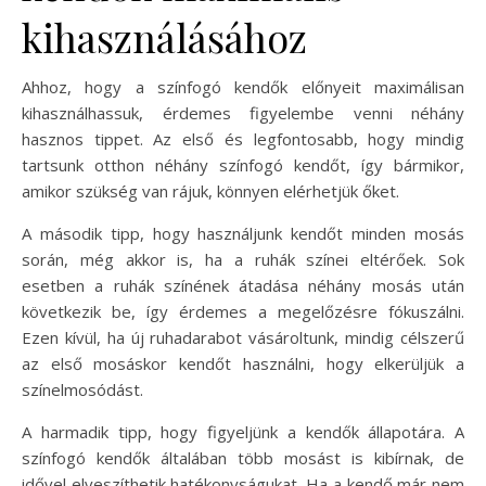
kihasználásához
Ahhoz, hogy a színfogó kendők előnyeit maximálisan
kihasználhassuk, érdemes figyelembe venni néhány
hasznos tippet. Az első és legfontosabb, hogy mindig
tartsunk otthon néhány színfogó kendőt, így bármikor,
amikor szükség van rájuk, könnyen elérhetjük őket.
A második tipp, hogy használjunk kendőt minden mosás
során, még akkor is, ha a ruhák színei eltérőek. Sok
esetben a ruhák színének átadása néhány mosás után
következik be, így érdemes a megelőzésre fókuszálni.
Ezen kívül, ha új ruhadarabot vásároltunk, mindig célszerű
az első mosáskor kendőt használni, hogy elkerüljük a
színelmosódást.
A harmadik tipp, hogy figyeljünk a kendők állapotára. A
színfogó kendők általában több mosást is kibírnak, de
idővel elveszíthetik hatékonyságukat. Ha a kendő már nem