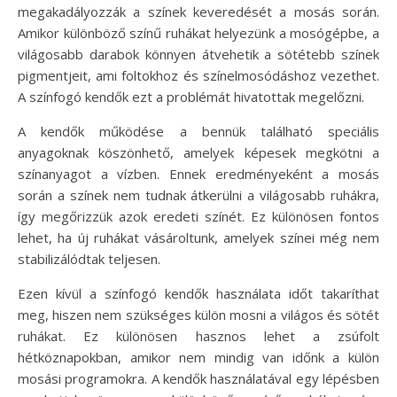
megakadályozzák a színek keveredését a mosás során.
Amikor különböző színű ruhákat helyezünk a mosógépbe, a
világosabb darabok könnyen átvehetik a sötétebb színek
pigmentjeit, ami foltokhoz és színelmosódáshoz vezethet.
A színfogó kendők ezt a problémát hivatottak megelőzni.
A kendők működése a bennük található speciális
anyagoknak köszönhető, amelyek képesek megkötni a
színanyagot a vízben. Ennek eredményeként a mosás
során a színek nem tudnak átkerülni a világosabb ruhákra,
így megőrizzük azok eredeti színét. Ez különösen fontos
lehet, ha új ruhákat vásároltunk, amelyek színei még nem
stabilizálódtak teljesen.
Ezen kívül a színfogó kendők használata időt takaríthat
meg, hiszen nem szükséges külön mosni a világos és sötét
ruhákat. Ez különösen hasznos lehet a zsúfolt
hétköznapokban, amikor nem mindig van időnk a külön
mosási programokra. A kendők használatával egy lépésben