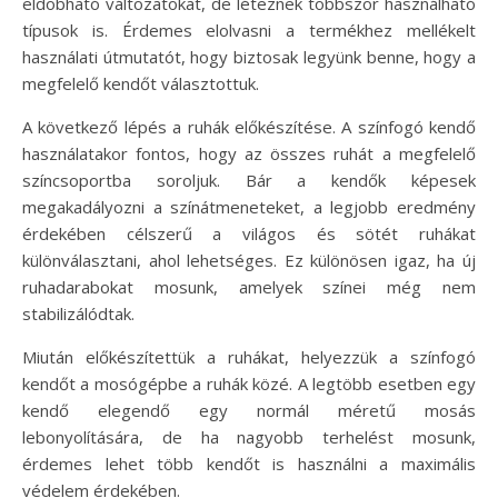
eldobható változatokat, de léteznek többször használható
típusok is. Érdemes elolvasni a termékhez mellékelt
használati útmutatót, hogy biztosak legyünk benne, hogy a
megfelelő kendőt választottuk.
A következő lépés a ruhák előkészítése. A színfogó kendő
használatakor fontos, hogy az összes ruhát a megfelelő
színcsoportba soroljuk. Bár a kendők képesek
megakadályozni a színátmeneteket, a legjobb eredmény
érdekében célszerű a világos és sötét ruhákat
különválasztani, ahol lehetséges. Ez különösen igaz, ha új
ruhadarabokat mosunk, amelyek színei még nem
stabilizálódtak.
Miután előkészítettük a ruhákat, helyezzük a színfogó
kendőt a mosógépbe a ruhák közé. A legtöbb esetben egy
kendő elegendő egy normál méretű mosás
lebonyolítására, de ha nagyobb terhelést mosunk,
érdemes lehet több kendőt is használni a maximális
védelem érdekében.