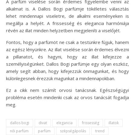
A parfüm viselése során érdemes figyelembe venni az
alkalmat is. A Dallos Bogi parfümje tökéletes választás
lehet mindennapi viseletre, de alkalmi eseményeken is
megállja a helyét. A frissesség és elegancia harmóniája
révén az illat minden helyzetben megjeleníti a viselőjét.
Fontos, hogy a parfümöt ne csak a testünkre fújjuk, hanem
az egész lényünkre. Az illat viselése során érdemes élvezni
a pillanatot, és hagyni, hogy az illat kifejezze a
személyiségünket. Dallos Bogi parfümje egy olyan eszköz,
amely segít abban, hogy kifejezzük önmagunkat, és hogy
különlegesnek érezzük magunkat a mindennapokban.
Ez a cikk nem számít orvosi tanácsnak. Egészségügyi
probléma esetén mindenki csak az orvos tanácsát fogadja
meg.
dallos bogi
divat
elegancia
frissesség
illatok
női parfüm
parfüm
szépségápolás
trend