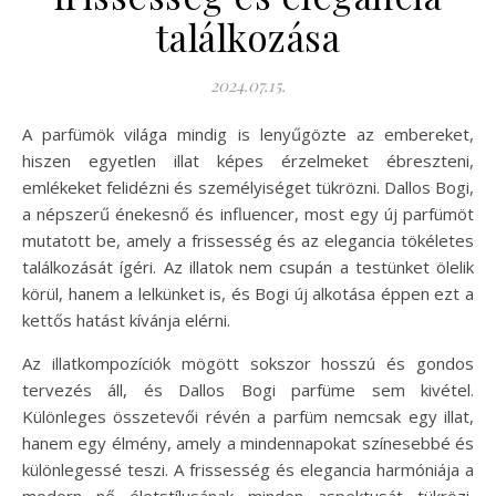
találkozása
2024.07.15.
A parfümök világa mindig is lenyűgözte az embereket,
hiszen egyetlen illat képes érzelmeket ébreszteni,
emlékeket felidézni és személyiséget tükrözni. Dallos Bogi,
a népszerű énekesnő és influencer, most egy új parfümöt
mutatott be, amely a frissesség és az elegancia tökéletes
találkozását ígéri. Az illatok nem csupán a testünket ölelik
körül, hanem a lelkünket is, és Bogi új alkotása éppen ezt a
kettős hatást kívánja elérni.
Az illatkompozíciók mögött sokszor hosszú és gondos
tervezés áll, és Dallos Bogi parfüme sem kivétel.
Különleges összetevői révén a parfüm nemcsak egy illat,
hanem egy élmény, amely a mindennapokat színesebbé és
különlegessé teszi. A frissesség és elegancia harmóniája a
modern nő életstílusának minden aspektusát tükrözi,