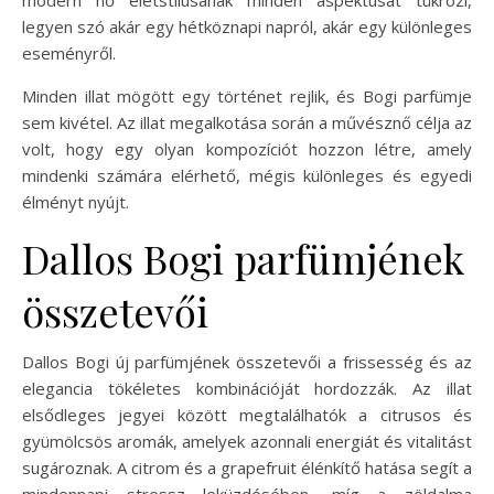
legyen szó akár egy hétköznapi napról, akár egy különleges
eseményről.
Minden illat mögött egy történet rejlik, és Bogi parfümje
sem kivétel. Az illat megalkotása során a művésznő célja az
volt, hogy egy olyan kompozíciót hozzon létre, amely
mindenki számára elérhető, mégis különleges és egyedi
élményt nyújt.
Dallos Bogi parfümjének
összetevői
Dallos Bogi új parfümjének összetevői a frissesség és az
elegancia tökéletes kombinációját hordozzák. Az illat
elsődleges jegyei között megtalálhatók a citrusos és
gyümölcsös aromák, amelyek azonnali energiát és vitalitást
sugároznak. A citrom és a grapefruit élénkítő hatása segít a
mindennapi stressz leküzdésében, míg a zöldalma