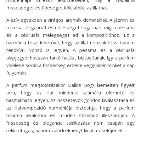
frissességet és üdeséget kölcsönöz az illatnak.
A szívjegyekben a virágos aromák dominálnak. A jázmin és
a rózsa eleganciát és nőiességet sugallnak, míg a pézsma
és a cédrusfa melegséget ad a kompozícióhoz. Ez a
harmónia teszi lehetővé, hogy az illat ne csak friss, hanem
rendkívül vonzó is legyen. A pézsma és a cédrusfa
alapjegyei hosszan tartó hatást biztosítanak, így a parfüm
viselése során a frissesség érzése végigkísér minket a nap
folyamán.
A parfüm megalkotásakor Dallos Bogi kiemelten figyelt
arra, hogy az illat mindenki számára elérhető és
használható legyen. Az összetevők gondos kiválasztása és
az illatkompozíció harmóniája biztosítja, hogy a parfüm
minden alkalomra és minden stílushoz illeszkedjen. A
frissesség és elegancia találkozása nem csupán egy
reklámfogás, hanem valódi élményt kínál a viselőjének.