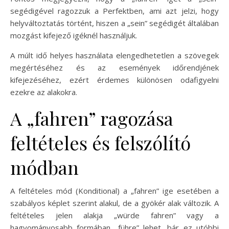
segédigével ragozzuk a Perfektben, ami azt jelzi, hogy
helyváltoztatás történt, hiszen a „sein” segédigét általában
mozgást kifejező igéknél használjuk.
A múlt idő helyes használata elengedhetetlen a szövegek
megértéséhez és az események időrendjének
kifejezéséhez, ezért érdemes különösen odafigyelni
ezekre az alakokra.
A „fahren” ragozása
feltételes és felszólító
módban
A feltételes mód (Konditional) a „fahren” ige esetében a
szabályos képlet szerint alakul, de a gyökér alak változik. A
feltételes jelen alakja „würde fahren” vagy a
hagyományosabb formában „führe” lehet, bár ez utóbbi