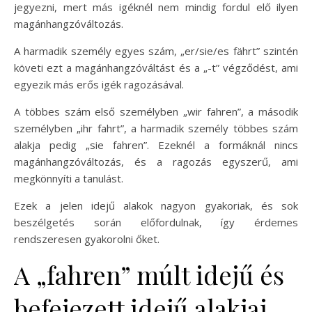
jegyezni, mert más igéknél nem mindig fordul elő ilyen
magánhangzóváltozás.
A harmadik személy egyes szám, „er/sie/es fährt” szintén
követi ezt a magánhangzóváltást és a „-t” végződést, ami
egyezik más erős igék ragozásával.
A többes szám első személyben „wir fahren”, a második
személyben „ihr fahrt”, a harmadik személy többes szám
alakja pedig „sie fahren”. Ezeknél a formáknál nincs
magánhangzóváltozás, és a ragozás egyszerű, ami
megkönnyíti a tanulást.
Ezek a jelen idejű alakok nagyon gyakoriak, és sok
beszélgetés során előfordulnak, így érdemes
rendszeresen gyakorolni őket.
A „fahren” múlt idejű és
befejezett idejű alakjai