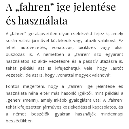
A „fahren” ige jelentése
és használata
A „fahren” ige alapvetően olyan cselekvést fejez ki, amely
során valaki járművel közlekedik vagy utazik valahová. Ez
lehet autóvezetés, vonatozás, biciklizés vagy akár
buszozás is. A németben a „fahren” szó egyaránt
használatos az aktív vezetésre és a passzív utazásra is,
tehát például azt is kifejezhetjük vele, hogy „autót
vezetek”, de azt is, hogy „vonattal megyek valahová”.
Fontos megérteni, hogy a „fahren” ige jelentése és
használata néha eltér más hasonló igéktől, mint például a
„gehen” (menni), amely inkább gyaloglásra utal. A „fahren”
tehát kifejezetten járműves közlekedéssel kapcsolatos, és
a német beszélők gyakran használják mindennapi
beszédükben.