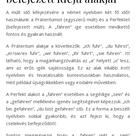
A múlt idő kifejezésére a német nyelvben két fő időt
használunk: a Präteritumot (egyszerű múlt) és a Perfektet
(befejezett múlt). A „fahren” ige esetében mindkettő
fontos és gyakran használt.
A Präteritum alakjai a következők: „ich fuhr”, „du fuhrst”,
„er/sie/es fuhr”, „wir fuhren”, „ihr fuhrt”, „sie fuhren”. Itt
látható, hogy a magánhangzóváltás az „a” helyett „u” lesz,
ami az erős igék sajátossága. Ez az alak inkább írott
nyelvben és hivatalosabb kontextusokban használatos,
mint például újságcikkekben vagy irodalmi művekben.
A Perfekt alakot a „fahren” esetében a segédige „sein” és
a „gefahren” melléknévi igenév segítségével képezzük: „ich
bin gefahren”, „du bist gefahren” stb. Ez a forma a beszélt
nyelvben sokkal gyakoribb, és azt fejezi ki, hogy a
cselekvés befejeződött.
Fontos megjegyezni, hogy a „fahren” igét a „sein”