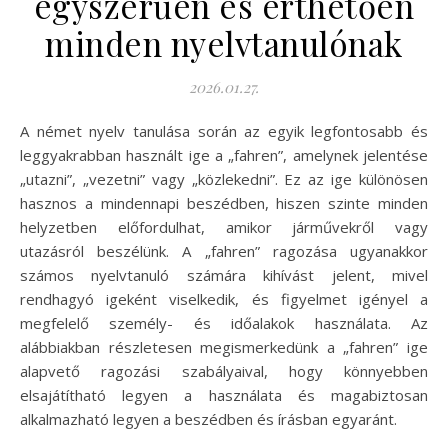
egyszerűen és érthetően
minden nyelvtanulónak
2026.01.27.
A német nyelv tanulása során az egyik legfontosabb és
leggyakrabban használt ige a „fahren”, amelynek jelentése
„utazni”, „vezetni” vagy „közlekedni”. Ez az ige különösen
hasznos a mindennapi beszédben, hiszen szinte minden
helyzetben előfordulhat, amikor járművekről vagy
utazásról beszélünk. A „fahren” ragozása ugyanakkor
számos nyelvtanuló számára kihívást jelent, mivel
rendhagyó igeként viselkedik, és figyelmet igényel a
megfelelő személy- és időalakok használata. Az
alábbiakban részletesen megismerkedünk a „fahren” ige
alapvető ragozási szabályaival, hogy könnyebben
elsajátítható legyen a használata és magabiztosan
alkalmazható legyen a beszédben és írásban egyaránt.