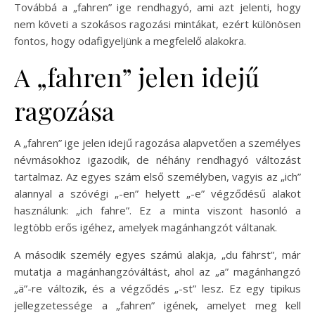
Továbbá a „fahren” ige rendhagyó, ami azt jelenti, hogy
nem követi a szokásos ragozási mintákat, ezért különösen
fontos, hogy odafigyeljünk a megfelelő alakokra.
A „fahren” jelen idejű
ragozása
A „fahren” ige jelen idejű ragozása alapvetően a személyes
névmásokhoz igazodik, de néhány rendhagyó változást
tartalmaz. Az egyes szám első személyben, vagyis az „ich”
alannyal a szóvégi „-en” helyett „-e” végződésű alakot
használunk: „ich fahre”. Ez a minta viszont hasonló a
legtöbb erős igéhez, amelyek magánhangzót váltanak.
A második személy egyes számú alakja, „du fährst”, már
mutatja a magánhangzóváltást, ahol az „a” magánhangzó
„ä”-re változik, és a végződés „-st” lesz. Ez egy tipikus
jellegzetessége a „fahren” igének, amelyet meg kell