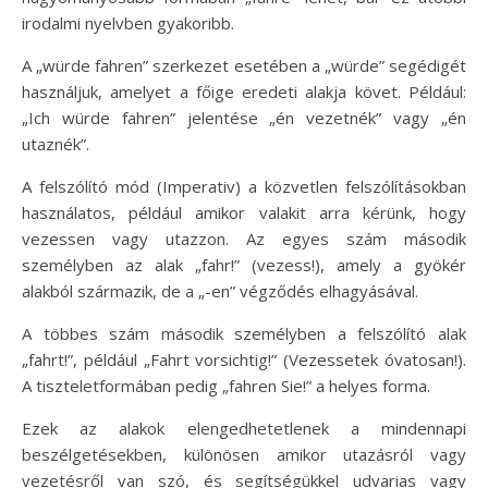
irodalmi nyelvben gyakoribb.
A „würde fahren” szerkezet esetében a „würde” segédigét
használjuk, amelyet a főige eredeti alakja követ. Például:
„Ich würde fahren” jelentése „én vezetnék” vagy „én
utaznék”.
A felszólító mód (Imperativ) a közvetlen felszólításokban
használatos, például amikor valakit arra kérünk, hogy
vezessen vagy utazzon. Az egyes szám második
személyben az alak „fahr!” (vezess!), amely a gyökér
alakból származik, de a „-en” végződés elhagyásával.
A többes szám második személyben a felszólító alak
„fahrt!”, például „Fahrt vorsichtig!” (Vezessetek óvatosan!).
A tiszteletformában pedig „fahren Sie!” a helyes forma.
Ezek az alakok elengedhetetlenek a mindennapi
beszélgetésekben, különösen amikor utazásról vagy
vezetésről van szó, és segítségükkel udvarias vagy