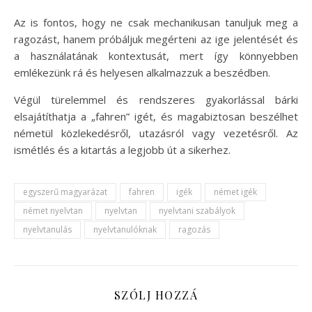
Az is fontos, hogy ne csak mechanikusan tanuljuk meg a
ragozást, hanem próbáljuk megérteni az ige jelentését és
a használatának kontextusát, mert így könnyebben
emlékezünk rá és helyesen alkalmazzuk a beszédben.
Végül türelemmel és rendszeres gyakorlással bárki
elsajátíthatja a „fahren” igét, és magabiztosan beszélhet
németül közlekedésről, utazásról vagy vezetésről. Az
ismétlés és a kitartás a legjobb út a sikerhez.
egyszerű magyarázat
fahren
igék
német igék
német nyelvtan
nyelvtan
nyelvtani szabályok
nyelvtanulás
nyelvtanulóknak
ragozás
SZÓLJ HOZZÁ