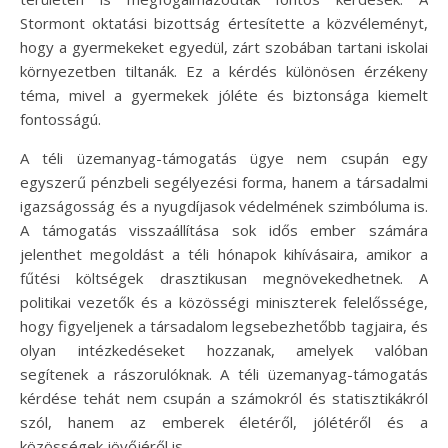
Stormont oktatási bizottság értesítette a közvéleményt,
hogy a gyermekeket egyedül, zárt szobában tartani iskolai
környezetben tiltanák. Ez a kérdés különösen érzékeny
téma, mivel a gyermekek jóléte és biztonsága kiemelt
fontosságú.
A téli üzemanyag-támogatás ügye nem csupán egy
egyszerű pénzbeli segélyezési forma, hanem a társadalmi
igazságosság és a nyugdíjasok védelmének szimbóluma is.
A támogatás visszaállítása sok idős ember számára
jelenthet megoldást a téli hónapok kihívásaira, amikor a
fűtési költségek drasztikusan megnövekedhetnek. A
politikai vezetők és a közösségi miniszterek felelőssége,
hogy figyeljenek a társadalom legsebezhetőbb tagjaira, és
olyan intézkedéseket hozzanak, amelyek valóban
segítenek a rászorulóknak. A téli üzemanyag-támogatás
kérdése tehát nem csupán a számokról és statisztikákról
szól, hanem az emberek életéről, jólétéről és a
közösségek jövőjéről is.