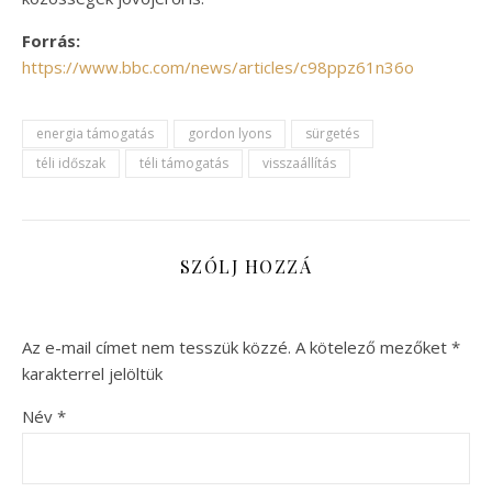
Forrás:
https://www.bbc.com/news/articles/c98ppz61n36o
energia támogatás
gordon lyons
sürgetés
téli időszak
téli támogatás
visszaállítás
SZÓLJ HOZZÁ
Az e-mail címet nem tesszük közzé.
A kötelező mezőket
*
karakterrel jelöltük
Név
*