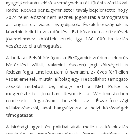
nyugdíjkorhatárt elérő személynek a téli fűtési számláikkal.
Rachel Reeves pénzügyminiszter tavaly bejelentette, hogy
2024 telén először nem lesznek jogosultak a támogatásra
az angliai és walesi nyugdíjasok. Észak-Írországnak is
követnie kellett ezt a döntést. Ezt követően a kifizetések
jövedelemhez kötöttek lettek, így 180 000 háztartás
veszítette el a támogatást.
A belfasti Felsőbíróságon a Belügyminisztérium jelentős
kártérítést vállalt, valamint ésszerű jogi költségeit is
fedezni fogja. Emellett Liam Ó hAnnaidh, 27 éves férfi ellen
vádat emeltek, miután állítólag egy Hezbollahot támogató
zászlót mutatott be, ahogy azt a Met Police is
megerősítette. Jonathan Reynolds a Westminsterben
rendezett fogadáson beszélt az Észak-Írországi
vállalkozásokról, ahol hangsúlyozta a helyi közösségek
támogatását.
A bírósági ügyek és politikai viták mellett a közoktatás
területén is megfogalmazódtak fontos kérdések. A