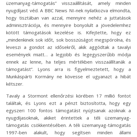
üzemanyag-támogatás” visszaállítását, amely minden
nyugdíjast véd. A BBC News NI-nek nyilatkozva elmondta,
hogy tisztában van azzal, mennyire nehéz a juttatások
adminisztrációja, és mennyire bonyolult a jövedelemhez
kötött támogatások kezelése is. Kifejtette, hogy ez
„mindenkinek sok időt, sok bosszúságot megspórolna, és
leveszi a gondot az idősekről, akik aggódtak a tavalyi
események miatt… a legjobb és legegyszerűbb módja
ennek az lenne, ha teljes mértékben visszaállítanák a
támogatást”. Lyons arra is figyelmeztetett, hogy a
Munkáspárti Kormány ne kövesse el ugyanazt a hibát
kétszer.
Tavaly a Stormont ellenőrzési körében 17 millió fontot
találtak, és Lyons ezt a pénzt biztosította, hogy egy
egyszeri 100 fontos támogatást nyújtsanak azoknak a
nyugdíjasoknak, akiket érintettek a téli üzemanyag-
támogatás csökkentésében. A téli üzemanyag-támogatás
1997-ben alakult, hogy segítsen minden állami