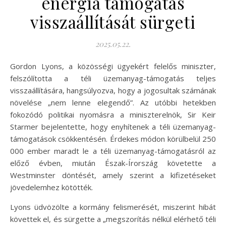
energia támogatás
visszaállítását sürgeti
2025.05.22.
Gordon Lyons, a közösségi ügyekért felelős miniszter,
felszólította a téli üzemanyag-támogatás teljes
visszaállítására, hangsúlyozva, hogy a jogosultak számának
növelése „nem lenne elegendő”. Az utóbbi hetekben
fokozódó politikai nyomásra a miniszterelnök, Sir Keir
Starmer bejelentette, hogy enyhítenek a téli üzemanyag-
támogatások csökkentésén. Érdekes módon körülbelül 250
000 ember maradt le a téli üzemanyag-támogatásról az
előző évben, miután Észak-Írország követette a
Westminster döntését, amely szerint a kifizetéseket
jövedelemhez kötötték.
Lyons üdvözölte a kormány felismerését, miszerint hibát
követtek el, és sürgette a „megszorítás nélkül elérhető téli