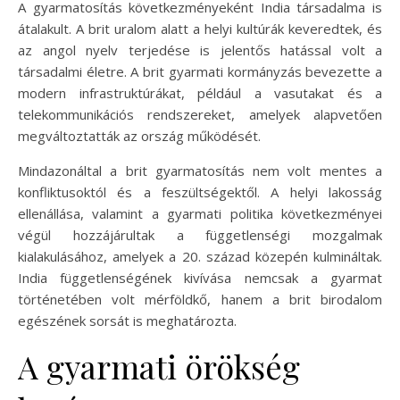
A gyarmatosítás következményeként India társadalma is
átalakult. A brit uralom alatt a helyi kultúrák keveredtek, és
az angol nyelv terjedése is jelentős hatással volt a
társadalmi életre. A brit gyarmati kormányzás bevezette a
modern infrastruktúrákat, például a vasutakat és a
telekommunikációs rendszereket, amelyek alapvetően
megváltoztatták az ország működését.
Mindazonáltal a brit gyarmatosítás nem volt mentes a
konfliktusoktól és a feszültségektől. A helyi lakosság
ellenállása, valamint a gyarmati politika következményei
végül hozzájárultak a függetlenségi mozgalmak
kialakulásához, amelyek a 20. század közepén kulmináltak.
India függetlenségének kivívása nemcsak a gyarmat
történetében volt mérföldkő, hanem a brit birodalom
egészének sorsát is meghatározta.
A gyarmati örökség