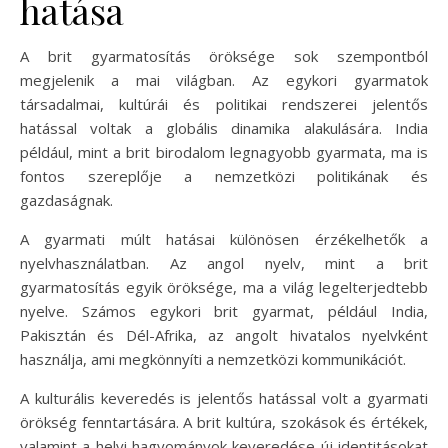
hatása
A brit gyarmatosítás öröksége sok szempontból
megjelenik a mai világban. Az egykori gyarmatok
társadalmai, kultúrái és politikai rendszerei jelentős
hatással voltak a globális dinamika alakulására. India
például, mint a brit birodalom legnagyobb gyarmata, ma is
fontos szereplője a nemzetközi politikának és
gazdaságnak.
A gyarmati múlt hatásai különösen érzékelhetők a
nyelvhasználatban. Az angol nyelv, mint a brit
gyarmatosítás egyik öröksége, ma a világ legelterjedtebb
nyelve. Számos egykori brit gyarmat, például India,
Pakisztán és Dél-Afrika, az angolt hivatalos nyelvként
használja, ami megkönnyíti a nemzetközi kommunikációt.
A kulturális keveredés is jelentős hatással volt a gyarmati
örökség fenntartására. A brit kultúra, szokások és értékek,
valamint a helyi hagyományok keveredése új identitásokat