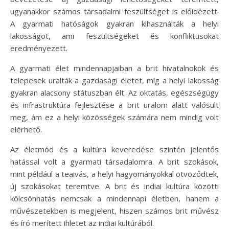
ugyanakkor számos társadalmi feszültséget is előidézett.
A gyarmati hatóságok gyakran kihasználták a helyi
lakosságot, ami feszültségeket és konfliktusokat
eredményezett.
A gyarmati élet mindennapjaiban a brit hivatalnokok és
telepesek uralták a gazdasági életet, míg a helyi lakosság
gyakran alacsony státuszban élt. Az oktatás, egészségügy
és infrastruktúra fejlesztése a brit uralom alatt valósult
meg, ám ez a helyi közösségek számára nem mindig volt
elérhető.
Az életmód és a kultúra keveredése szintén jelentős
hatással volt a gyarmati társadalomra. A brit szokások,
mint például a teaivás, a helyi hagyományokkal ötvöződtek,
új szokásokat teremtve. A brit és indiai kultúra közötti
kölcsönhatás nemcsak a mindennapi életben, hanem a
művészetekben is megjelent, hiszen számos brit művész
és író merített ihletet az indiai kultúrából.