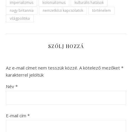
imperializmus
kolonializmus
kulturális hatások
nagy britannia
nemzetközi kapcsolatok
történelem
világpolitika
SZÓLJ HOZZÁ
Az e-mail címet nem tesszük közzé.
A kötelező mezőket
*
karakterrel jelöltük
Név
*
E-mail cím
*