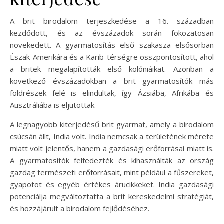
A brit birodalom terjeszkedése a 16. században
kezdődött, és az évszázadok során fokozatosan
növekedett. A gyarmatosítás első szakasza elsősorban
Észak-Amerikára és a Karib-térségre összpontosított, ahol
a britek megalapították első kolóniáikat. Azonban a
következő évszázadokban a brit gyarmatosítók más
földrészek felé is elindultak, így Ázsiába, Afrikába és
Ausztráliába is eljutottak.
A legnagyobb kiterjedésű brit gyarmat, amely a birodalom
csúcsán állt, India volt. India nemcsak a területének mérete
miatt volt jelentős, hanem a gazdasági erőforrásai miatt is.
A gyarmatosítók felfedezték és kihasználták az ország
gazdag természeti erőforrásait, mint például a fűszereket,
gyapotot és egyéb értékes árucikkeket. India gazdasági
potenciálja megváltoztatta a brit kereskedelmi stratégiát,
és hozzájárult a birodalom fejlődéséhez.