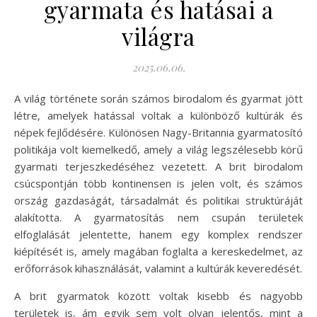
gyarmata és hatásai a
világra
2025.06.06.
A világ története során számos birodalom és gyarmat jött
létre, amelyek hatással voltak a különböző kultúrák és
népek fejlődésére. Különösen Nagy-Britannia gyarmatosító
politikája volt kiemelkedő, amely a világ legszélesebb körű
gyarmati terjeszkedéséhez vezetett. A brit birodalom
csúcspontján több kontinensen is jelen volt, és számos
ország gazdaságát, társadalmát és politikai struktúráját
alakította. A gyarmatosítás nem csupán területek
elfoglalását jelentette, hanem egy komplex rendszer
kiépítését is, amely magában foglalta a kereskedelmet, az
erőforrások kihasználását, valamint a kultúrák keveredését.
A brit gyarmatok között voltak kisebb és nagyobb
területek is, ám egyik sem volt olyan jelentős, mint a