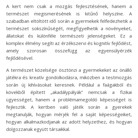
A kert nem csak a mozgás fejlesztésének, hanem a
természet megismerésének is kitűnő helyszíne. A
szabadban eltöltött idő során a gyermekek felfedezhetik a
természet sokszínűségét, megfigyelhetik a növényeket,
állatokat és különféle természeti jelenségeket. Ez a
komplex élmény segíti az érzékszervi és kognitív fejlődést,
amely szorosan összefügg az egyensúlyérzék
fejlődésével.
A természet közelsége ösztönzi a gyermekeket az önálló
játékra és kreatív gondolkodásra, miközben a testmozgás
során új kihívásokat keresnek. Például a faágakból és
kövekből épített „akadálypályák” nemcsak a fizikai
ügyességet, hanem a problémamegoldó képességet is
fejlesztik. A kertben való játék során a gyerekek
megtanulják, hogyan mérjék fel a saját képességeiket,
hogyan alkalmazkodjanak az adott helyzethez, és hogyan
dolgozzanak együtt társaikkal.