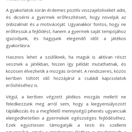
A gyakorlatok során érdemes pozitív visszajelzéseket adni,
és dicsérni a gyermek erőfeszítéseit, hogy növeljük az
önbizalmát és a motivációját. Ugyanakkor fontos, hogy ne
erőltessük a fejlődést, hanem a gyermek saját tempójához
igazodjunk, és hagyjunk elegendő időt a játékos
gyakorlásra.
Hasznos lehet a szülőknek, ha maguk is aktívan részt
vesznek a játékban, hiszen így példát mutathatnak, és
közösen élvezhetik a mozgás örömét. A rendszeres, közös
kertben töltött idő hozzájárul a családi kapcsolatok
erősítéséhez is.
Végül, a kertben végzett játékos mozgás mellett ne
feledkezzünk meg arról sem, hogy a kiegyensúlyozott
táplálkozás és a megfelelő mennyiségű pihenés ugyancsak
elengedhetetlen a gyermekek egészséges fejlődéséhez.
Ezek együttesen támogatják a testi és szellemi