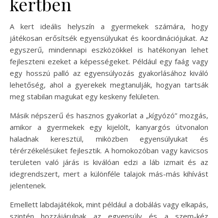
kertben
A kert ideális helyszín a gyermekek számára, hogy
játékosan erősítsék egyensúlyukat és koordinációjukat. Az
egyszerű, mindennapi eszközökkel is hatékonyan lehet
fejleszteni ezeket a képességeket. Például egy faág vagy
egy hosszú palló az egyensúlyozás gyakorlásához kiváló
lehetőség, ahol a gyerekek megtanulják, hogyan tartsák
meg stabilan magukat egy keskeny felületen.
Másik népszerű és hasznos gyakorlat a „kígyózó” mozgás,
amikor a gyermekek egy kijelölt, kanyargós útvonalon
haladnak keresztül, miközben egyensúlyukat és
térérzékelésüket fejlesztik. A homokozóban vagy kavicsos
területen való járás is kiválóan edzi a láb izmait és az
idegrendszert, mert a különféle talajok más-más kihívást
jelentenek.
Emellett labdajátékok, mint például a dobálás vagy elkapás,
szintén hozzájárulnak az egyensúly és a szem-kéz