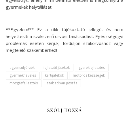
egyensúlyt, amely a mindennapi életben is megkönnyíti a
gyermekek helytállását.
—
**Figyelem!** Ez a cikk tájékoztató jellegű, és nem
helyettesíti a szakszerű orvosi tanácsadást. Egészségügyi
problémák esetén kérjük, forduljon szakorvoshoz vagy
megfelelő szakemberhez!
egyensúlyérzék
fejlesztő játékok
gyerekfejlesztés
gyermeknevelés
kertijátékok
motoros készségek
mozgásfejlesztés
szabadban játszás
SZÓLJ HOZZÁ