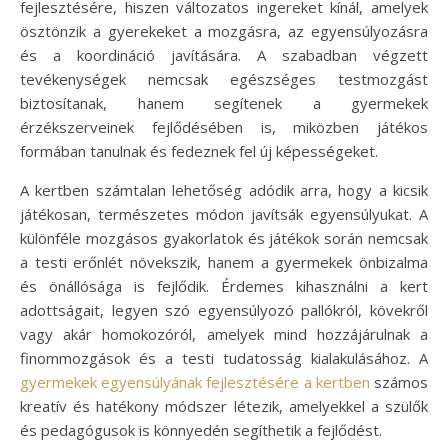
fejlesztésére, hiszen változatos ingereket kínál, amelyek
ösztönzik a gyerekeket a mozgásra, az egyensúlyozásra
és a koordináció javítására. A szabadban végzett
tevékenységek nemcsak egészséges testmozgást
biztosítanak, hanem segítenek a gyermekek
érzékszerveinek fejlődésében is, miközben játékos
formában tanulnak és fedeznek fel új képességeket.
A kertben számtalan lehetőség adódik arra, hogy a kicsik
játékosan, természetes módon javítsák egyensúlyukat. A
különféle mozgásos gyakorlatok és játékok során nemcsak
a testi erőnlét növekszik, hanem a gyermekek önbizalma
és önállósága is fejlődik. Érdemes kihasználni a kert
adottságait, legyen szó egyensúlyozó pallókról, kövekről
vagy akár homokozóról, amelyek mind hozzájárulnak a
finommozgások és a testi tudatosság kialakulásához. A
gyermekek egyensúlyának fejlesztésére a kertben
számos
kreatív és hatékony módszer létezik, amelyekkel a szülők
és pedagógusok is könnyedén segíthetik a fejlődést.