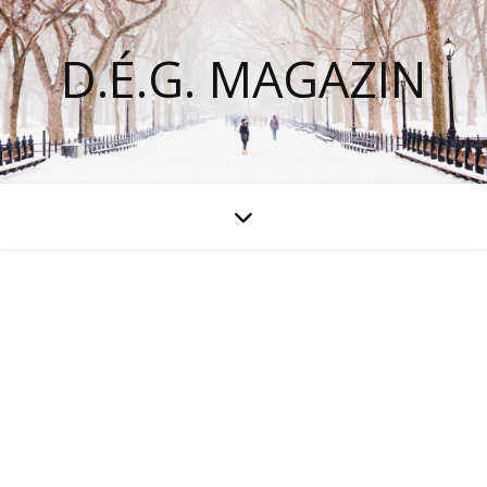
D.É.G. MAGAZIN