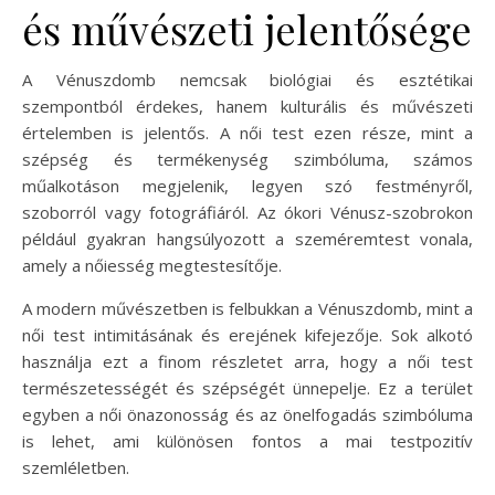
és művészeti jelentősége
A Vénuszdomb nemcsak biológiai és esztétikai
szempontból érdekes, hanem kulturális és művészeti
értelemben is jelentős. A női test ezen része, mint a
szépség és termékenység szimbóluma, számos
műalkotáson megjelenik, legyen szó festményről,
szoborról vagy fotográfiáról. Az ókori Vénusz-szobrokon
például gyakran hangsúlyozott a szeméremtest vonala,
amely a nőiesség megtestesítője.
A modern művészetben is felbukkan a Vénuszdomb, mint a
női test intimitásának és erejének kifejezője. Sok alkotó
használja ezt a finom részletet arra, hogy a női test
természetességét és szépségét ünnepelje. Ez a terület
egyben a női önazonosság és az önelfogadás szimbóluma
is lehet, ami különösen fontos a mai testpozitív
szemléletben.