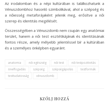
Az irodalomban és a népi kultúrában is találkozhatunk a
Vénuszdombhoz hasonló szimbolikával, ahol a szépség és
a nőiesség metaforájaként jelenik meg, erősítve a női
szerep és identitás megélését.
Összességében a Vénuszdomb nem csupán egy anatómiai
terület, hanem a női test esztétikájának és identitásának
fontos része, amely mélyebb jelentéssel bír a kultúrában
és a személyes önképben egyaránt.
anatomia
női egészség
női test
női testpozitivitás
önelfogadás
szépség
szépségápolás
testformák
testtudatosság
vénuszdomb
SZÓLJ HOZZÁ