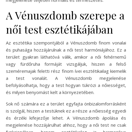
megjelenése teljesen normális és természetes.
A Vénuszdomb szerepe a
női test esztétikájában
Az esztétika szempontjából a Vénuszdomb finom vonalai
és puhasága hozzájárulnak a női test harmóniájához. Ez a
terület gyakran láthatóvá válik, amikor a női fehérnemű
vagy fürdőruha formáját vizsgáljuk, hiszen a felső
szeméremajak feletti rész finom ívei esztétikailag kiemelik
a test vonalát. A Vénuszdomb megjelenése
befolyásolhatja, hogy a test hogyan tükrözi a nőiességet,
és milyen benyomást kelt a környezetében.
Sok nő számára ez a terület egyfajta önbizalomforrásként
is szolgál, hiszen a testüknek ez a része a nőiesség egyedi
és érzéki kifejezője lehet. A Vénuszdomb ápolása és
megjelenése hozzájárulhat ahhoz, hogy a női test ne csak