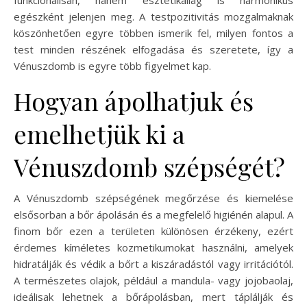
funkcionálisan, hanem esztétikailag is harmonikus
egészként jelenjen meg. A testpozitivitás mozgalmaknak
köszönhetően egyre többen ismerik fel, milyen fontos a
test minden részének elfogadása és szeretete, így a
Vénuszdomb is egyre több figyelmet kap.
Hogyan ápolhatjuk és
emelhetjük ki a
Vénuszdomb szépségét?
A Vénuszdomb szépségének megőrzése és kiemelése
elsősorban a bőr ápolásán és a megfelelő higiénén alapul. A
finom bőr ezen a területen különösen érzékeny, ezért
érdemes kíméletes kozmetikumokat használni, amelyek
hidratálják és védik a bőrt a kiszáradástól vagy irritációtól.
A természetes olajok, például a mandula- vagy jojobaolaj,
ideálisak lehetnek a bőrápolásban, mert táplálják és