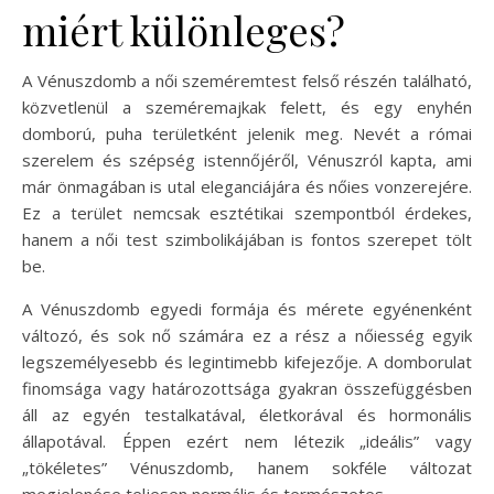
miért különleges?
A Vénuszdomb a női szeméremtest felső részén található,
közvetlenül a szeméremajkak felett, és egy enyhén
domború, puha területként jelenik meg. Nevét a római
szerelem és szépség istennőjéről, Vénuszról kapta, ami
már önmagában is utal eleganciájára és nőies vonzerejére.
Ez a terület nemcsak esztétikai szempontból érdekes,
hanem a női test szimbolikájában is fontos szerepet tölt
be.
A Vénuszdomb egyedi formája és mérete egyénenként
változó, és sok nő számára ez a rész a nőiesség egyik
legszemélyesebb és legintimebb kifejezője. A domborulat
finomsága vagy határozottsága gyakran összefüggésben
áll az egyén testalkatával, életkorával és hormonális
állapotával. Éppen ezért nem létezik „ideális” vagy
„tökéletes” Vénuszdomb, hanem sokféle változat