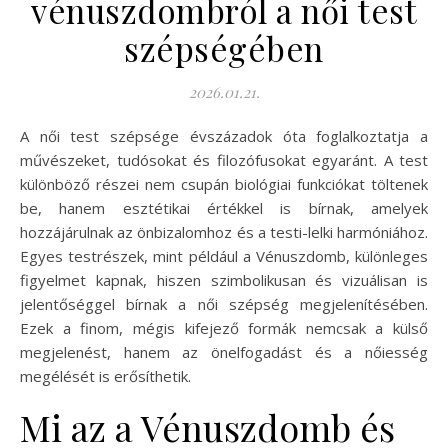
vénuszdombról a női test
szépségében
2026.01.21.
A női test szépsége évszázadok óta foglalkoztatja a
művészeket, tudósokat és filozófusokat egyaránt. A test
különböző részei nem csupán biológiai funkciókat töltenek
be, hanem esztétikai értékkel is bírnak, amelyek
hozzájárulnak az önbizalomhoz és a testi-lelki harmóniához.
Egyes testrészek, mint például a Vénuszdomb, különleges
figyelmet kapnak, hiszen szimbolikusan és vizuálisan is
jelentőséggel bírnak a női szépség megjelenítésében.
Ezek a finom, mégis kifejező formák nemcsak a külső
megjelenést, hanem az önelfogadást és a nőiesség
megélését is erősíthetik.
Mi az a Vénuszdomb és