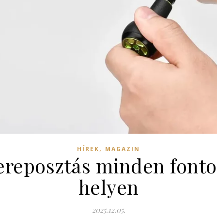
,
HÍREK
MAGAZIN
zereposztás minden fonto
helyen
2025.12.05.