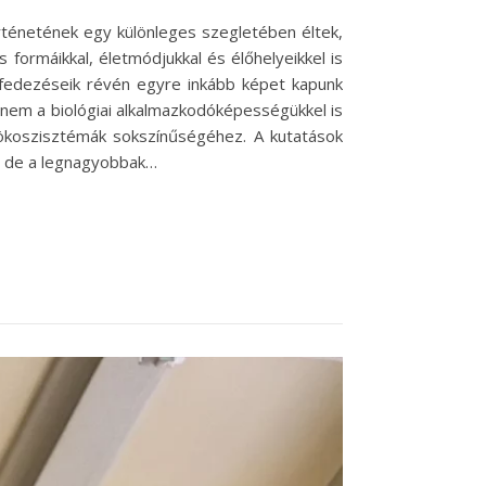
örténetének egy különleges szegletében éltek,
formáikkal, életmódjukkal és élőhelyeikkel is
elfedezéseik révén egyre inkább képet kapunk
anem a biológiai alkalmazkodóképességükkel is
i ökoszisztémák sokszínűségéhez. A kutatások
l, de a legnagyobbak…