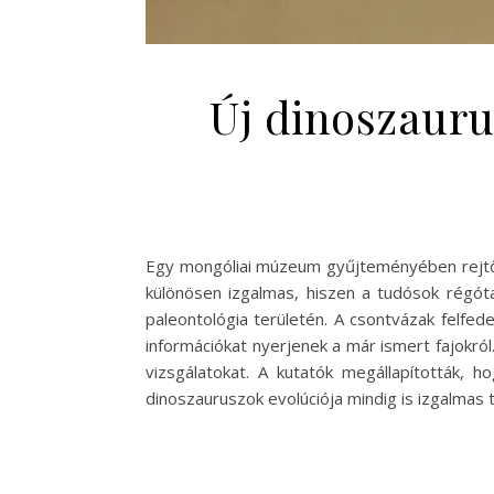
Új dinoszaurus
Egy mongóliai múzeum gyűjteményében rejtőz
különösen izgalmas, hiszen a tudósok régóta
paleontológia területén. A csontvázak felfe
információkat nyerjenek a már ismert fajokról
vizsgálatokat. A kutatók megállapították, h
dinoszauruszok evolúciója mindig is izgalmas