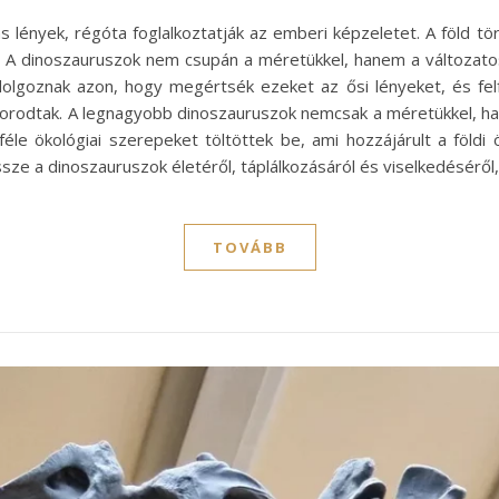
 lények, régóta foglalkoztatják az emberi képzeletet. A föld t
. A dinoszauruszok nem csupán a méretükkel, hanem a változatos 
 dolgoznak azon, hogy megértsék ezeket az ősi lényeket, és f
aporodtak. A legnagyobb dinoszauruszok nemcsak a méretükkel, h
féle ökológiai szerepeket töltöttek be, ami hozzájárult a föld
sze a dinoszauruszok életéről, táplálkozásáról és viselkedésérő
TOVÁBB