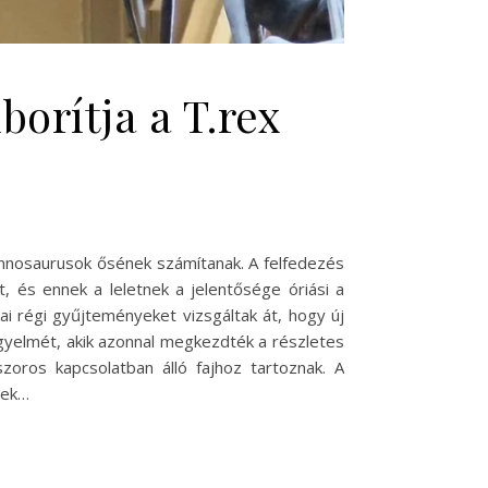
borítja a T.rex
nnosaurusok ősének számítanak. A felfedezés
, és ennek a leletnek a jelentősége óriási a
i régi gyűjteményeket vizsgáltak át, hogy új
figyelmét, akik azonnal megkezdték a részletes
szoros kapcsolatban álló fajhoz tartoznak. A
nek…