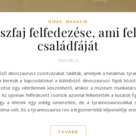
,
HÍREK
MAGAZIN
zfaj felfedezése, ami fel
családfáját
2025.06.13.
ő dinoszaurusz csontvázakat találtak, amelyek a hatalmas tyra
 keresik a kapcsolatokat a különböző dinoszaurusz fajok között
dezése egy véletlennek köszönhető, amikor a múzeum munkatársa
. Az újonnan felfedezett csontok azonnal felkeltették a kutatók 
ogy a leletek egy eddig ismeretlen, de a tyrannosaurusokkal 
 téma volt, és a tyrannosaurus rex a legismertebb képviselője en
TOVÁBB