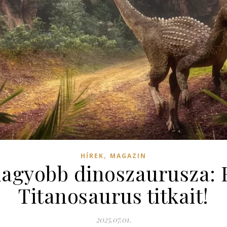
,
HÍREK
MAGAZIN
nagyobb dinoszaurusza: 
Titanosaurus titkait!
2025.07.01.