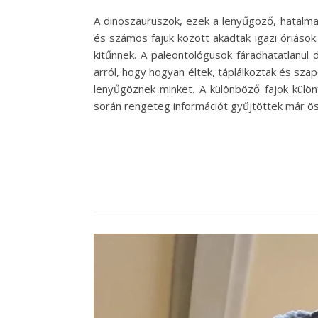
A dinoszauruszok, ezek a lenyűgöző, hatalmas
és számos fajuk között akadtak igazi óriások
kitűnnek. A paleontológusok fáradhatatlanul
arról, hogy hogyan éltek, táplálkoztak és sz
lenyűgöznek minket. A különböző fajok külön
során rengeteg információt gyűjtöttek már ös