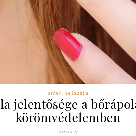
,
DIVAT
EGÉSZSÉG
la jelentősége a bőrápo
körömvédelemben
2025.01.27.