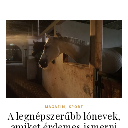
,
MAGAZIN
SPORT
A legnépszerűbb lónevek,
amiket érdemes ismerni