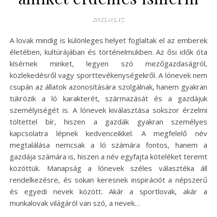
2025.03.17.
A lovak mindig is különleges helyet foglaltak el az emberek
életében, kultúrájában és történelmükben. Az ősi idők óta
kísérnek minket, legyen szó mezőgazdaságról,
közlekedésről vagy sporttevékenységekről. A lónevek nem
csupán az állatok azonosítására szolgálnak, hanem gyakran
tükrözik a ló karakterét, származását és a gazdájuk
személyiségét is. A lónevek kiválasztása sokszor érzelmi
töltettel bír, hiszen a gazdák gyakran személyes
kapcsolatra lépnek kedvenceikkel. A megfelelő név
megtalálása nemcsak a ló számára fontos, hanem a
gazdája számára is, hiszen a név egyfajta köteléket teremt
közöttük. Manapság a lónevek széles választéka áll
rendelkezésre, és sokan keresnek inspirációt a népszerű
és egyedi nevek között. Akár a sportlovak, akár a
munkalovak világáról van szó, a nevek…