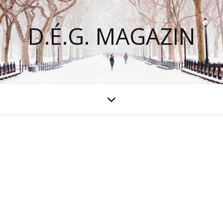
D.É.G. MAGAZIN