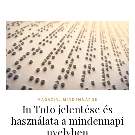
,
MAGAZIN
MINDENNAPOK
In Toto jelentése és
használata a mindennapi
nyelvben