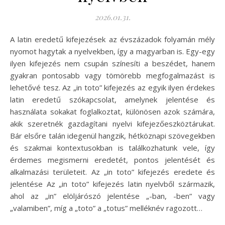
2026.01.31.
A latin eredetű kifejezések az évszázadok folyamán mély
nyomot hagytak a nyelvekben, így a magyarban is. Egy-egy
ilyen kifejezés nem csupán színesíti a beszédet, hanem
gyakran pontosabb vagy tömörebb megfogalmazást is
lehetővé tesz. Az „in toto” kifejezés az egyik ilyen érdekes
latin eredetű szókapcsolat, amelynek jelentése és
használata sokakat foglalkoztat, különösen azok számára,
akik szeretnék gazdagítani nyelvi kifejezőeszköztárukat.
Bár elsőre talán idegenül hangzik, hétköznapi szövegekben
és szakmai kontextusokban is találkozhatunk vele, így
érdemes megismerni eredetét, pontos jelentését és
alkalmazási területeit. Az „in toto” kifejezés eredete és
jelentése Az „in toto” kifejezés latin nyelvből származik,
ahol az „in” elöljárószó jelentése „-ban, -ben” vagy
„valamiben”, míg a „toto” a „totus” melléknév ragozott…