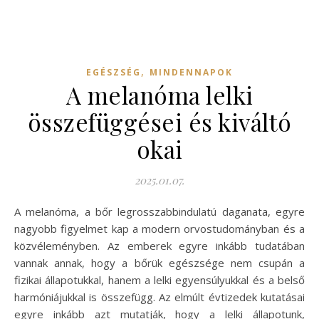
,
EGÉSZSÉG
MINDENNAPOK
A melanóma lelki
összefüggései és kiváltó
okai
2025.01.07.
A melanóma, a bőr legrosszabbindulatú daganata, egyre
nagyobb figyelmet kap a modern orvostudományban és a
közvéleményben. Az emberek egyre inkább tudatában
vannak annak, hogy a bőrük egészsége nem csupán a
fizikai állapotukkal, hanem a lelki egyensúlyukkal és a belső
harmóniájukkal is összefügg. Az elmúlt évtizedek kutatásai
egyre inkább azt mutatják, hogy a lelki állapotunk,