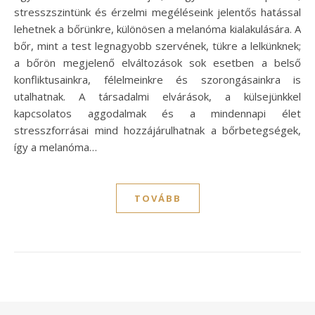
stresszszintünk és érzelmi megéléseink jelentős hatással
lehetnek a bőrünkre, különösen a melanóma kialakulására. A
bőr, mint a test legnagyobb szervének, tükre a lelkünknek;
a bőrön megjelenő elváltozások sok esetben a belső
konfliktusainkra, félelmeinkre és szorongásainkra is
utalhatnak. A társadalmi elvárások, a külsejünkkel
kapcsolatos aggodalmak és a mindennapi élet
stresszforrásai mind hozzájárulhatnak a bőrbetegségek,
így a melanóma…
TOVÁBB