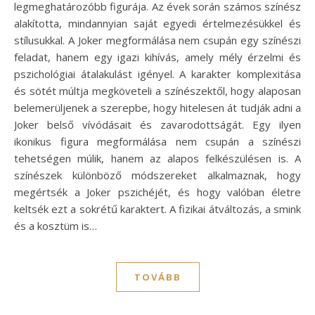
legmeghatározóbb figurája. Az évek során számos színész
alakította, mindannyian saját egyedi értelmezésükkel és
stílusukkal. A Joker megformálása nem csupán egy színészi
feladat, hanem egy igazi kihívás, amely mély érzelmi és
pszichológiai átalakulást igényel. A karakter komplexitása
és sötét múltja megköveteli a színészektől, hogy alaposan
belemerüljenek a szerepbe, hogy hitelesen át tudják adni a
Joker belső vívódásait és zavarodottságát. Egy ilyen
ikonikus figura megformálása nem csupán a színészi
tehetségen múlik, hanem az alapos felkészülésen is. A
színészek különböző módszereket alkalmaznak, hogy
megértsék a Joker pszichéjét, és hogy valóban életre
keltsék ezt a sokrétű karaktert. A fizikai átváltozás, a smink
és a kosztüm is…
TOVÁBB