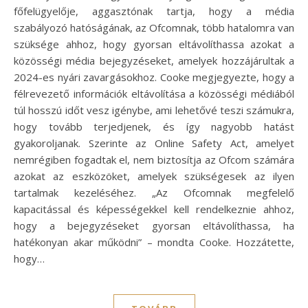
főfelügyelője, aggasztónak tartja, hogy a média
szabályozó hatóságának, az Ofcomnak, több hatalomra van
szüksége ahhoz, hogy gyorsan eltávolíthassa azokat a
közösségi média bejegyzéseket, amelyek hozzájárultak a
2024-es nyári zavargásokhoz. Cooke megjegyezte, hogy a
félrevezető információk eltávolítása a közösségi médiából
túl hosszú időt vesz igénybe, ami lehetővé teszi számukra,
hogy tovább terjedjenek, és így nagyobb hatást
gyakoroljanak. Szerinte az Online Safety Act, amelyet
nemrégiben fogadtak el, nem biztosítja az Ofcom számára
azokat az eszközöket, amelyek szükségesek az ilyen
tartalmak kezeléséhez. „Az Ofcomnak megfelelő
kapacitással és képességekkel kell rendelkeznie ahhoz,
hogy a bejegyzéseket gyorsan eltávolíthassa, ha
hatékonyan akar működni” – mondta Cooke. Hozzátette,
hogy…