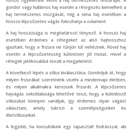
göndör vagy hullámos haj esetén a rétegezés kiemelheti a
haj természetes mozgását, míg a sima haj esetében a
hosszú lépcsőzetes vágás fokozhatja a volument.
A haj hosszúsága is meghatározó tényező. A hosszú haj
esetében érdemes a rétegeket az alsó hajhosszhoz
igazítani, hogy a frizura ne tűnjön túl nehéznek. Rövid haj
esetén a lépcsőzetesség különösen jól mutat, mivel a
rétegek játékosabbá teszik a megjelenést.
A következő lépés a stílus kiválasztása. Gondoljuk át, hogy
milyen frizurákat szeretnénk viselni a mindennapi életben,
és milyen alkalmakra keresünk frizurát. A lépcsőzetes
hajvágás sokoldalúsága lehetővé teszi, hogy a különböző
stílusokat könnyen variáljuk, így érdemes olyan vágást
választani, amely tükrözi a személyiségünket és
életstílusunkat.
A legjobb, ha konzultálunk egy tapasztalt fodrásszal, aki