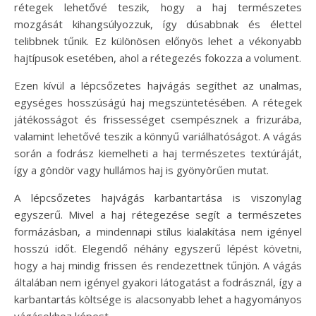
rétegek lehetővé teszik, hogy a haj természetes
mozgását kihangsúlyozzuk, így dúsabbnak és élettel
telibbnek tűnik. Ez különösen előnyös lehet a vékonyabb
hajtípusok esetében, ahol a rétegezés fokozza a volument.
Ezen kívül a lépcsőzetes hajvágás segíthet az unalmas,
egységes hosszúságú haj megszüntetésében. A rétegek
játékosságot és frissességet csempésznek a frizurába,
valamint lehetővé teszik a könnyű variálhatóságot. A vágás
során a fodrász kiemelheti a haj természetes textúráját,
így a göndör vagy hullámos haj is gyönyörűen mutat.
A lépcsőzetes hajvágás karbantartása is viszonylag
egyszerű. Mivel a haj rétegezése segít a természetes
formázásban, a mindennapi stílus kialakítása nem igényel
hosszú időt. Elegendő néhány egyszerű lépést követni,
hogy a haj mindig frissen és rendezettnek tűnjön. A vágás
általában nem igényel gyakori látogatást a fodrásznál, így a
karbantartás költsége is alacsonyabb lehet a hagyományos
vágásokhoz képest.