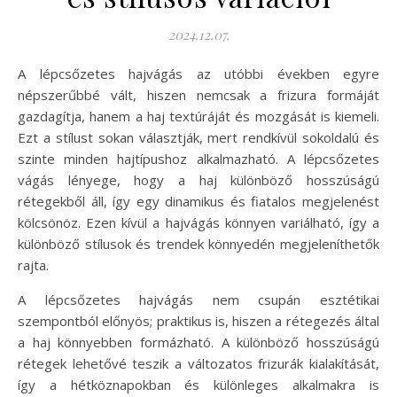
2024.12.07.
A lépcsőzetes hajvágás az utóbbi években egyre
népszerűbbé vált, hiszen nemcsak a frizura formáját
gazdagítja, hanem a haj textúráját és mozgását is kiemeli.
Ezt a stílust sokan választják, mert rendkívül sokoldalú és
szinte minden hajtípushoz alkalmazható. A lépcsőzetes
vágás lényege, hogy a haj különböző hosszúságú
rétegekből áll, így egy dinamikus és fiatalos megjelenést
kölcsönöz. Ezen kívül a hajvágás könnyen variálható, így a
különböző stílusok és trendek könnyedén megjeleníthetők
rajta.
A lépcsőzetes hajvágás nem csupán esztétikai
szempontból előnyös; praktikus is, hiszen a rétegezés által
a haj könnyebben formázható. A különböző hosszúságú
rétegek lehetővé teszik a változatos frizurák kialakítását,
így a hétköznapokban és különleges alkalmakra is