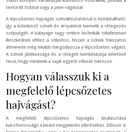
texturált bobbal vagy a pixie vágással.
A lépcsőzetes hajvágás színváltoztatással is kombinálható,
így a különböző színek és árnyalatok kiemelik a rétegezés
szépségét. A balayage vagy ombre technikák tökéletesen
illeszkednek ehhez a stílushoz, hiszen a színek fokozatos
átmenete még inkább hangsúlyozza a lépcsőzetes vágást.
A színek játékossága és a rétegek kombinációja lehetővé
teszi, hogy mindenki a saját egyedi stílusát tükrözze.
Hogyan válasszuk ki a
megfelelő lépcsőzetes
hajvágást?
A megfelelő lépcsőzetes hajvágás kiválasztása
kulcsfontosságú a kívánt megjelenés eléréséhez. Először is
fontos figyelembe venni a haj természetes textúráját. A