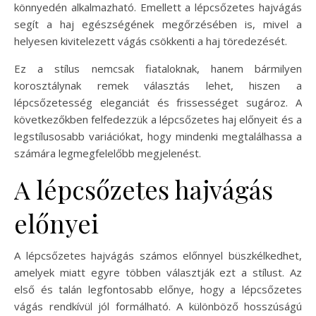
könnyedén alkalmazható. Emellett a lépcsőzetes hajvágás
segít a haj egészségének megőrzésében is, mivel a
helyesen kivitelezett vágás csökkenti a haj töredezését.
Ez a stílus nemcsak fiataloknak, hanem bármilyen
korosztálynak remek választás lehet, hiszen a
lépcsőzetesség eleganciát és frissességet sugároz. A
következőkben felfedezzük a lépcsőzetes haj előnyeit és a
legstílusosabb variációkat, hogy mindenki megtalálhassa a
számára legmegfelelőbb megjelenést.
A lépcsőzetes hajvágás
előnyei
A lépcsőzetes hajvágás számos előnnyel büszkélkedhet,
amelyek miatt egyre többen választják ezt a stílust. Az
első és talán legfontosabb előnye, hogy a lépcsőzetes
vágás rendkívül jól formálható. A különböző hosszúságú