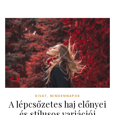
,
DIVAT
MINDENNAPOK
A lépcsőzetes haj előnyei
és stílusos variációi