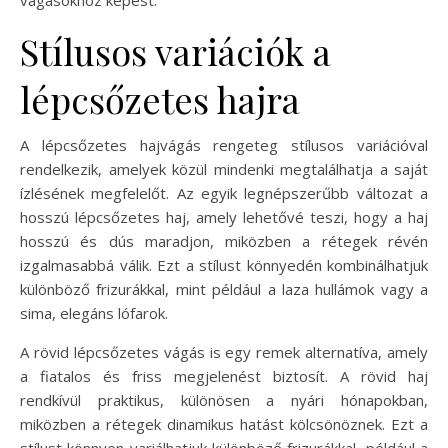
Stílusos variációk a
lépcsőzetes hajra
A lépcsőzetes hajvágás rengeteg stílusos variációval
rendelkezik, amelyek közül mindenki megtalálhatja a saját
ízlésének megfelelőt. Az egyik legnépszerűbb változat a
hosszú lépcsőzetes haj, amely lehetővé teszi, hogy a haj
hosszú és dús maradjon, miközben a rétegek révén
izgalmasabbá válik. Ezt a stílust könnyedén kombinálhatjuk
különböző frizurákkal, mint például a laza hullámok vagy a
sima, elegáns lófarok.
A rövid lépcsőzetes vágás is egy remek alternatíva, amely
a fiatalos és friss megjelenést biztosít. A rövid haj
rendkívül praktikus, különösen a nyári hónapokban,
miközben a rétegek dinamikus hatást kölcsönöznek. Ezt a
stílust könnyen variálhatjuk különböző frizurákkal, például a