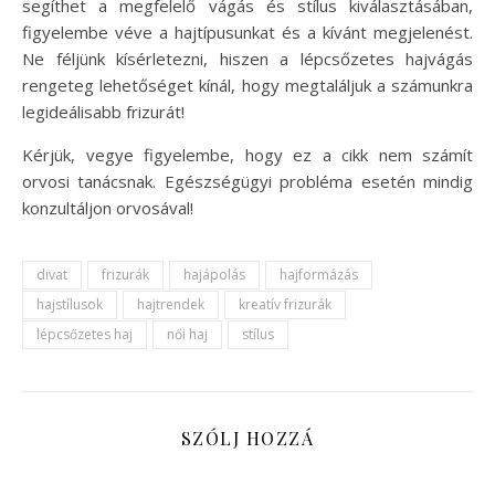
segíthet a megfelelő vágás és stílus kiválasztásában,
figyelembe véve a hajtípusunkat és a kívánt megjelenést.
Ne féljünk kísérletezni, hiszen a lépcsőzetes hajvágás
rengeteg lehetőséget kínál, hogy megtaláljuk a számunkra
legideálisabb frizurát!
Kérjük, vegye figyelembe, hogy ez a cikk nem számít
orvosi tanácsnak. Egészségügyi probléma esetén mindig
konzultáljon orvosával!
divat
frizurák
hajápolás
hajformázás
hajstílusok
hajtrendek
kreatív frizurák
lépcsőzetes haj
női haj
stílus
SZÓLJ HOZZÁ