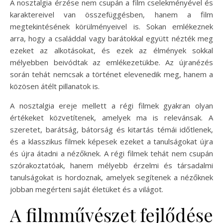
A nosztalgia érzése nem csupán a film cselekményével és
karaktereivel van összefüggésben, hanem a film
megtekintésének körülményeivel is. Sokan emlékeznek
arra, hogy a családdal vagy barátokkal együtt nézték meg
ezeket az alkotásokat, és ezek az élmények sokkal
mélyebben beivódtak az emlékezetükbe. Az újranézés
során tehát nemcsak a történet elevenedik meg, hanem a
közösen átélt pillanatok is.
A nosztalgia ereje mellett a régi filmek gyakran olyan
értékeket közvetítenek, amelyek ma is relevánsak. A
szeretet, barátság, bátorság és kitartás témái időtlenek,
és a klasszikus filmek képesek ezeket a tanulságokat újra
és újra átadni a nézőknek. A régi filmek tehát nem csupán
szórakoztatóak, hanem mélyebb érzelmi és társadalmi
tanulságokat is hordoznak, amelyek segítenek a nézőknek
jobban megérteni saját életüket és a világot.
A filmművészet fejlődése