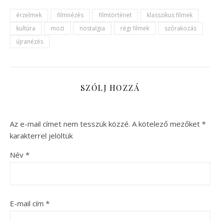
érzelmek
filmnézés
filmtörténet
klasszikus filmek
kultúra
mozi
nostalgia
régi filmek
szórakozás
újranézés
SZÓLJ HOZZÁ
Az e-mail címet nem tesszük közzé.
A kötelező mezőket
*
karakterrel jelöltük
Név
*
E-mail cím
*