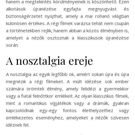
hanem a megtekintés körülményeinek is köszönhető. Ezen
alkotások újranézése egyfajta megnyugvást és
biztonságérzetet nyújthat, amely a mai rohanó világban
különösen értékes. A régi filmek varázsa tehát nem csupán
a történetekben rejlik, hanem abban a közös élményben is,
amelyet a nézők osztoznak a klasszikusok újranézése
során.
A nosztalgia ereje
A nosztalgia az egyik legfőbb ok, amiért sokan újra és újra
megnézik a régi filmeket. A múlt idézése sok ember
számára örömteli élmény, amely felidézi a gyermekkor
vagy a fiatal felnőttkor emlékeit. Az olyan klasszikus filmek,
mint a romantikus vígjátékok vagy a drámák, gyakran
kapcsolódnak egy-egy fontos élethelyzethez vagy
emlékezetes eseményhez, amelyeket a nézők szívesen
idéznek fel.