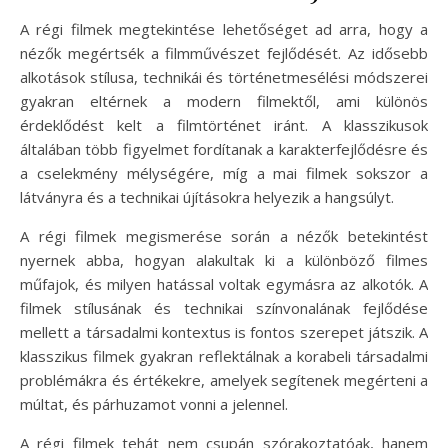
A régi filmek megtekintése lehetőséget ad arra, hogy a
nézők megértsék a filmművészet fejlődését. Az idősebb
alkotások stílusa, technikái és történetmesélési módszerei
gyakran eltérnek a modern filmektől, ami különös
érdeklődést kelt a filmtörténet iránt. A klasszikusok
általában több figyelmet fordítanak a karakterfejlődésre és
a cselekmény mélységére, míg a mai filmek sokszor a
látványra és a technikai újításokra helyezik a hangsúlyt.
A régi filmek megismerése során a nézők betekintést
nyernek abba, hogyan alakultak ki a különböző filmes
műfajok, és milyen hatással voltak egymásra az alkotók. A
filmek stílusának és technikai színvonalának fejlődése
mellett a társadalmi kontextus is fontos szerepet játszik. A
klasszikus filmek gyakran reflektálnak a korabeli társadalmi
problémákra és értékekre, amelyek segítenek megérteni a
múltat, és párhuzamot vonni a jelennel.
A régi filmek tehát nem csupán szórakoztatóak, hanem