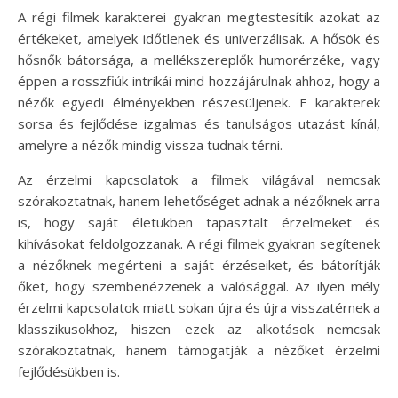
A régi filmek karakterei gyakran megtestesítik azokat az
értékeket, amelyek időtlenek és univerzálisak. A hősök és
hősnők bátorsága, a mellékszereplők humorérzéke, vagy
éppen a rosszfiúk intrikái mind hozzájárulnak ahhoz, hogy a
nézők egyedi élményekben részesüljenek. E karakterek
sorsa és fejlődése izgalmas és tanulságos utazást kínál,
amelyre a nézők mindig vissza tudnak térni.
Az érzelmi kapcsolatok a filmek világával nemcsak
szórakoztatnak, hanem lehetőséget adnak a nézőknek arra
is, hogy saját életükben tapasztalt érzelmeket és
kihívásokat feldolgozzanak. A régi filmek gyakran segítenek
a nézőknek megérteni a saját érzéseiket, és bátorítják
őket, hogy szembenézzenek a valósággal. Az ilyen mély
érzelmi kapcsolatok miatt sokan újra és újra visszatérnek a
klasszikusokhoz, hiszen ezek az alkotások nemcsak
szórakoztatnak, hanem támogatják a nézőket érzelmi
fejlődésükben is.