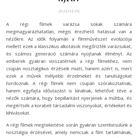
2025.03.05.
A régi filmek varázsa sokak számára
megmagyarázhatatlan, mégis érezhető hatással van a
nézőkre. Az idők folyamán a filmművészet evolúciója
mellett ezek a klasszikus alkotások megőrizték varázsukat,
és számos generáció számára nyújtanak élményt. Az
emberek gyakran visszatérnek a régi filmekhez, nem
csupán nosztalgikus érzéseik miatt, hanem azért is, mert
ezek a művek mélyebb érzelmeket és tanulságokat
hordoznak. A régi filmek nem csupán szórakoztatnak,
hanem egyfajta időutazást is kínálnak, lehetővé téve a
nézők számára, hogy bepillantást nyerjenek a múltba, és
megértsék a korabeli társadalmi viszonyokat, értékeket és
kihívásokat.
A régi filmek megtekintése során gyakran szembesülünk a
nosztalgia érzésével, amely nemcsak a film tartalmának,