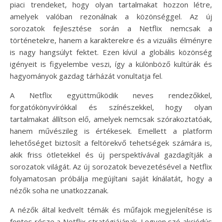
piaci trendeket, hogy olyan tartalmakat hozzon létre,
amelyek valóban rezonálnak a közönséggel. Az új
sorozatok fejlesztése során a Netflix nemcsak a
történetekre, hanem a karakterekre és a vizuális élményre
is nagy hangsúlyt fektet. Ezen kívül a globális közönség
igényeit is figyelembe veszi, így a különböző kultúrák és
hagyományok gazdag tárházát vonultatja fel.
A Netflix együttműködik neves rendezőkkel,
forgatókönyvírókkal és színészekkel, hogy olyan
tartalmakat állítson elő, amelyek nemcsak szórakoztatóak,
hanem művészileg is értékesek. Emellett a platform
lehetőséget biztosít a feltörekvő tehetségek számára is,
akik friss ötletekkel és új perspektívával gazdagítják a
sorozatok világát. Az új sorozatok bevezetésével a Netflix
folyamatosan próbálja megújítani saját kínálatát, hogy a
nézők soha ne unatkozzanak.
A nézők által kedvelt témák és műfajok megjelenítése is
fontos része a Netflix stratégiájának. Legyen szó akciódús