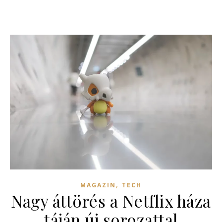
,
MAGAZIN
TECH
Nagy áttörés a Netflix háza
táján új sorozattal