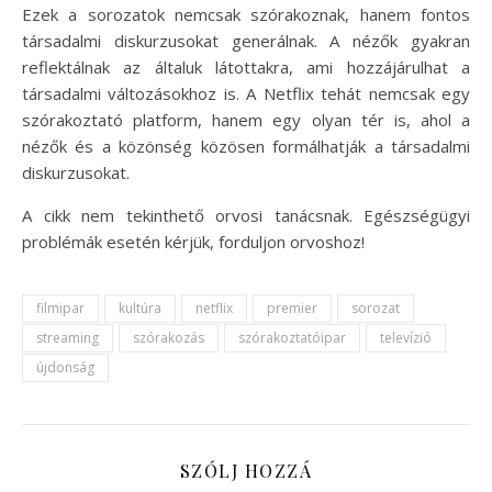
Ezek a sorozatok nemcsak szórakoznak, hanem fontos
társadalmi diskurzusokat generálnak. A nézők gyakran
reflektálnak az általuk látottakra, ami hozzájárulhat a
társadalmi változásokhoz is. A Netflix tehát nemcsak egy
szórakoztató platform, hanem egy olyan tér is, ahol a
nézők és a közönség közösen formálhatják a társadalmi
diskurzusokat.
A cikk nem tekinthető orvosi tanácsnak. Egészségügyi
problémák esetén kérjük, forduljon orvoshoz!
filmipar
kultúra
netflix
premier
sorozat
streaming
szórakozás
szórakoztatóipar
televízió
újdonság
SZÓLJ HOZZÁ