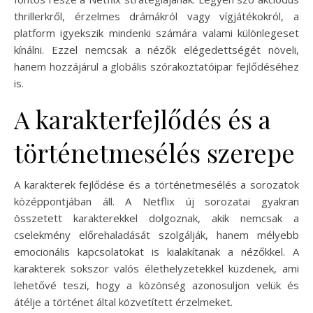
thrillerkről, érzelmes drámákról vagy vígjátékokról, a
platform igyekszik mindenki számára valami különlegeset
kínálni. Ezzel nemcsak a nézők elégedettségét növeli,
hanem hozzájárul a globális szórakoztatóipar fejlődéséhez
is.
A karakterfejlődés és a
történetmesélés szerepe
A karakterek fejlődése és a történetmesélés a sorozatok
középpontjában áll. A Netflix új sorozatai gyakran
összetett karakterekkel dolgoznak, akik nemcsak a
cselekmény előrehaladását szolgálják, hanem mélyebb
emocionális kapcsolatokat is kialakítanak a nézőkkel. A
karakterek sokszor valós élethelyzetekkel küzdenek, ami
lehetővé teszi, hogy a közönség azonosuljon velük és
átélje a történet által közvetített érzelmeket.