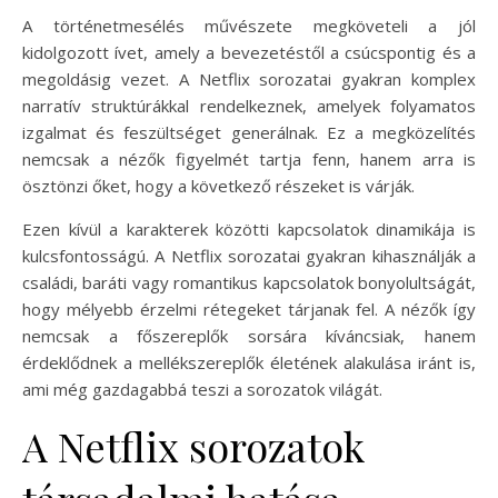
A történetmesélés művészete megköveteli a jól
kidolgozott ívet, amely a bevezetéstől a csúcspontig és a
megoldásig vezet. A Netflix sorozatai gyakran komplex
narratív struktúrákkal rendelkeznek, amelyek folyamatos
izgalmat és feszültséget generálnak. Ez a megközelítés
nemcsak a nézők figyelmét tartja fenn, hanem arra is
ösztönzi őket, hogy a következő részeket is várják.
Ezen kívül a karakterek közötti kapcsolatok dinamikája is
kulcsfontosságú. A Netflix sorozatai gyakran kihasználják a
családi, baráti vagy romantikus kapcsolatok bonyolultságát,
hogy mélyebb érzelmi rétegeket tárjanak fel. A nézők így
nemcsak a főszereplők sorsára kíváncsiak, hanem
érdeklődnek a mellékszereplők életének alakulása iránt is,
ami még gazdagabbá teszi a sorozatok világát.
A Netflix sorozatok