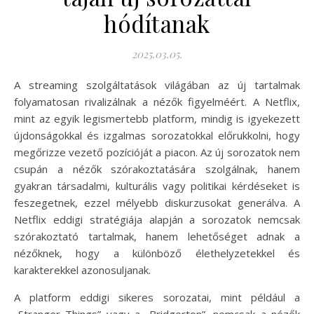
hódítanak
2025.03.05.
A streaming szolgáltatások világában az új tartalmak
folyamatosan rivalizálnak a nézők figyelméért. A Netflix,
mint az egyik legismertebb platform, mindig is igyekezett
újdonságokkal és izgalmas sorozatokkal előrukkolni, hogy
megőrizze vezető pozícióját a piacon. Az új sorozatok nem
csupán a nézők szórakoztatására szolgálnak, hanem
gyakran társadalmi, kulturális vagy politikai kérdéseket is
feszegetnek, ezzel mélyebb diskurzusokat generálva. A
Netflix eddigi stratégiája alapján a sorozatok nemcsak
szórakoztató tartalmak, hanem lehetőséget adnak a
nézőknek, hogy a különböző élethelyzetekkel és
karakterekkel azonosuljanak.
A platform eddigi sikeres sorozatai, mint például a
„Stranger Things” vagy a „Bridgerton”, nemcsak a nézők