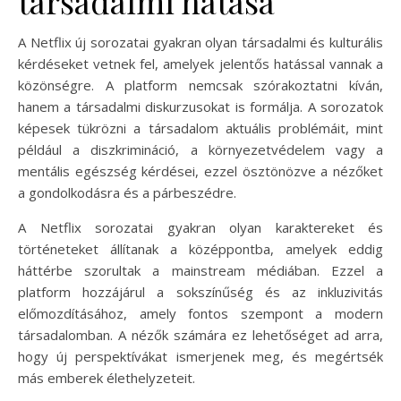
társadalmi hatása
A Netflix új sorozatai gyakran olyan társadalmi és kulturális
kérdéseket vetnek fel, amelyek jelentős hatással vannak a
közönségre. A platform nemcsak szórakoztatni kíván,
hanem a társadalmi diskurzusokat is formálja. A sorozatok
képesek tükrözni a társadalom aktuális problémáit, mint
például a diszkrimináció, a környezetvédelem vagy a
mentális egészség kérdései, ezzel ösztönözve a nézőket
a gondolkodásra és a párbeszédre.
A Netflix sorozatai gyakran olyan karaktereket és
történeteket állítanak a középpontba, amelyek eddig
háttérbe szorultak a mainstream médiában. Ezzel a
platform hozzájárul a sokszínűség és az inkluzivitás
előmozdításához, amely fontos szempont a modern
társadalomban. A nézők számára ez lehetőséget ad arra,
hogy új perspektívákat ismerjenek meg, és megértsék
más emberek élethelyzeteit.