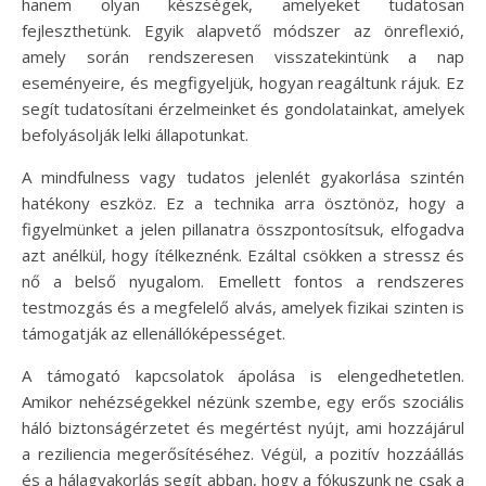
hanem olyan készségek, amelyeket tudatosan
fejleszthetünk. Egyik alapvető módszer az önreflexió,
amely során rendszeresen visszatekintünk a nap
eseményeire, és megfigyeljük, hogyan reagáltunk rájuk. Ez
segít tudatosítani érzelmeinket és gondolatainkat, amelyek
befolyásolják lelki állapotunkat.
A mindfulness vagy tudatos jelenlét gyakorlása szintén
hatékony eszköz. Ez a technika arra ösztönöz, hogy a
figyelmünket a jelen pillanatra összpontosítsuk, elfogadva
azt anélkül, hogy ítélkeznénk. Ezáltal csökken a stressz és
nő a belső nyugalom. Emellett fontos a rendszeres
testmozgás és a megfelelő alvás, amelyek fizikai szinten is
támogatják az ellenállóképességet.
A támogató kapcsolatok ápolása is elengedhetetlen.
Amikor nehézségekkel nézünk szembe, egy erős szociális
háló biztonságérzetet és megértést nyújt, ami hozzájárul
a reziliencia megerősítéséhez. Végül, a pozitív hozzáállás
és a hálagyakorlás segít abban, hogy a fókuszunk ne csak a