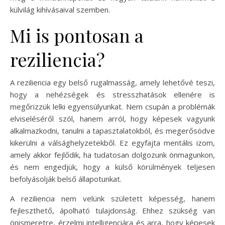
külvilág kihívásaival szemben.
Mi is pontosan a
reziliencia?
A reziliencia egy belső rugalmasság, amely lehetővé teszi,
hogy a nehézségek és stresszhatások ellenére is
megőrizzük lelki egyensúlyunkat. Nem csupán a problémák
elviseléséről szól, hanem arról, hogy képesek vagyunk
alkalmazkodni, tanulni a tapasztalatokból, és megerősödve
kikerülni a válsághelyzetekből. Ez egyfajta mentális izom,
amely akkor fejlődik, ha tudatosan dolgozunk önmagunkon,
és nem engedjük, hogy a külső körülmények teljesen
befolyásolják belső állapotunkat.
A reziliencia nem velünk született képesség, hanem
fejleszthető, ápolható tulajdonság. Ehhez szükség van
önismeretre, érzelmi intelligenciára és arra, hogy képesek