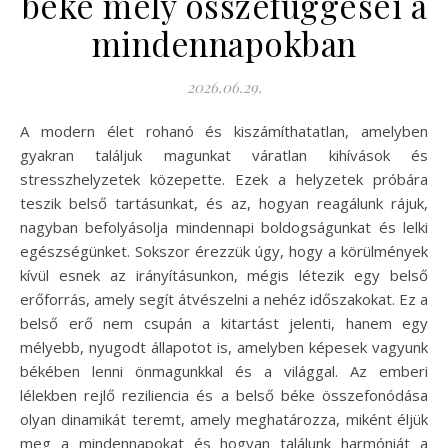
béke mély összefüggései a
mindennapokban
2026.06.29.
A modern élet rohanó és kiszámíthatatlan, amelyben
gyakran találjuk magunkat váratlan kihívások és
stresszhelyzetek közepette. Ezek a helyzetek próbára
teszik belső tartásunkat, és az, hogyan reagálunk rájuk,
nagyban befolyásolja mindennapi boldogságunkat és lelki
egészségünket. Sokszor érezzük úgy, hogy a körülmények
kívül esnek az irányításunkon, mégis létezik egy belső
erőforrás, amely segít átvészelni a nehéz időszakokat. Ez a
belső erő nem csupán a kitartást jelenti, hanem egy
mélyebb, nyugodt állapotot is, amelyben képesek vagyunk
békében lenni önmagunkkal és a világgal. Az emberi
lélekben rejlő reziliencia és a belső béke összefonódása
olyan dinamikát teremt, amely meghatározza, miként éljük
meg a mindennapokat és hogyan találunk harmóniát a