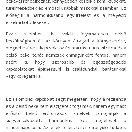
békével rendelkeznek, könnyebben kezelik a konfliktusokat,
türelmesebbek és empatikusabbak másokkal szemben. Ez
elősegíti a harmonikusabb együttélést és a mélyebb
érzelmi kötődéseket.
Ezzel szemben, ha valaki folyamatosan belső
feszültségben él, az könnyen átragad a környezetére,
megnehezítve a kapcsolatok fenntartását. A reziliencia és a
belső béke tehát nemcsak önmagunkért fontos, hanem
azért is, hogy szorosabb és egészségesebb
kapcsolatokat építhessünk ki családunkkal, barátainkkal
vagy kollégáinkkal.
—
Ez a komplex kapcsolat segít megérteni, hogy a reziliencia
és a belső béke nem elszigetelt fogalmak, hanem egymást
erősítő belső erőforrások, amelyek támogatják a
kiegyensúlyozott, harmónikus élet megélését a
mindennapokban. Az ezek fejlesztésére irányuló tudatos