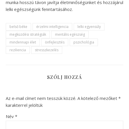
munka hosszú távon javítja életminőségünket és hozzájárul
lelki egészségünk fenntartásához.
belső béke
érzelmi intelligencia
lelki egyensúly
megküzdési stratégiák
mentális egészség
mindennapi élet
önfejlesztés
pszichológia
reziliencia
stresszkezelés
SZÓLJ HOZZÁ
Az e-mail címet nem tesszük közzé.
A kötelező mezőket
*
karakterrel jelöltük
Név
*