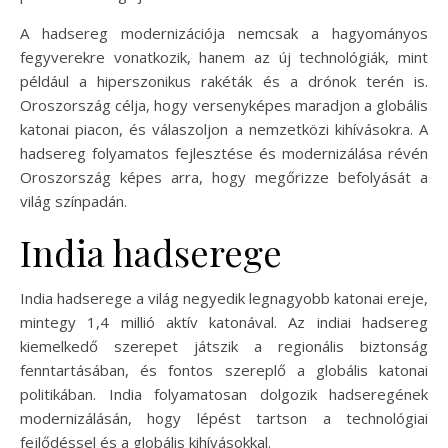
A hadsereg modernizációja nemcsak a hagyományos
fegyverekre vonatkozik, hanem az új technológiák, mint
például a hiperszonikus rakéták és a drónok terén is.
Oroszország célja, hogy versenyképes maradjon a globális
katonai piacon, és válaszoljon a nemzetközi kihívásokra. A
hadsereg folyamatos fejlesztése és modernizálása révén
Oroszország képes arra, hogy megőrizze befolyását a
világ színpadán.
India hadserege
India hadserege a világ negyedik legnagyobb katonai ereje,
mintegy 1,4 millió aktív katonával. Az indiai hadsereg
kiemelkedő szerepet játszik a regionális biztonság
fenntartásában, és fontos szereplő a globális katonai
politikában. India folyamatosan dolgozik hadseregének
modernizálásán, hogy lépést tartson a technológiai
fejlődéssel és a globális kihívásokkal.