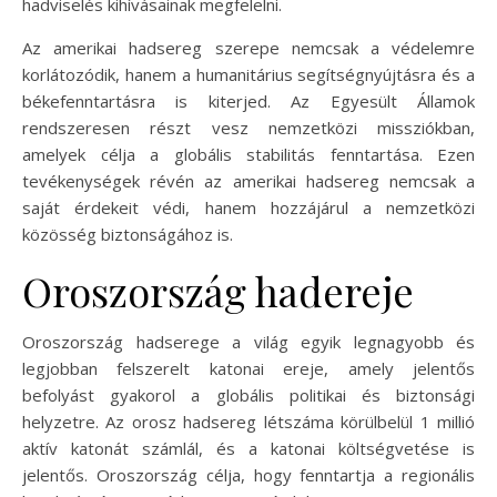
hadviselés kihívásainak megfelelni.
Az amerikai hadsereg szerepe nemcsak a védelemre
korlátozódik, hanem a humanitárius segítségnyújtásra és a
békefenntartásra is kiterjed. Az Egyesült Államok
rendszeresen részt vesz nemzetközi missziókban,
amelyek célja a globális stabilitás fenntartása. Ezen
tevékenységek révén az amerikai hadsereg nemcsak a
saját érdekeit védi, hanem hozzájárul a nemzetközi
közösség biztonságához is.
Oroszország hadereje
Oroszország hadserege a világ egyik legnagyobb és
legjobban felszerelt katonai ereje, amely jelentős
befolyást gyakorol a globális politikai és biztonsági
helyzetre. Az orosz hadsereg létszáma körülbelül 1 millió
aktív katonát számlál, és a katonai költségvetése is
jelentős. Oroszország célja, hogy fenntartja a regionális