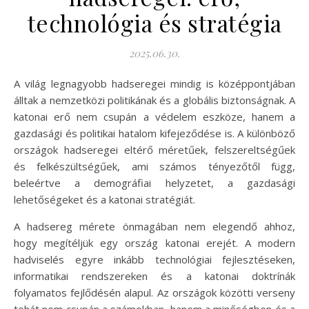
technológia és stratégia
2025.06.30.
A világ legnagyobb hadseregei mindig is középpontjában
álltak a nemzetközi politikának és a globális biztonságnak. A
katonai erő nem csupán a védelem eszköze, hanem a
gazdasági és politikai hatalom kifejeződése is. A különböző
országok hadseregei eltérő méretűek, felszereltségűek
és felkészültségűek, ami számos tényezőtől függ,
beleértve a demográfiai helyzetet, a gazdasági
lehetőségeket és a katonai stratégiát.
A hadsereg mérete önmagában nem elegendő ahhoz,
hogy megítéljük egy ország katonai erejét. A modern
hadviselés egyre inkább technológiai fejlesztéseken,
informatikai rendszereken és a katonai doktrínák
folyamatos fejlődésén alapul. Az országok közötti verseny
tehát nem csupán a számokban, hanem a minőségben és a