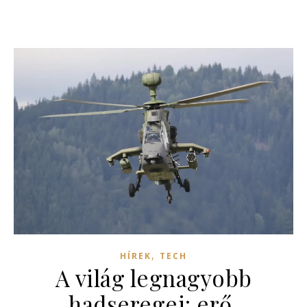
,
HÍREK
TECH
A világ legnagyobb
hadseregei: erő,