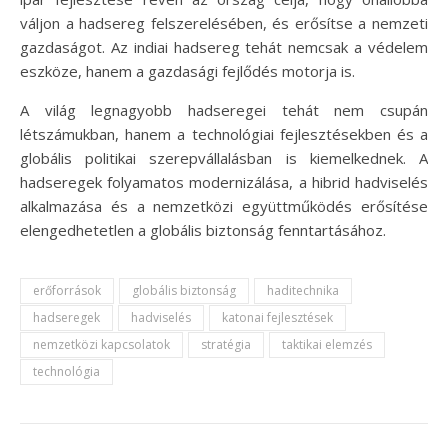
váljon a hadsereg felszerelésében, és erősítse a nemzeti
gazdaságot. Az indiai hadsereg tehát nemcsak a védelem
eszköze, hanem a gazdasági fejlődés motorja is.
A világ legnagyobb hadseregei tehát nem csupán
létszámukban, hanem a technológiai fejlesztésekben és a
globális politikai szerepvállalásban is kiemelkednek. A
hadseregek folyamatos modernizálása, a hibrid hadviselés
alkalmazása és a nemzetközi együttműködés erősítése
elengedhetetlen a globális biztonság fenntartásához.
erőforrások
globális biztonság
haditechnika
hadseregek
hadviselés
katonai fejlesztések
nemzetközi kapcsolatok
stratégia
taktikai elemzés
technológia