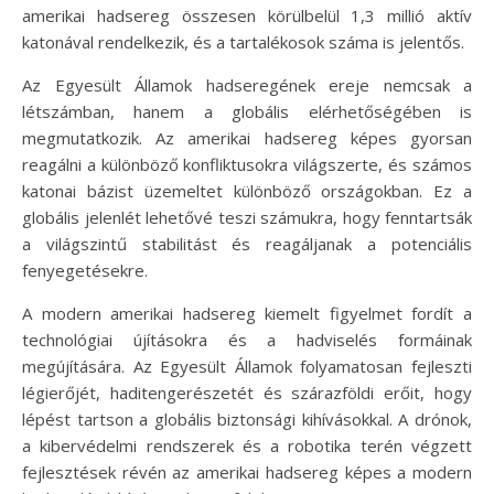
amerikai hadsereg összesen körülbelül 1,3 millió aktív
katonával rendelkezik, és a tartalékosok száma is jelentős.
Az Egyesült Államok hadseregének ereje nemcsak a
létszámban, hanem a globális elérhetőségében is
megmutatkozik. Az amerikai hadsereg képes gyorsan
reagálni a különböző konfliktusokra világszerte, és számos
katonai bázist üzemeltet különböző országokban. Ez a
globális jelenlét lehetővé teszi számukra, hogy fenntartsák
a világszintű stabilitást és reagáljanak a potenciális
fenyegetésekre.
A modern amerikai hadsereg kiemelt figyelmet fordít a
technológiai újításokra és a hadviselés formáinak
megújítására. Az Egyesült Államok folyamatosan fejleszti
légierőjét, haditengerészetét és szárazföldi erőit, hogy
lépést tartson a globális biztonsági kihívásokkal. A drónok,
a kibervédelmi rendszerek és a robotika terén végzett
fejlesztések révén az amerikai hadsereg képes a modern