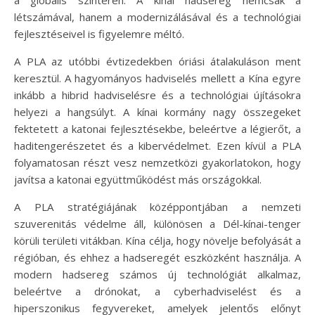
létszámával, hanem a modernizálásával és a technológiai
fejlesztéseivel is figyelemre méltó.
A PLA az utóbbi évtizedekben óriási átalakuláson ment
keresztül. A hagyományos hadviselés mellett a Kína egyre
inkább a hibrid hadviselésre és a technológiai újításokra
helyezi a hangsúlyt. A kínai kormány nagy összegeket
fektetett a katonai fejlesztésekbe, beleértve a légierőt, a
haditengerészetet és a kibervédelmet. Ezen kívül a PLA
folyamatosan részt vesz nemzetközi gyakorlatokon, hogy
javítsa a katonai együttműködést más országokkal.
A PLA stratégiájának középpontjában a nemzeti
szuverenitás védelme áll, különösen a Dél-kínai-tenger
körüli területi vitákban. Kína célja, hogy növelje befolyását a
régióban, és ehhez a hadseregét eszközként használja. A
modern hadsereg számos új technológiát alkalmaz,
beleértve a drónokat, a cyberhadviselést és a
hiperszonikus fegyvereket, amelyek jelentős előnyt