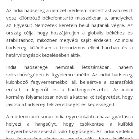
Az indiai hadsereg a nemzeti védelem mellett aktívan részt
vesz különböző békefenntartó missziókban is, amelyeket
az Egyesült Nemzetek keretein belül hajtanak végre. Az
ország célja, hogy hozzájáruljon a globális békéhez és
stabilitáshoz, miközben megvédi saját érdekeit. Az indiai
hadsereg különösen a terrorizmus elleni harcban és a
határvillongások kezelésében aktív.
India hadserege nemcsak létszámában, hanem
sokszínűségében is figyelemre méltó. Az indiai hadsereg
különböző fegyvernemekből áll, beleértve a szárazföldi
erőket, a légierőt és a haditengerészetet. Az indiai
kormány folyamatosan növeli a katonai költségvetést, hogy
javítsa a hadsereg felszereltségét és képességeit.
A modernizáció során India egyre inkább a hazai gyártásra
helyezi a hangsúlyt, hogy csökkentse a külföldi
fegyverbeszerzésektől való függőségét. Az indiai védelmi
ipar fejlesztése révén az ország célja, hogy önállóbbá