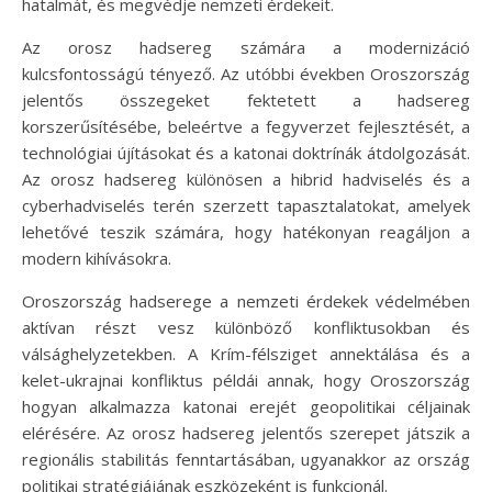
hatalmát, és megvédje nemzeti érdekeit.
Az orosz hadsereg számára a modernizáció
kulcsfontosságú tényező. Az utóbbi években Oroszország
jelentős összegeket fektetett a hadsereg
korszerűsítésébe, beleértve a fegyverzet fejlesztését, a
technológiai újításokat és a katonai doktrínák átdolgozását.
Az orosz hadsereg különösen a hibrid hadviselés és a
cyberhadviselés terén szerzett tapasztalatokat, amelyek
lehetővé teszik számára, hogy hatékonyan reagáljon a
modern kihívásokra.
Oroszország hadserege a nemzeti érdekek védelmében
aktívan részt vesz különböző konfliktusokban és
válsághelyzetekben. A Krím-félsziget annektálása és a
kelet-ukrajnai konfliktus példái annak, hogy Oroszország
hogyan alkalmazza katonai erejét geopolitikai céljainak
elérésére. Az orosz hadsereg jelentős szerepet játszik a
regionális stabilitás fenntartásában, ugyanakkor az ország
politikai stratégiájának eszközeként is funkcionál.