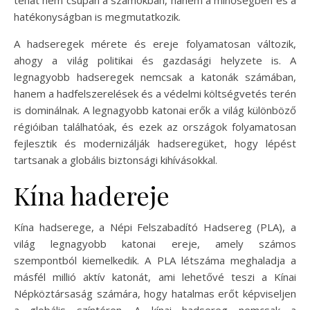
hatékonyságban is megmutatkozik.
A hadseregek mérete és ereje folyamatosan változik,
ahogy a világ politikai és gazdasági helyzete is. A
legnagyobb hadseregek nemcsak a katonák számában,
hanem a hadfelszerelések és a védelmi költségvetés terén
is dominálnak. A legnagyobb katonai erők a világ különböző
régióiban találhatóak, és ezek az országok folyamatosan
fejlesztik és modernizálják hadseregüket, hogy lépést
tartsanak a globális biztonsági kihívásokkal.
Kína hadereje
Kína hadserege, a Népi Felszabadító Hadsereg (PLA), a
világ legnagyobb katonai ereje, amely számos
szempontból kiemelkedik. A PLA létszáma meghaladja a
másfél millió aktív katonát, ami lehetővé teszi a Kínai
Népköztársaság számára, hogy hatalmas erőt képviseljen
a globális színtéren. A kínai hadsereg nemcsak a