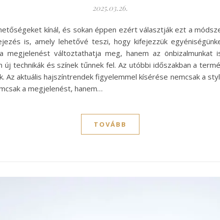
2025.03.26.
hetőségeket kínál, és sokan éppen ezért választják ezt a módsze
jezés is, amely lehetővé teszi, hogy kifejezzük egyéniségünke
a megjelenést változtathatja meg, hanem az önbizalmunkat is 
új technikák és színek tűnnek fel. Az utóbbi időszakban a term
. Az aktuális hajszíntrendek figyelemmel kísérése nemcsak a styl
 nemcsak a megjelenést, hanem…
TOVÁBB