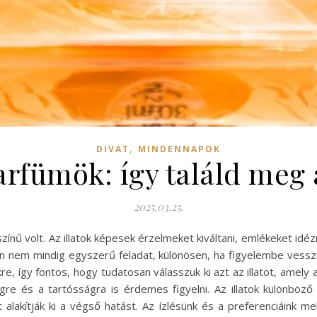
,
DIVAT
MINDENNAPOK
rfümök: így találd meg az
2025.03.25.
zínű volt. Az illatok képesek érzelmeket kiváltani, emlékeket id
ban nem mindig egyszerű feladat, különösen, ha figyelembe vess
, így fontos, hogy tudatosan válasszuk ki azt az illatot, amely a
e és a tartósságra is érdemes figyelni. Az illatok különböző
alakítják ki a végső hatást. Az ízlésünk és a preferenciáink mel