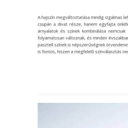
A hajszín megváltoztatása mindig izgalmas le
csupán a divat része, hanem egyfajta önkife
árnyalatok és színek kombinálása nemcsak 
folyamatosan változnak, és minden évszakban 
pasztell színek is népszerűségnek örvendenek
is fontos, hiszen a megfelelő színválasztás