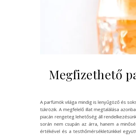
Megfizethető pa
A parfümök világa mindig is lenyűgöző és soks
tükrözik. A megfelelő illat megtalálása azon
piacán rengeteg lehetőség áll rendelkezésünkre
során nem csupán az árra, hanem a minőségr
értékével és a testhőmérsékletünkkel együtt 