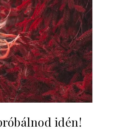
 próbálnod idén!