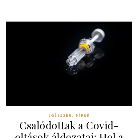
,
EGÉSZSÉG
HÍREK
Csalódottak a Covid-
oltások áldozatai: Hol a