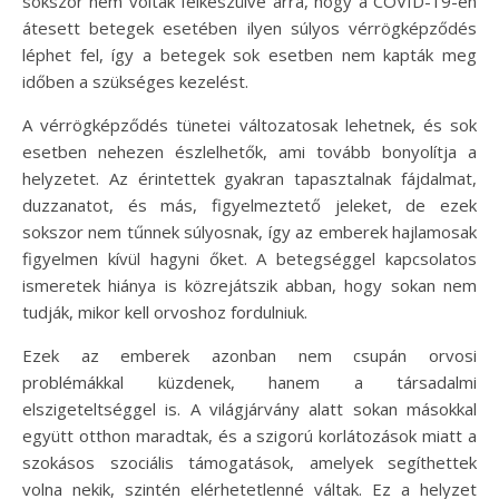
sokszor nem voltak felkészülve arra, hogy a COVID-19-en
átesett betegek esetében ilyen súlyos vérrögképződés
léphet fel, így a betegek sok esetben nem kapták meg
időben a szükséges kezelést.
A vérrögképződés tünetei változatosak lehetnek, és sok
esetben nehezen észlelhetők, ami tovább bonyolítja a
helyzetet. Az érintettek gyakran tapasztalnak fájdalmat,
duzzanatot, és más, figyelmeztető jeleket, de ezek
sokszor nem tűnnek súlyosnak, így az emberek hajlamosak
figyelmen kívül hagyni őket. A betegséggel kapcsolatos
ismeretek hiánya is közrejátszik abban, hogy sokan nem
tudják, mikor kell orvoshoz fordulniuk.
Ezek az emberek azonban nem csupán orvosi
problémákkal küzdenek, hanem a társadalmi
elszigeteltséggel is. A világjárvány alatt sokan másokkal
együtt otthon maradtak, és a szigorú korlátozások miatt a
szokásos szociális támogatások, amelyek segíthettek
volna nekik, szintén elérhetetlenné váltak. Ez a helyzet