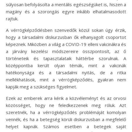
súlyosan befolyásolta a mentális egészségüket is, hiszen a
magány és a szorongás egyre inkább elhatalmasodott
rajtuk.
A vérrögképződésben szenvedők közül sokan úgy érzik,
hogy a társadalmi diskurzusban ők elhanyagolt csoportot
képeznek. Miközben a világ a COVID-19 elleni vakcinákra és
a járvány kezelési módszereire összpontosít, az ő
történeteik és tapasztalataik háttérbe szorulnak. A
középpontba került olyan témák, mint a vakcinák
hatékonysága és a társadalmi nyitás, de a ritka
mellékhatások, mint a vérrögképződés, gyakran nem
kapják meg a szükséges figyelmet.
Ezek az emberek arra kérik a közvéleményt és az orvosi
közösséget, hogy ne feledkezzenek meg róluk. Azt
szeretnék, ha a vérrögképződés problémáját komolyan
vennék, és ha a betegség körüli diskurzusban a megfelelő
helyet kapnák. Számos esetben a betegek saját