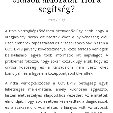
segítség?
2025.06.13.
A ritka vérrögképződésben szenvedők úgy érzik, hogy a
világjárvány során eltüntették őket a nyilvánosság elől.
Ezen emberek tapasztalatai és érzései sokkolóak, hiszen a
COVID-19 járvány következményei közé tartozó vérrögök
kialakulásáról egyre több információ lát napvilágot. A
problémát fokozza, hogy sokan közülük úgy érzik, hogy az
orvosi közösség és a társadalom nem veszi őket
komolyan, és a figyelem középpontjából kikerültek.
A ritka vérrögképződés a COVID-19 betegség egyik
lehetséges mellékhatása, amely különösen aggasztó,
hiszen életveszélyes állapotokhoz vezethet. Az érintettek
elmondják, hogy sok esetben késlekedtek a diagnózissal,
és a szakszerű orvosi ellátás is hiányos volt. Az orvosok