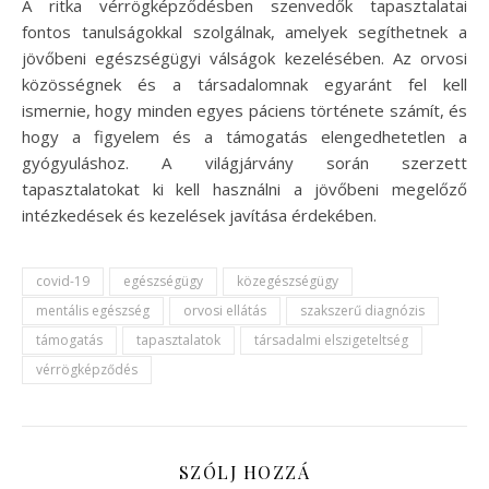
A ritka vérrögképződésben szenvedők tapasztalatai
fontos tanulságokkal szolgálnak, amelyek segíthetnek a
jövőbeni egészségügyi válságok kezelésében. Az orvosi
közösségnek és a társadalomnak egyaránt fel kell
ismernie, hogy minden egyes páciens története számít, és
hogy a figyelem és a támogatás elengedhetetlen a
gyógyuláshoz. A világjárvány során szerzett
tapasztalatokat ki kell használni a jövőbeni megelőző
intézkedések és kezelések javítása érdekében.
covid-19
egészségügy
közegészségügy
mentális egészség
orvosi ellátás
szakszerű diagnózis
támogatás
tapasztalatok
társadalmi elszigeteltség
vérrögképződés
SZÓLJ HOZZÁ