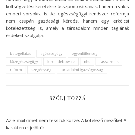
költségvetési keretekre összpontosítsanak, hanem a valós
emberi sorsokra is. Az egészségügyi rendszer reformja
nem csupán gazdasági kérdés, hanem egy erkölcsi
kötelezettség is, amely a társadalom minden tagjának
érdekeit szolgálja.
betegellátás
egészségügy
egyenlőtlenség
közegészségügy
lord adebowale
nhs
rasszizmus
reform
szegénység
társadalmi igazságosság
SZÓLJ HOZZÁ
Az e-mail címet nem tesszük közzé.
A kötelező mezőket
*
karakterrel jelöltük