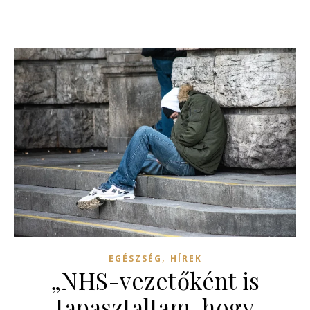
,
EGÉSZSÉG
HÍREK
„NHS-vezetőként is
tapasztaltam, hogy