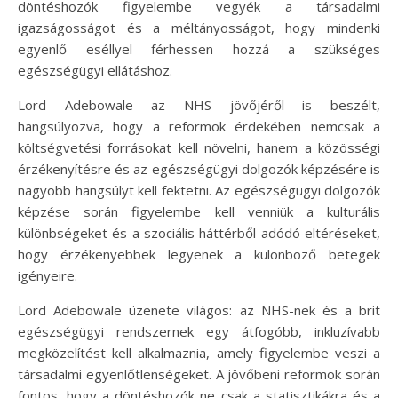
döntéshozók figyelembe vegyék a társadalmi
igazságosságot és a méltányosságot, hogy mindenki
egyenlő eséllyel férhessen hozzá a szükséges
egészségügyi ellátáshoz.
Lord Adebowale az NHS jövőjéről is beszélt,
hangsúlyozva, hogy a reformok érdekében nemcsak a
költségvetési forrásokat kell növelni, hanem a közösségi
érzékenyítésre és az egészségügyi dolgozók képzésére is
nagyobb hangsúlyt kell fektetni. Az egészségügyi dolgozók
képzése során figyelembe kell venniük a kulturális
különbségeket és a szociális háttérből adódó eltéréseket,
hogy érzékenyebbek legyenek a különböző betegek
igényeire.
Lord Adebowale üzenete világos: az NHS-nek és a brit
egészségügyi rendszernek egy átfogóbb, inkluzívabb
megközelítést kell alkalmaznia, amely figyelembe veszi a
társadalmi egyenlőtlenségeket. A jövőbeni reformok során
fontos, hogy a döntéshozók ne csak a statisztikákra és a