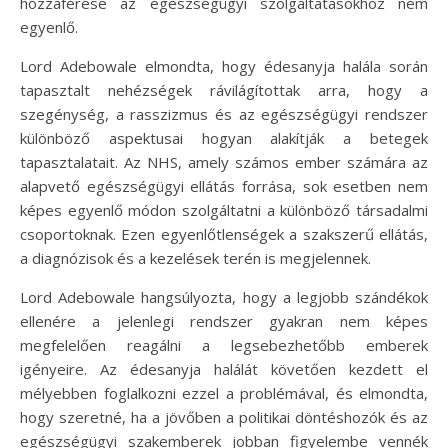
hozzáférése az egészségügyi szolgáltatásokhoz nem
egyenlő.
Lord Adebowale elmondta, hogy édesanyja halála során
tapasztalt nehézségek rávilágítottak arra, hogy a
szegénység, a rasszizmus és az egészségügyi rendszer
különböző aspektusai hogyan alakítják a betegek
tapasztalatait. Az NHS, amely számos ember számára az
alapvető egészségügyi ellátás forrása, sok esetben nem
képes egyenlő módon szolgáltatni a különböző társadalmi
csoportoknak. Ezen egyenlőtlenségek a szakszerű ellátás,
a diagnózisok és a kezelések terén is megjelennek.
Lord Adebowale hangsúlyozta, hogy a legjobb szándékok
ellenére a jelenlegi rendszer gyakran nem képes
megfelelően reagálni a legsebezhetőbb emberek
igényeire. Az édesanyja halálát követően kezdett el
mélyebben foglalkozni ezzel a problémával, és elmondta,
hogy szeretné, ha a jövőben a politikai döntéshozók és az
egészségügyi szakemberek jobban figyelembe vennék