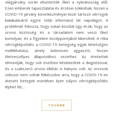
világjárvány során eltüntették őket a nyilvánosság elől.
Ezen emberek tapasztalatai és érzései sokkolóak, hiszen a
COVID-19 járvány következményei közé tartozó vérrögök
kialakulásáról egyre több információ lát napvilágot. A
problémát fokozza, hogy sokan közülük úgy érzik, hogy az
orvosi közösség és a társadalom nem veszi őket
komolyan, és a figyelem középpontjából kikerültek. A ritka
vérrögképződés a COVID-19 betegség egyik lehetséges
mellékhatása, amely különösen aggasztó, hiszen
életveszélyes állapotokhoz vezethet. Az érintettek
elmondják, hogy sok esetben késlekedtek a diagnózissal,
és a szakszerű orvosi ellátás is hiányos volt. Az orvosok
sokszor nem voltak felkészülve arra, hogy a COVID-19-en
átesett betegek esetében ilyen súlyos vérrögképződés
léphet fel,…
TOVÁBB