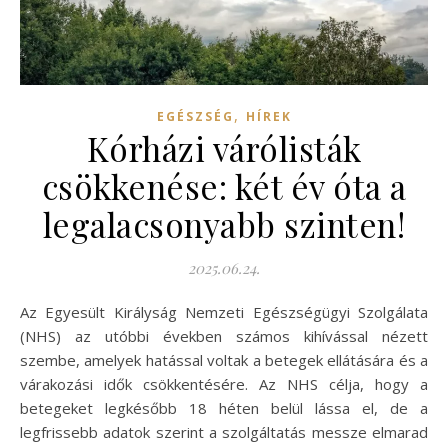
,
EGÉSZSÉG
HÍREK
Kórházi várólisták
csökkenése: két év óta a
legalacsonyabb szinten!
2025.06.24.
Az Egyesült Királyság Nemzeti Egészségügyi Szolgálata
(NHS) az utóbbi években számos kihívással nézett
szembe, amelyek hatással voltak a betegek ellátására és a
várakozási idők csökkentésére. Az NHS célja, hogy a
betegeket legkésőbb 18 héten belül lássa el, de a
legfrissebb adatok szerint a szolgáltatás messze elmarad