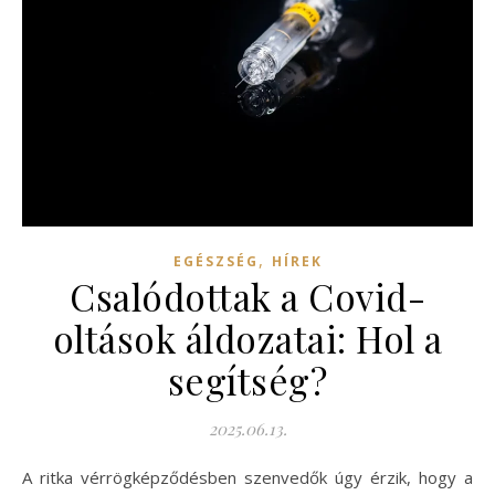
,
EGÉSZSÉG
HÍREK
Csalódottak a Covid-
oltások áldozatai: Hol a
segítség?
2025.06.13.
A ritka vérrögképződésben szenvedők úgy érzik, hogy a