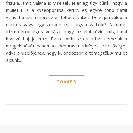
frizura, amit valaha is viseltek. Jelenleg úgy tűnik, hogy a
mullet újra a középpontba került, és egyre több fiatal
választja ezt a merész és feltűnő stílust. De vajon valóban
divatos vagy egyszerűen csak egy divatbaki? A mullet
frizura különleges vonása, hogy az elöl rövid, míg hátul
hosszú haj jellemzi. Ez a kontrasztos stílus nemcsak a
megjelenését, hanem az identitását is kifejezi, lehetőséget
adva a viselőjének, hogy különbözzön a tömegtől. A mullet
a punk,…
TOVÁBB