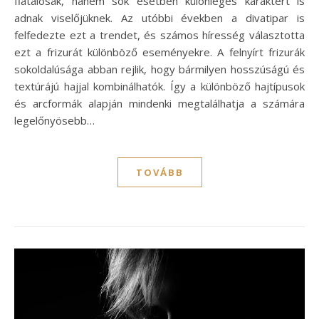
fiatalosak, hanem sok esetben különleges karaktert is
adnak viselőjüknek. Az utóbbi években a divatipar is
felfedezte ezt a trendet, és számos híresség választotta
ezt a frizurát különböző eseményekre. A felnyírt frizurák
sokoldalúsága abban rejlik, hogy bármilyen hosszúságú és
textúrájú hajjal kombinálhatók. Így a különböző hajtípusok
és arcformák alapján mindenki megtalálhatja a számára
legelőnyösebb…
TOVÁBB