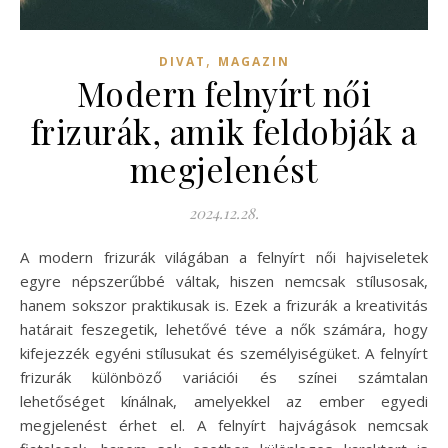
,
DIVAT
MAGAZIN
Modern felnyírt női
frizurák, amik feldobják a
megjelenést
2024.12.28.
A modern frizurák világában a felnyírt női hajviseletek
egyre népszerűbbé váltak, hiszen nemcsak stílusosak,
hanem sokszor praktikusak is. Ezek a frizurák a kreativitás
határait feszegetik, lehetővé téve a nők számára, hogy
kifejezzék egyéni stílusukat és személyiségüket. A felnyírt
frizurák különböző variációi és színei számtalan
lehetőséget kínálnak, amelyekkel az ember egyedi
megjelenést érhet el. A felnyírt hajvágások nemcsak