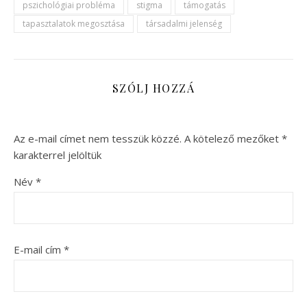
pszichológiai probléma
stigma
támogatás
tapasztalatok megosztása
társadalmi jelenség
SZÓLJ HOZZÁ
Az e-mail címet nem tesszük közzé.
A kötelező mezőket
*
karakterrel jelöltük
Név
*
E-mail cím
*