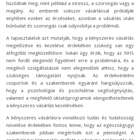
húzódnak meg, mint például a stressz, a szorongás vagy a
magány. Az emberek sokszor vásárlással próbálják
enyhíteni ezeket az érzéseket, azonban a vásárlás utáni
bűntudat és szorongás csak súlyosbítja a problémát.
A tapasztalatok azt mutatják, hogy a kényszeres vásárlás
megelőzése és kezelése érdekében szükség van egy
átfogóbb megközelítésre. Sokan úgy érzik, hogy az NHS
nem fordít elegendő figyelmet erre a problémára, és a
meglévő szolgáltatások nem elegendőek ahhoz, hogy a
szükséges támogatást nyújtsák. Az érdekvédelmi
csoportok és a szakemberek egyaránt hangsúlyozzák,
hogy a pszichológiai és pszichiátriai segítségnyújtás,
valamint a megfelelő oktatóprogramok elengedhetetlenek
a kényszeres vásárlás kezelésében.
A kényszeres vásárlásra vonatkozó tudás és tudatosság
növelése érdekében fontos lenne, hogy az egészségügyi
szakemberek jobban megértsék ezt a jelenséget. A
pszichológiai támogatás mellett a pénzügyi tanácsadás és