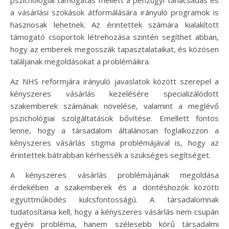
a vásárlási szokások átformálására irányuló programok is
hasznosak lehetnek. Az érintettek számára kialakított
támogató csoportok létrehozása szintén segíthet abban,
hogy az emberek megosszák tapasztalataikat, és közösen
találjanak megoldásokat a problémáikra.
Az NHS reformjára irányuló javaslatok között szerepel a
kényszeres vásárlás kezelésére specializálódott
szakemberek számának növelése, valamint a meglévő
pszichológiai szolgáltatások bővítése. Emellett fontos
lenne, hogy a társadalom általánosan foglalkozzon a
kényszeres vásárlás stigma problémájával is, hogy az
érintettek bátrabban kérhessék a szükséges segítséget.
A kényszeres vásárlás problémájának megoldása
érdekében a szakemberek és a döntéshozók közötti
együttműködés kulcsfontosságú. A társadalomnak
tudatosítania kell, hogy a kényszeres vásárlás nem csupán
egyéni probléma, hanem szélesebb körű társadalmi