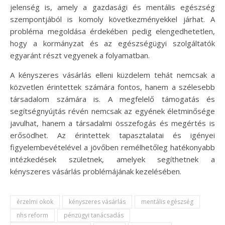
jelenség is, amely a gazdasági és mentális egészség
szempontjából is komoly következményekkel járhat. A
probléma megoldása érdekében pedig elengedhetetlen,
hogy a kormányzat és az egészségügyi szolgáltatók
egyaránt részt vegyenek a folyamatban.
A kényszeres vásárlás elleni küzdelem tehát nemcsak a
közvetlen érintettek számára fontos, hanem a szélesebb
társadalom számára is. A megfelelő támogatás és
segítségnyújtás révén nemcsak az egyének életminősége
javulhat, hanem a társadalmi összefogás és megértés is
erősödhet. Az érintettek tapasztalatai és igényei
figyelembevételével a jövőben remélhetőleg hatékonyabb
intézkedések születnek, amelyek segíthetnek a
kényszeres vásárlás problémájának kezelésében.
érzelmi okok
kényszeres vásárlás
mentális egészség
nhs reform
pénzügyi tanácsadás