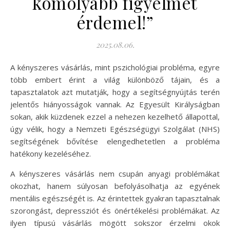
komolyabb figyelmet
érdemel!”
2025.08.06.
A kényszeres vásárlás, mint pszichológiai probléma, egyre
több embert érint a világ különböző tájain, és a
tapasztalatok azt mutatják, hogy a segítségnyújtás terén
jelentős hiányosságok vannak. Az Egyesült Királyságban
sokan, akik küzdenek ezzel a nehezen kezelhető állapottal,
úgy vélik, hogy a Nemzeti Egészségügyi Szolgálat (NHS)
segítségének bővítése elengedhetetlen a probléma
hatékony kezeléséhez.
A kényszeres vásárlás nem csupán anyagi problémákat
okozhat, hanem súlyosan befolyásolhatja az egyének
mentális egészségét is. Az érintettek gyakran tapasztalnak
szorongást, depressziót és önértékelési problémákat. Az
ilyen típusú vásárlás mögött sokszor érzelmi okok